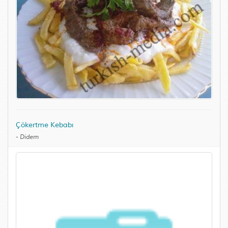
Çökertme Kebabı
-
Didem