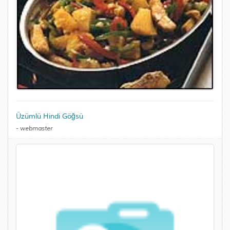
Üzümlü Hindi Göğsü
-
webmaster