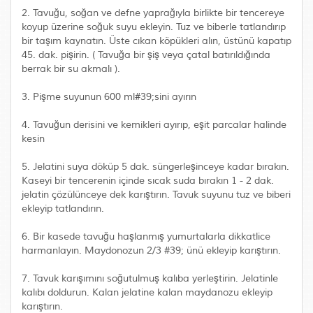
2. Tavuğu, soğan ve defne yaprağıyla birlikte bir tencereye
koyup üzerine soğuk suyu ekleyin. Tuz ve biberle tatlandırıp
bir taşım kaynatın. Üste cıkan köpükleri alın, üstünü kapatıp
45. dak. pişirin. ( Tavuğa bir şiş veya çatal batırıldığında
berrak bir su akmalı ).
3. Pişme suyunun 600 ml#39;sini ayırın
4. Tavuğun derisini ve kemikleri ayırıp, eşit parcalar halinde
kesin
5. Jelatini suya döküp 5 dak. süngerleşinceye kadar bırakın.
Kaseyi bir tencerenin içinde sıcak suda bırakın 1 - 2 dak.
jelatin çözülünceye dek karıştırın. Tavuk suyunu tuz ve biberi
ekleyip tatlandırın.
6. Bir kasede tavuğu haşlanmış yumurtalarla dikkatlice
harmanlayın. Maydonozun 2/3 #39; ünü ekleyip karıştırın.
7. Tavuk karışımını soğutulmuş kalıba yerleştirin. Jelatinle
kalıbı doldurun. Kalan jelatine kalan maydanozu ekleyip
karıştırın.