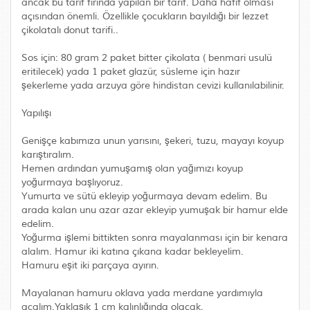
ancak bu tarif fırında yapılan bir tarif. Daha hafif olması
açısından önemli. Özellikle çocukların bayıldığı bir lezzet
çikolatalı donut tarifi..
Sos için: 80 gram 2 paket bitter çikolata ( benmari usulü
eritilecek) yada 1 paket glazür, süsleme için hazır
şekerleme yada arzuya göre hindistan cevizi kullanılabilinir.
Yapılışı
Genişçe kabımıza unun yarısını, şekeri, tuzu, mayayı koyup
karıştıralım.
Hemen ardından yumuşamış olan yağımızı koyup
yoğurmaya başlıyoruz.
Yumurta ve sütü ekleyip yoğurmaya devam edelim. Bu
arada kalan unu azar azar ekleyip yumuşak bir hamur elde
edelim.
Yoğurma işlemi bittikten sonra mayalanması için bir kenara
alalım. Hamur iki katına çıkana kadar bekleyelim.
Hamuru eşit iki parçaya ayırın.
Mayalanan hamuru oklava yada merdane yardımıyla
açalım.Yaklaşık 1 cm kalınlığında olacak.