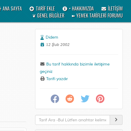
ANA SAYFA
TARİF EKLE
• HAKKIMIZDA
İLETİŞİM
❦ GENEL BİLGİLER
➽ YEMEK TARİFLERİ FORUMU
Didem
12 Şub 2002
Bu tarif hakkında bizimle iletişime
geçiniz
Tarifi yazdır