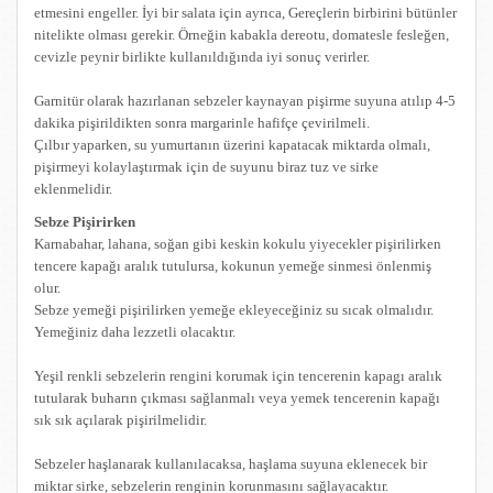
etmesini engeller. İyi bir salata için ayrıca, Gereçlerin birbirini bütünler
nitelikte olması gerekir. Örneğin kabakla dereotu, domatesle fesleğen,
cevizle peynir birlikte kullanıldığında iyi sonuç verirler.
Garnitür olarak hazırlanan sebzeler kaynayan pişirme suyuna atılıp 4-5
dakika pişirildikten sonra margarinle hafifçe çevirilmeli.
Çılbır yaparken, su yumurtanın üzerini kapatacak miktarda olmalı,
pişirmeyi kolaylaştırmak için de suyunu biraz tuz ve sirke
eklenmelidir.
Sebze Pişirirken
Karnabahar, lahana, soğan gibi keskin kokulu yiyecekler pişirilirken
tencere kapağı aralık tutulursa, kokunun yemeğe sinmesi önlenmiş
olur.
Sebze yemeği pişirilirken yemeğe ekleyeceğiniz su sıcak olmalıdır.
Yemeğiniz daha lezzetli olacaktır.
Yeşil renkli sebzelerin rengini korumak için tencerenin kapagı aralık
tutularak buharın çıkması sağlanmalı veya yemek tencerenin kapağı
sık sık açılarak pişirilmelidir.
Sebzeler haşlanarak kullanılacaksa, haşlama suyuna eklenecek bir
miktar sirke, sebzelerin renginin korunmasını sağlayacaktır.