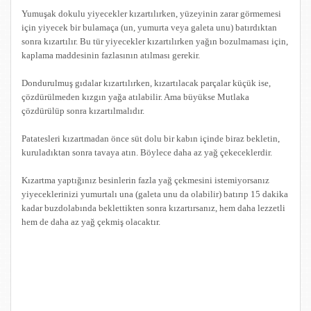
Yumuşak dokulu yiyecekler kızartılırken, yüzeyinin zarar görmemesi
için yiyecek bir bulamaça (un, yumurta veya galeta unu) batırdıktan
sonra kızartılır. Bu tür yiyecekler kızartılırken yağın bozulmaması için,
kaplama maddesinin fazlasının atılması gerekir.
Dondurulmuş gıdalar kızartılırken, kızartılacak parçalar küçük ise,
çözdürülmeden kızgın yağa atılabilir. Ama büyükse Mutlaka
çözdürülüp sonra kızartılmalıdır.
Patatesleri kızartmadan önce süt dolu bir kabın içinde biraz bekletin,
kuruladıktan sonra tavaya atın. Böylece daha az yağ çekeceklerdir.
Kızartma yaptığınız besinlerin fazla yağ çekmesini istemiyorsanız
yiyeceklerinizi yumurtalı una (galeta unu da olabilir) batırıp 15 dakika
kadar buzdolabında beklettikten sonra kızartırsanız, hem daha lezzetli
hem de daha az yağ çekmiş olacaktır.