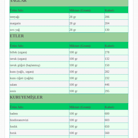
YAĞLAR
Ürün Adı:
Miktarı (Gram):
Kalori:
tereyağı
28 gr
206
margarin
28 gr
204
sıvı yağ
28 gr
130
ETLER
Ürün Adı:
Miktarı (Gram):
Kalori:
biftek (ızgara)
100 gr
278
tavuk (ızgara)
100 gr
132
tavuk göğsü (haşlanmış)
100 gr
150
kuzu (yağlı, ızgara)
100 gr
282
kuzu ciğeri (yağda)
100 gr
232
salam
100 gr
446
sosis
100 gr
295
KURUYEMİŞLER
Ürün Adı:
Miktarı (Gram):
Kalori:
badem
100 gr
600
hindistancevizi
100 gr
603
fındık
100 gr
650
fıstık
100 gr
560