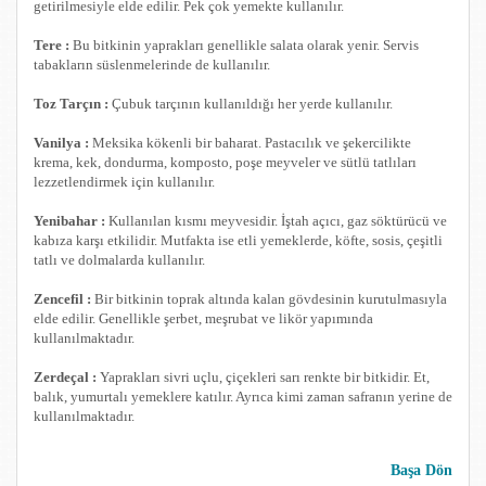
getirilmesiyle elde edilir. Pek çok yemekte kullanılır.
Tere :
Bu bitkinin yaprakları genellikle salata olarak yenir. Servis
tabakların süslenmelerinde de kullanılır.
Toz Tarçın :
Çubuk tarçının kullanıldığı her yerde kullanılır.
Vanilya :
Meksika kökenli bir baharat. Pastacılık ve şekercilikte
krema, kek, dondurma, komposto, poşe meyveler ve sütlü tatlıları
lezzetlendirmek için kullanılır.
Yenibahar :
Kullanılan kısmı meyvesidir. İştah açıcı, gaz söktürücü ve
kabıza karşı etkilidir. Mutfakta ise etli yemeklerde, köfte, sosis, çeşitli
tatlı ve dolmalarda kullanılır.
Zencefil :
Bir bitkinin toprak altında kalan gövdesinin kurutulmasıyla
elde edilir. Genellikle şerbet, meşrubat ve likör yapımında
kullanılmaktadır.
Zerdeçal :
Yaprakları sivri uçlu, çiçekleri sarı renkte bir bitkidir. Et,
balık, yumurtalı yemeklere katılır. Ayrıca kimi zaman safranın yerine de
kullanılmaktadır.
Başa Dön