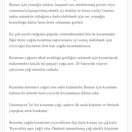
Bunun için yemeğin üstüne, beşamel sos, rendelenmiş peynir veya
yumurtayla karıştırılmış ekmek içi sürülür ve fırına verilir. Gratine
tadını mümkün olduğunca fazla alabilmek için ise, yemeğin
konulduğu kabın fazla derin olmaması gerekir.
En çok tercih ettiğimiz pişirme yöntemlerinden biri de kızartmadır.
Eğer derin yağda kızartma yapıyorsanız iyi sonuç alabilmek için
yiyeceğin hacminin dört katı yağda kızartmalısınız.
Kızartma yağının ideal sıcaklığa geldiğini anlamak için kızartılacak
malzemeden küçük bir parçayı yağa atın. 20 Saniyede yüzeye
çıkıyorsa yağ istenilen ısıdadır.
Kızartma süresince yağın ısısı sabit kalmalıdır. Bunun için kızartma
kabına bir seferde fazla yiyecek koymamaya dikkat edin.
Unutmayın! İyi bir kızartma yağı, sadece ilk anda köpürür ve fritözde
yapışkan artık bırakmaz.
Bozulan yağda kızartılan yiyeceklerin dışı fazla kızarır, içi çiğ kalır.
Yiyecekler aşırı yağlı olur. Ömrünü tamamlamış yağ sürekli köpürme