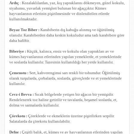
Ardıç
: Kozalaklılardan, yaz, kış yapraklarını dökmeyen, güzel kokulu,
siyahımsı, yuvarlak yemişleri bulunan bir ağaççıktır. Kümes
hayvanlarının etlerinin pişirilmesinde ve dinlendirilen etlerde
kullanılmaktadır.
Beyaz Toz Biber :
Karabiberin dış kabuğu alınmış ve öğütülmüş
olanıdır. Karabiberden daha keskin kokuludur ama tadı karabibere göre
daha hafiftir.
Biberiye :
Küçük, kalınca, ensiz ve kokulu olan yaprakları av ve
kümes hayvanlarının etlerinden yapılan yemeklerde, et yemeklerinde
ve soslarda kullanılır. Tazesinin kullanıldığı her yerde kullanılır.
Çemenotu :
Sert, kahverengimsi sarı renkli bir tohumdur. Öğütülmüş
olarak turşularda, çorbalarda, soslarda, güveçlerde ve et yemeklerinde
kullanılır.
Cevz-i Bevva :
Sıcak bölgelerde yetişen bir ağacın bir yemişidir.
Rendelenerek toz haline getirilir ve tavalarda, beşamel soslarda, et,
dolma ve sarmalarda kullanılır.
Çörekotu :
Çöreklerde ve ekmeklerin üzerine pişirilirken serpilir.
Salatalarda da çörekotu kullanılabilir.
Defne :
Çeşitli balık, et, kümes ve av hayvanlarının etlerinden yapılan