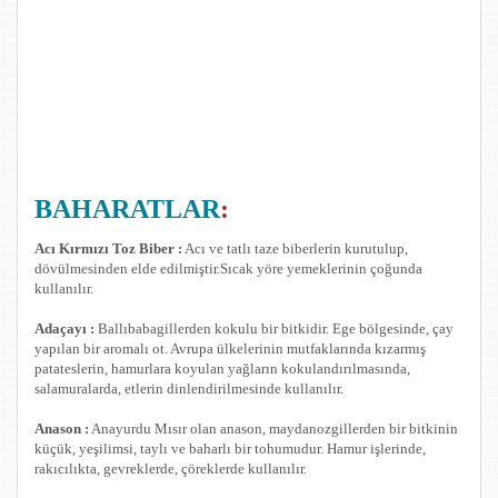
BAHARATLAR
:
Acı Kırmızı Toz Biber :
Acı ve tatlı taze biberlerin kurutulup,
dövülmesinden elde edilmiştir.Sıcak yöre yemeklerinin çoğunda
kullanılır.
Adaçayı :
Ballıbabagillerden kokulu bir bitkidir. Ege bölgesinde, çay
yapılan bir aromalı ot. Avrupa ülkelerinin mutfaklarında kızarmış
patateslerin, hamurlara koyulan yağların kokulandırılmasında,
salamuralarda, etlerin dinlendirilmesinde kullanılır.
Anason :
Anayurdu Mısır olan anason, maydanozgillerden bir bitkinin
küçük, yeşilimsi, taylı ve baharlı bir tohumudur. Hamur işlerinde,
rakıcılıkta, gevreklerde, çöreklerde kullanılır.