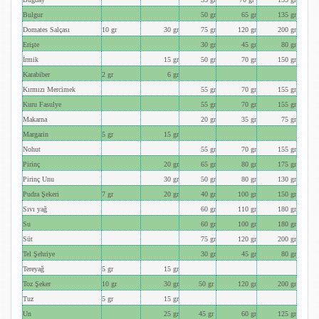
Bulgur
50 gr
65 gr
135 gr
Domates Salçası
10 gr
30 gr
75 gr
120 gr
200 gr
Erişte
30 gr
45 gr
80 gr
İrmik
15 gr
50 gr
70 gr
150 gr
Karabiber
2 gr
6 gr
Kırmızı Mercimek
55 gr
70 gr
155 gr
Kuru Fasulye
55 gr
70 gr
155 gr
Makarna
20 gr
35 gr
75 gr
Margarin
5 gr
15 gr
Nohut
55 gr
70 gr
155 gr
Pirinç
20 gr
65 gr
80 gr
175 gr
Pirinç Unu
30 gr
50 gr
80 gr
130 gr
Pudra Şekeri
7 gr
20 gr
40 gr
100 gr
150 gr
Sıvı yağ
60 gr
110 gr
180 gr
Su
60 gr
100 gr
180 gr
Süt
75 gr
120 gr
200 gr
Tel Şehriye
30 gr
45 gr
80 gr
Tereyağ
5 gr
15 gr
Toz Şeker
10 gr
30 gr
50 gr
120 gr
200 gr
Tuz
5 gr
15 gr
Un
25 gr
45 gr
60 gr
125 gr