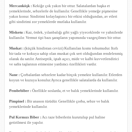
Mercanköşk :
Kekiğe çok yakın bir ottur. Salatalardan başka et
yemeklerinde, sebzelerle de kullanılır. Genellikle yemeğe pişmesine
yakın konur. Sindirimi kolaylaştırıcı bir etkisi olduğundan, av etleri
gibi sindirimi zor yemeklerde mutlaka kullanılır.
Miskotu :
Kaz, ördek, yılanbalığı gibi yağlı yiyeceklerde ve yahnilerde
kullanılır. Vermut tipi bazı şarapların yapımında vazgeçilmez bir ottur.
Muskat :
(küçük hindistan cevizi) Kullanılan kısmı tohumudur. Itırlı
bir tada ve kokuya sahip olan muskat çok sert olduğundan rendelenmiş
olarak da satılır. Antiseptik, iştah açıcı, mide ve kalbi kuvvetlendirici
ve safra taşlarının erimesine yardımcı özellikleri vardır.
Nane :
Çorbalardan sebzelere kadar birçok yemekte kullanılır. Etlerden
koyun ve kuzuya konulur.Ayrıca genellikle salatalarda da kullanılır.
Pembebiber :
Özellikle soslarda, et ve balık yemeklerinde kullanılır.
Pimpinel :
Bir anason türüdür. Genellikle çorba, sebze ve balık
yemeklerinde kullanılır.
Pul Kırmızı Biber :
Acı taze biberlerin kurutulup pul haline
getirilmesi ile yapılır.