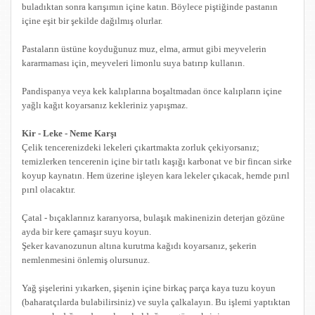
buladıktan sonra karışımın içine katın. Böylece piştiğinde pastanın
içine eşit bir şekilde dağılmış olurlar.
Pastaların üstüne koyduğunuz muz, elma, armut gibi meyvelerin
kararmaması için, meyveleri limonlu suya batırıp kullanın.
Pandispanya veya kek kalıplarına boşaltmadan önce kalıpların içine
yağlı kağıt koyarsanız kekleriniz yapışmaz.
Kir - Leke - Neme Karşı
Çelik tencerenizdeki lekeleri çıkartmakta zorluk çekiyorsanız;
temizlerken tencerenin içine bir tatlı kaşığı karbonat ve bir fincan sirke
koyup kaynatın. Hem üzerine işleyen kara lekeler çıkacak, hemde pırıl
pırıl olacaktır.
Çatal - bıçaklarınız kararıyorsa, bulaşık makinenizin deterjan gözüne
ayda bir kere çamaşır suyu koyun.
Şeker kavanozunun altına kurutma kağıdı koyarsanız, şekerin
nemlenmesini önlemiş olursunuz.
Yağ şişelerini yıkarken, şişenin içine birkaç parça kaya tuzu koyun
(baharatçılarda bulabilirsiniz) ve suyla çalkalayın. Bu işlemi yaptıktan