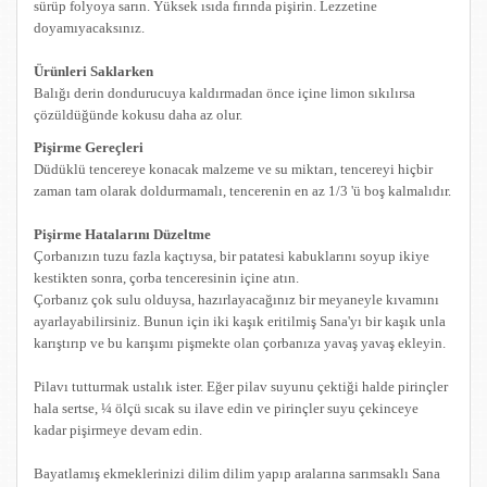
sürüp folyoya sarın. Yüksek ısıda fırında pişirin. Lezzetine
doyamıyacaksınız.
Ürünleri Saklarken
Balığı derin dondurucuya kaldırmadan önce içine limon sıkılırsa
çözüldüğünde kokusu daha az olur.
Pişirme Gereçleri
Düdüklü tencereye konacak malzeme ve su miktarı, tencereyi hiçbir
zaman tam olarak doldurmamalı, tencerenin en az 1/3 'ü boş kalmalıdır.
Pişirme Hatalarını Düzeltme
Çorbanızın tuzu fazla kaçtıysa, bir patatesi kabuklarını soyup ikiye
kestikten sonra, çorba tenceresinin içine atın.
Çorbanız çok sulu olduysa, hazırlayacağınız bir meyaneyle kıvamını
ayarlayabilirsiniz. Bunun için iki kaşık eritilmiş Sana'yı bir kaşık unla
karıştırıp ve bu karışımı pişmekte olan çorbanıza yavaş yavaş ekleyin.
Pilavı tutturmak ustalık ister. Eğer pilav suyunu çektiği halde pirinçler
hala sertse, ¼ ölçü sıcak su ilave edin ve pirinçler suyu çekinceye
kadar pişirmeye devam edin.
Bayatlamış ekmeklerinizi dilim dilim yapıp aralarına sarımsaklı Sana