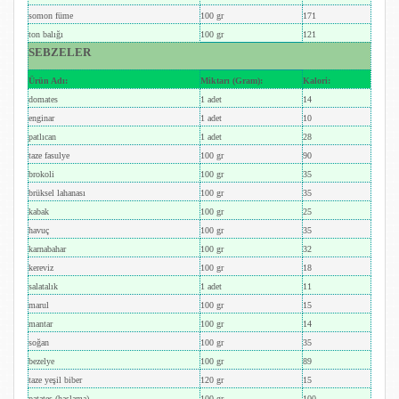
somon füme
100 gr
171
ton balığı
100 gr
121
SEBZELER
Ürün Adı:
Miktarı (Gram):
Kalori:
domates
1 adet
14
enginar
1 adet
10
patlıcan
1 adet
28
taze fasulye
100 gr
90
brokoli
100 gr
35
brüksel lahanası
100 gr
35
kabak
100 gr
25
havuç
100 gr
35
karnabahar
100 gr
32
kereviz
100 gr
18
salatalık
1 adet
11
marul
100 gr
15
mantar
100 gr
14
soğan
100 gr
35
bezelye
100 gr
89
taze yeşil biber
120 gr
15
patates (haşlama)
100 gr
100