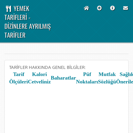
YEMEK
TARİFLERİ -
DİZİNLERE AYRILMIŞ
TARİFLER
TARİFLER HAKKINDA GENEL BİLGİLER:
Tarif
Kalori
Püf
Mutfak
Sağlı
Baharatlar
Ölçüleri
Cetveliniz
Noktaları
Sözlüğü
Önerile