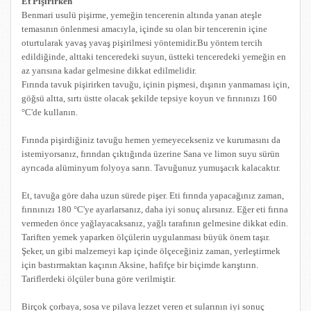
Et Pişirirken
Benmari usulü pişirme, yemeğin tencerenin altında yanan ateşle
temasının önlenmesi amacıyla, içinde su olan bir tencerenin içine
oturtularak yavaş yavaş pişirilmesi yöntemidir.Bu yöntem tercih
edildiğinde, alttaki tenceredeki suyun, üstteki tenceredeki yemeğin en
az yarısına kadar gelmesine dikkat edilmelidir.
Fırında tavuk pişirirken tavuğu, içinin pişmesi, dışının yanmaması için,
göğsü altta, sırtı üstte olacak şekilde tepsiye koyun ve fırınınızı 160
°C'de kullanın.
Fırında pişirdiğiniz tavuğu hemen yemeyecekseniz ve kurumasını da
istemiyorsanız, fırından çıktığında üzerine Sana ve limon suyu sürün
ayrıcada alüminyum folyoya sarın. Tavuğunuz yumuşacık kalacaktır.
Et, tavuğa göre daha uzun sürede pişer. Eti fırında yapacağınız zaman,
fırınınızı 180 °C'ye ayarlarsanız, daha iyi sonuç alırsınız. Eğer eti fırına
vermeden önce yağlayacaksanız, yağlı tarafının gelmesine dikkat edin.
Tariften yemek yaparken ölçülerin uygulanması büyük önem taşır.
Şeker, un gibi malzemeyi kap içinde ölçeceğiniz zaman, yerleştirmek
için bastırmaktan kaçının Aksine, hafifçe bir biçimde karıştırın.
Tariflerdeki ölçüler buna göre verilmiştir.
Birçok çorbaya, sosa ve pilava lezzet veren et sularının iyi sonuç