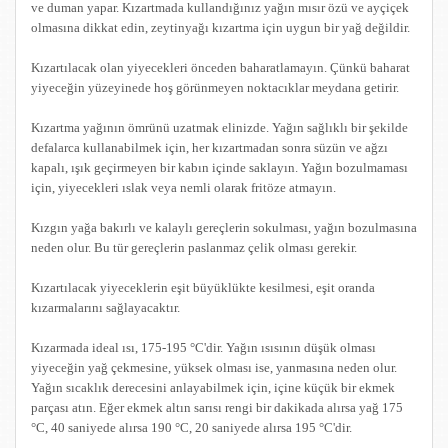
ve duman yapar. Kızartmada kullandığınız yağın mısır özü ve ayçiçek
olmasına dikkat edin, zeytinyağı kızartma için uygun bir yağ değildir.
Kızartılacak olan yiyecekleri önceden baharatlamayın. Çünkü baharat
yiyeceğin yüzeyinede hoş görünmeyen noktacıklar meydana getirir.
Kızartma yağının ömrünü uzatmak elinizde. Yağın sağlıklı bir şekilde
defalarca kullanabilmek için, her kızartmadan sonra süzün ve ağzı
kapalı, ışık geçirmeyen bir kabın içinde saklayın. Yağın bozulmaması
için, yiyecekleri ıslak veya nemli olarak fritöze atmayın.
Kızgın yağa bakırlı ve kalaylı gereçlerin sokulması, yağın bozulmasına
neden olur. Bu tür gereçlerin paslanmaz çelik olması gerekir.
Kızartılacak yiyeceklerin eşit büyüklükte kesilmesi, eşit oranda
kızarmalarını sağlayacaktır.
Kızarmada ideal ısı, 175-195 °C'dir. Yağın ısısının düşük olması
yiyeceğin yağ çekmesine, yüksek olması ise, yanmasına neden olur.
Yağın sıcaklık derecesini anlayabilmek için, içine küçük bir ekmek
parçası atın. Eğer ekmek altın sarısı rengi bir dakikada alırsa yağ 175
°C, 40 saniyede alırsa 190 °C, 20 saniyede alırsa 195 °C'dir.