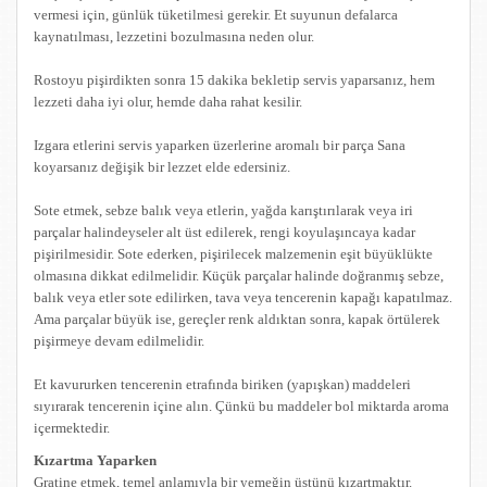
vermesi için, günlük tüketilmesi gerekir. Et suyunun defalarca
kaynatılması, lezzetini bozulmasına neden olur.
Rostoyu pişirdikten sonra 15 dakika bekletip servis yaparsanız, hem
lezzeti daha iyi olur, hemde daha rahat kesilir.
Izgara etlerini servis yaparken üzerlerine aromalı bir parça Sana
koyarsanız değişik bir lezzet elde edersiniz.
Sote etmek, sebze balık veya etlerin, yağda karıştırılarak veya iri
parçalar halindeyseler alt üst edilerek, rengi koyulaşıncaya kadar
pişirilmesidir. Sote ederken, pişirilecek malzemenin eşit büyüklükte
olmasına dikkat edilmelidir. Küçük parçalar halinde doğranmış sebze,
balık veya etler sote edilirken, tava veya tencerenin kapağı kapatılmaz.
Ama parçalar büyük ise, gereçler renk aldıktan sonra, kapak örtülerek
pişirmeye devam edilmelidir.
Et kavururken tencerenin etrafında biriken (yapışkan) maddeleri
sıyırarak tencerenin içine alın. Çünkü bu maddeler bol miktarda aroma
içermektedir.
Kızartma Yaparken
Gratine etmek, temel anlamıyla bir yemeğin üstünü kızartmaktır.