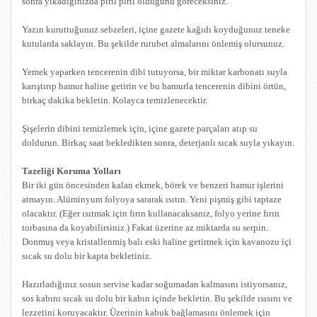
sonra yıkadığınızda pırıl pırıl olduğunu göreceksiniz.
Yazın kuruttuğunuz sebzeleri, içine gazete kağıdı koyduğunuz teneke
kutularda saklayın. Bu şekilde rutubet almalarını önlemiş olursunuz.
Yemek yaparken tencerenin dibi tutuyorsa, bir miktar karbonatı suyla
karıştırıp hamur haline getirin ve bu hamurla tencerenin dibini örtün,
birkaç dakika bekletin. Kolayca temizlenecektir.
Şişelerin dibini temizlemek için, içine gazete parçaları atıp su
doldurun. Birkaç saat bekledikten sonra, deterjanlı sıcak suyla yıkayın.
Tazeliği Koruma Yolları
Bir iki gün öncesinden kalan ekmek, börek ve benzeri hamur işlerini
atmayın. Alüminyum folyoya sararak ısıtın. Yeni pişmiş gibi taptaze
olacaktır. (Eğer ısıtmak için fırın kullanacaksanız, folyo yerine fırın
torbasına da koyabilirsiniz.) Fakat üzerine az miktarda su serpin.
Donmuş veya kristallenmiş balı eski haline getirmek için kavanozu içi
sıcak su dolu bir kapta bekletiniz.
Hazırladığınız sosun servise kadar soğumadan kalmasını istiyorsanız,
sos kabını sıcak su dolu bir kabın içinde bekletin. Bu şekilde ısısını ve
lezzetini koruyacaktır. Üzerinin kabuk bağlamasını önlemek için