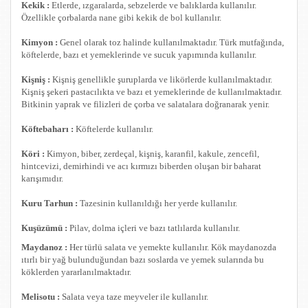
Kekik :
Etlerde, ızgaralarda, sebzelerde ve balıklarda kullanılır.
Özellikle çorbalarda nane gibi kekik de bol kullanılır.
Kimyon :
Genel olarak toz halinde kullanılmaktadır. Türk mutfağında,
köftelerde, bazı et yemeklerinde ve sucuk yapımında kullanılır.
Kişniş :
Kişniş genellikle şuruplarda ve likörlerde kullanılmaktadır.
Kişniş şekeri pastacılıkta ve bazı et yemeklerinde de kullanılmaktadır.
Bitkinin yaprak ve filizleri de çorba ve salatalara doğranarak yenir.
Köftebaharı :
Köftelerde kullanılır.
Köri :
Kimyon, biber, zerdeçal, kişniş, karanfil, kakule, zencefil,
hintcevizi, demirhindi ve acı kırmızı biberden oluşan bir baharat
karışımıdır.
Kuru Tarhun :
Tazesinin kullanıldığı her yerde kullanılır.
Kuşüzümü :
Pilav, dolma içleri ve bazı tatlılarda kullanılır.
Maydanoz :
Her türlü salata ve yemekte kullanılır. Kök maydanozda
ıtırlı bir yağ bulunduğundan bazı soslarda ve yemek sularında bu
köklerden yararlanılmaktadır.
Melisotu :
Salata veya taze meyveler ile kullanılır.