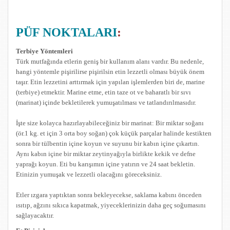
PÜF NOKTALARI
:
Terbiye Yöntemleri
Türk mutfağında etlerin geniş bir kullanım alanı vardır. Bu nedenle,
hangi yöntemle pişirilirse pişirilsin etin lezzetli olması büyük önem
taşır. Etin lezzetini arttırmak için yapılan işlemlerden biri de, marine
(terbiye) etmektir. Marine etme, etin taze ot ve baharatlı bir sıvı
(marinat) içinde bekletilerek yumuşatılması ve tatlandırılmasıdır.
İşte size kolayca hazırlayabileceğiniz bir marinat: Bir miktar soğanı
(ör.1 kg. et için 3 orta boy soğan) çok küçük parçalar halinde kestikten
sonra bir tülbentin içine koyun ve suyunu bir kabın içine çıkartın.
Aynı kabın içine bir miktar zeytinyağıyla birlikte kekik ve defne
yaprağı koyun. Eti bu karışımın içine yatırın ve 24 saat bekletin.
Etinizin yumuşak ve lezzetli olacağını göreceksiniz.
Etler ızgara yaptıktan sonra bekleyecekse, saklama kabını önceden
ısıtıp, ağzını sıkıca kapatmak, yiyeceklerinizin daha geç soğumasını
sağlayacaktır.