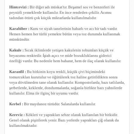
Hintcevizi :
Bir diğer adı müskat'tır. Beşamel sos ve benzerleri ile
peynirli yemeklerde kullanılır. En ince rendeden çekilir. Acımsı
tadından ötürü çok küçük miktarlarda kullanılmalıdır.
Karabiber :
Kuru ve siyah tanelerinin baharlı ve acı bir tadı vardır.
Hemen hemen her türlü yemekte bütün veya toz durumda kullanmak
mümkündür.
Kakule :
Sıcak iklimlerde yetişen kakulenin tohumları küçük ve
beyazımsı renktedir. İştah açıcı ve mide bozukluklarını giderici
özelliği vardır. Bu nedenle hem baharat, hem de ilaç olarak kullanılır.
Karanfil :
Bu bitkinin koyu renkli, küçük çivi biçimindeki
tomurcukları kurutulur ve öğütülerek toz haline getirildikten sonra
veya dövülmeden tane olarak kullanılır. Kompostolarda, bazı tatlılarda,
şerbetlerde, keklerde, dondurmalarda, soğanla birlikte bazı yahnilerde
kullanılır. Elma ile ilginç bir uyumu vardır.
Kerbel :
Bir maydanoz türüdür. Salatalarda kullanılır.
Kereviz :
Kökleri ve yaprakları sebze olarak kullanılan bir bitkidir.
Genel olarak pişirilerek yenir. Bazı yerlerde yaprakları çiğ olarak da
kullanılmaktadır.