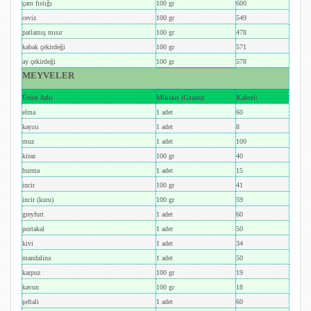
çam fıstığı
100 gr
600
ceviz
100 gr
549
patlamış mısır
100 gr
478
kabak çekirdeği
100 gr
571
ay çekirdeği
100 gr
578
MEYVELER
Ürün Adı:
Miktarı (Gram):
Kalori:
elma
1 adet
60
kayısı
1 adet
8
muz
1 adet
100
kiraz
100 gr
40
hurma
1 adet
15
incir
100 gr
41
incir (kuru)
100 gr
59
greyfurt
1 adet
60
portakal
1 adet
50
kivi
1 adet
34
mandalina
1 adet
50
karpuz
100 gr
19
kavun
100 gr
18
şeftali
1 adet
60