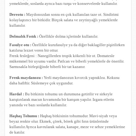
yemeklerde, soslarda ayrıca bazı turşu ve konservelerde kullanılır.
Dereotu :
Maydonozdan sonra en çok kullanılan taze ot. Sindirimi
kolaylaştırıcı bir bitkidir. Birçok salata ve zeytinyağlı yemeklerde
kullanılır.
Dolmalık Fıstık :
Özellikle dolma içlerinde kullanılır.
Fasulye otu :
Özellikle kurufasulye ya da diğer baklagiller pişirilirken
katılırsa lezzet veren bir ottur.
Frenk fesleğeni : Nanegillerden tropik kökenli bir ot. Domatesle
mükemmel bir uyumu vardır. Patlcan ve biberli yemeklerle de önerilir.
Sarmısakla birleştiğinde biberli bir tat kazanır.
Frenk maydanozu :
Yerli maydanozun kıvırcık yapraklısı. Kokusu
daha hafiftir. Süslemeye çok uygundur.
Hardal :
Bu bitkinin tohumu un durumuna getirilir ve sirkeyle
karıştırılarak macun kıvamında bir karışım yapılır. Izgara etlerin
yanında ve bazı soslarda kullanılır.
Haşhaş Tohumu :
Haşhaş bitkisinin tohumudur. Mavi-siyah veya
beyaz renkte olur. Ekmek, çörek, börek gibi fırın ürünlerinde
kullanılır.Ayrıca kavrularak salata, kanape, meze ve sebze yemeklerine
de katılır.