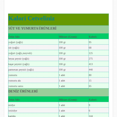
Kalori Cetveliniz
SÜT VE YUMURTA ÜRÜNLERİ
Ürün Adı:
Miktarı (Gram):
Kalori:
yoğurt (yağlı)
100 gr
95
süt (yağlı)
100 gr
68
yoğurt (yağlı,meyveli)
100 gr
125
beyaz peynir (yağlı)
100 gr
275
kaşar peyniri (yağlı)
100 gr
413
parmesan peyniri (yağlı)
100 gr
440
yumurta
1 adet
80
yumurta akı
1 adet
15
yumurta sarısı
1 adet
65
DENİZ ÜRÜNLERİ
Ürün Adı:
Miktarı (Gram):
Kalori:
midye
1 adet
9
istiridye
1 adet
6
karides
1 adet
144