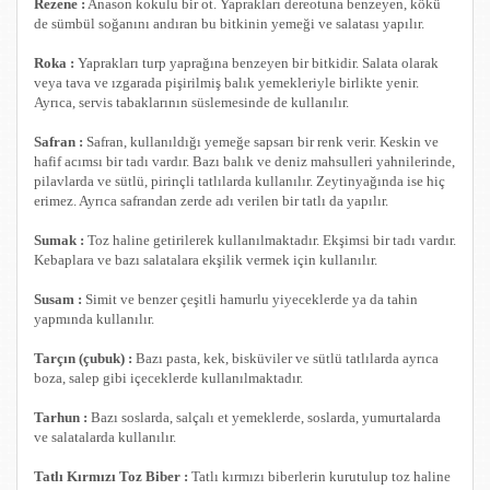
Rezene :
Anason kokulu bir ot. Yaprakları dereotuna benzeyen, kökü
de sümbül soğanını andıran bu bitkinin yemeği ve salatası yapılır.
Roka :
Yaprakları turp yaprağına benzeyen bir bitkidir. Salata olarak
veya tava ve ızgarada pişirilmiş balık yemekleriyle birlikte yenir.
Ayrıca, servis tabaklarının süslemesinde de kullanılır.
Safran :
Safran, kullanıldığı yemeğe sapsarı bir renk verir. Keskin ve
hafif acımsı bir tadı vardır. Bazı balık ve deniz mahsulleri yahnilerinde,
pilavlarda ve sütlü, pirinçli tatlılarda kullanılır. Zeytinyağında ise hiç
erimez. Ayrıca safrandan zerde adı verilen bir tatlı da yapılır.
Sumak :
Toz haline getirilerek kullanılmaktadır. Ekşimsi bir tadı vardır.
Kebaplara ve bazı salatalara ekşilik vermek için kullanılır.
Susam :
Simit ve benzer çeşitli hamurlu yiyeceklerde ya da tahin
yapmında kullanılır.
Tarçın (çubuk) :
Bazı pasta, kek, bisküviler ve sütlü tatlılarda ayrıca
boza, salep gibi içeceklerde kullanılmaktadır.
Tarhun :
Bazı soslarda, salçalı et yemeklerde, soslarda, yumurtalarda
ve salatalarda kullanılır.
Tatlı Kırmızı Toz Biber :
Tatlı kırmızı biberlerin kurutulup toz haline