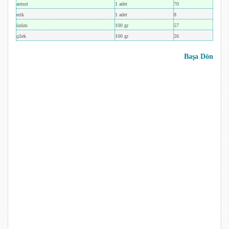
armut
1 adet
70
erik
1 adet
8
üzüm
100 gr
57
çilek
100 gr
26
Başa Dön