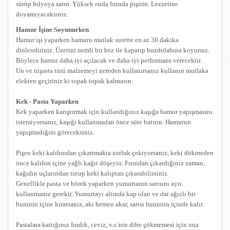
sürüp folyoya sarın. Yüksek ısıda fırında pişirin. Lezzetine
doyamıyacaksınız.
Hamur İşine Soyunurken
Hamur işi yaparken hamuru mutlak surette en az 30 dakika
dinlendiriniz. Üzerini nemli bir bez ile kapatıp buzdolabına koyunuz.
Böylece hamur daha iyi açılacak ve daha iyi performans verecektir.
Un ve nişasta türü malzemeyi nereden kullanırsanız kullanın mutlaka
elekten geçiriniz ki topak topak kalmasın.
Kek - Pasta Yaparken
Kek yaparken karıştırmak için kullandığınız kaşığa hamur yapışmasını
istemiyorsanız, kaşığı kullanmadan önce süte batırın. Hamurun
yapışmadığını göreceksiniz.
Pişen keki kalıbından çıkartmakta zorluk çekiyorsanız, keki dökmeden
önce kalıbın içine yağlı kağıt döşeyin. Fırından çıkardığınız zaman,
kağıdın uçlarından tutup keki kalıptan çıkarabilirsiniz.
Genellikle pasta ve börek yaparken yumurtanın sarısını ayrı
kullanmanız gerekir. Yumurtayı altında kap olan ve dar ağızlı bir
huninin içine kırarsanız, akı hemen akar, sarısı hununin içinde kalır.
Pastalara kattığınız fındık, ceviz, v.s.'nin dibe çökmemesi için una