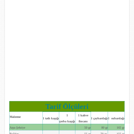
Tarif Ölçüleri
1
1 kahve
Malzeme
1 tatlı kaşığı
1 çaybardağı
1 subardağı
çorba kaşığı
fincanı
Arpa Şehriye
50 gr
80 gr
165 gr
Buğday
55 gr
70 gr
155 gr