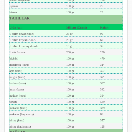
ıspanak
100 gr
26
lahana
100 gr
20
TAHILLAR
Ürün Adı:
Miktarı (Gram):
Kalori:
1 dilim beyaz ekmek
28 gr
90
1 dilim kepekli ekmek
28 gr
60
1 dilim kızarmış ekmek
15 gr
35
1 adet kruasan
200 gr
200
bisküvi
100 gr
470
mercimek (kuru)
100 gr
314
arpa (kuru)
100 gr
367
bulgur (kuru)
100 gr
371
kuskus (kuru)
100 gr
367
mısır (kuru)
100 gr
342
buğday (kuru)
100 gr
364
susam
100 gr
589
makarna (kuru)
100 gr
339
makarna (haşlanmış)
100 gr
85
pirinç (kuru)
100 gr
357
pirinç (haşlanmış)
100 gr
125