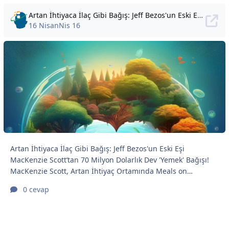
Artan İhtiyaca İlaç Gibi Bağış: Jeff Bezos'un Eski Eşi MacKenzie Scott’tan 70 Milyon Dolarlık Dev 'Yemek' Bağışı!
16 Nisan
Nis 16
Artan İhtiyaca İlaç Gibi Bağış: Jeff Bezos'un Eski Eşi
MacKenzie Scott’tan 70 Milyon Dolarlık Dev 'Yemek' Bağışı!
MacKenzie Scott, Artan İhtiyaç Ortamında Meals on
Wheels'a 70 Milyon Dolar Bağışladı 70 milyon dolarlık
0 cevap
bağışın ardındaki hikâye: MacKenzie Scott'ın bu son
hediyesi, ülke genelindeki yaşlılar için yemek ve destek
hizmetlerini nasıl genişletmeyi amaçlıyor? MacKenzie Scott,
bu kez 70 milyon doları Meals on Wheels America'ya