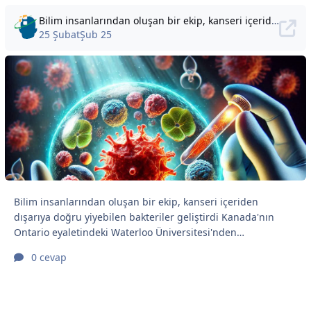
Bilim insanlarından oluşan bir ekip, kanseri içeriden dışarıya doğru yiyebilen bakteriler geliştirdi
25 Şubat
Şub 25
Bilim insanlarından oluşan bir ekip, kanseri içeriden
dışarıya doğru yiyebilen bakteriler geliştirdi Kanada'nın
Ontario eyaletindeki Waterloo Üniversitesi'nden
araştırmacılar, tümörleri içeriden dışarıya doğru yiyebilen
0 cevap
genetik olarak tasarlanmış bakterilerin kanserle mücadelede
yeni bir yaklaşım sağlayabileceğini bildiriyor. Bu yöntem,
katı kanserlerdeki önemli bir zayıflığı, yani tümör hücreleri
öldükçe ve kan tedariklerini aştıkça oluşan oksijensiz