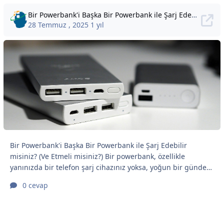
Bir Powerbank'i Başka Bir Powerbank ile Şarj Edebilir misiniz? (Ve Etmeli misiniz?)
28 Temmuz , 2025
1 yıl
Bir Powerbank'i Başka Bir Powerbank ile Şarj Edebilir
misiniz? (Ve Etmeli misiniz?) Bir powerbank, özellikle
yanınızda bir telefon şarj cihazınız yoksa, yoğun bir günde
telefonunuzu şarj etmenin harika bir yoludur. Peki ya
0 cevap
powerbank'in şarjı azaldığında ne olur? Başka bir
powerbank'e takmak iyi bir fikir gibi görünebilir, ancak
aslında sadece bir kablo bağlamaktan daha fazlası vardır.
Bazı powerbank'ler yalnızca giriş portlarından güç alır ve