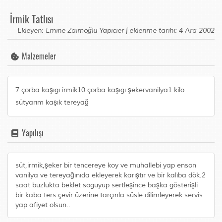
İrmik Tatlısı
Ekleyen: Emine Zaimoğlu Yapıcıer | eklenme tarihi: 4 Ara 2002
Malzemeler
7 çorba kaşıgı irmik10 çorba kaşıgı şekervanilya1 kilo
sütyarım kaşık tereyağ
Yapılışı
süt,irmik,şeker bir tencereye koy ve muhallebi yap enson
vanilya ve tereyağınıda ekleyerek karıştır ve bir kalıba dök.2
saat buzlukta beklet soguyup sertleşince başka gösterişli
bir kaba ters çevir üzerine tarçınla süsle dilimleyerek servis
yap afiyet olsun..