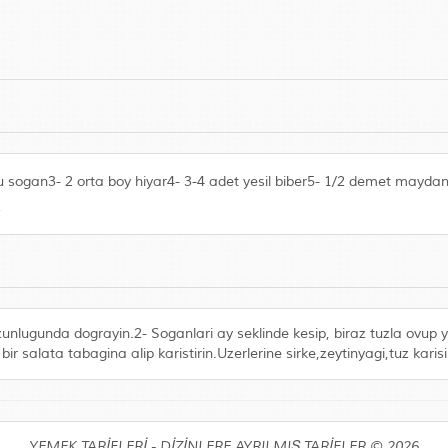
ru sogan3- 2 orta boy hiyar4- 3-4 adet yesil biber5- 1/2 demet maydan
z
zunlugunda dograyin.2- Soganlari ay seklinde kesip, biraz tuzla ovup
 bir salata tabagina alip karistirin.Uzerlerine sirke,zeytinyagi,tuz karis
YEMEK TARİFLERİ - DİZİNLERE AYRILMIŞ TARİFLER © 2026