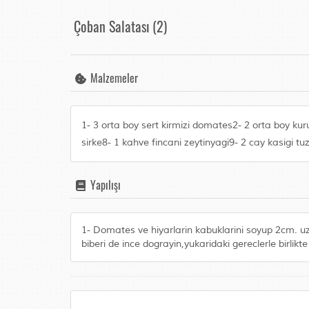
Çoban Salatası (2)
Malzemeler
1- 3 orta boy sert kirmizi domates2- 2 orta boy ku
sirke8- 1 kahve fincani zeytinyagi9- 2 cay kasigi tu
Yapılışı
1- Domates ve hiyarlarin kabuklarini soyup 2cm. u
biberi de ince dograyin,yukaridaki gereclerle birlikte