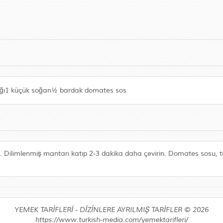
yağı1 küçük soğan½ bardak domates sos
run. Dilimlenmiş mantarı katıp 2-3 dakika daha çevirin. Domates sosu, 
YEMEK TARİFLERİ - DİZİNLERE AYRILMIŞ TARİFLER © 2026
https://www.turkish-media.com/yemektarifleri/