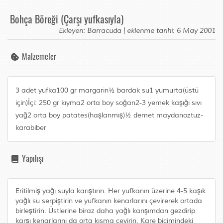
Bohça Böreği (Çarşı yufkasıyla)
Ekleyen: Barracuda | eklenme tarihi: 6 May 2001
Malzemeler
3 adet yufka100 gr margarin½ bardak su1 yumurta(üstü
için)İçi: 250 gr kıyma2 orta boy soğan2-3 yemek kaşığı sıvı
yağ2 orta boy patates(haşlanmış)½ demet maydanoztuz-
karabiber
Yapılışı
Eritilmiş yağı suyla karıştırın. Her yufkanın üzerine 4-5 kaşık
yağlı su serpiştirin ve yufkanın kenarlarını çevirerek ortada
birleştirin. Üstlerine biraz daha yağlı karışımdan gezdirip
karşı kenarlarını da orta kısma çevirin. Kare biçimindeki