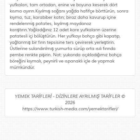
yufkaları, tam ortadan, enine ve boyuna keserek dört
kısma ayırın.Kıyılmış soğanı yağda hafifçe börttürün, sonra
kıyma, tuz, karabiber katın; biraz daha kavurup içine
rendelenmiş patates, kıyılmış maydanoz
karıştırın.Yağladığınız 12 adet kare yufkaların üzerine
patatesli içi bölüştürün. Her yufkayı bohça gibi kapatıp,
yağlanmış bir fırın tepsisine ters çevirerek yerleştirin.
Üstlerine sulandırılmış yumurta sürüp orta ısılı fırında
pembe renkte pişirin. Not: yukarıda açıkladığımız bohça
böreğini kıymalı, peynirli ve ıspanaklı içle de yapmak
mümkündür.
YEMEK TARİFLERİ - DİZİNLERE AYRILMIŞ TARİFLER ©
2026
https://www.turkish-media.com/yemektarifleri/