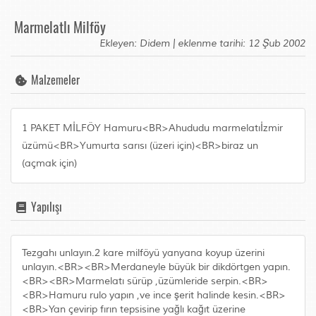
Marmelatlı Milföy
Ekleyen: Didem | eklenme tarihi: 12 Şub 2002
Malzemeler
1 PAKET MİLFÖY Hamuru<BR>Ahududu marmelatıİzmir
üzümü<BR>Yumurta sarısı (üzeri için)<BR>biraz un
(açmak için)
Yapılışı
Tezgahı unlayın.2 kare milföyü yanyana koyup üzerini
unlayın.<BR><BR>Merdaneyle büyük bir dikdörtgen yapın.
<BR><BR>Marmelatı sürüp ,üzümleride serpin.<BR>
<BR>Hamuru rulo yapın ,ve ince şerit halinde kesin.<BR>
<BR>Yan çevirip fırın tepsisine yağlı kağıt üzerine