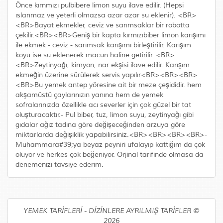
Önce kırnmızı pulbibere limon suyu ilave edilir. (Hepsi
ıslanmaz ve yeterli olmazsa azar azar su eklenir). <BR>
<BR>Bayat ekmekler, ceviz ve sarımsaklar bir robotta
çekilir.<BR><BR>Geniş bir kapta kırmızıbiber limon karışımı
ile ekmek - ceviz - sarımsak karışımı birleştirilir. Karışım
koyu ise su eklenerek macun haline getirilir. <BR>
<BR>Zeytinyağı, kimyon, nar ekşisi ilave edilir. Karışım
ekmeğin üzerine sürülerek servis yapılır<BR><BR><BR>
<BR>Bu yemek antep yöresine ait bir meze çeşididir. hem
akşamüstü çaylarınızın yanına hem de yemek
sofralarınızda özellikle acı severler için çok güzel bir tat
oluşturacaktır.- Pul biber, tuz, limon suyu, zeytinyağı gibi
gıdalar ağız tadına göre değişeceğinden arzuya göre
miktarlarda değişiklik yapabilirsiniz.<BR><BR><BR><BR>-
Muhammara#39;ya beyaz peyniri ufalayıp kattığım da çok
oluyor ve herkes çok beğeniyor. Orjinal tarifinde olmasa da
denemenizi tavsiye ederim.
YEMEK TARİFLERİ - DİZİNLERE AYRILMIŞ TARİFLER ©
2026