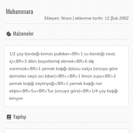
Muhammara
Ekleyen: Nova | eklenme tarihi: 12 Şub 2002
Malzemeler
1/2 çay bardağı kırmızı pulbiber<BR>1 su bardağı ceviz
içi<BR>3 dilim bayatlamış ekmek<BR>6 diş
sarımsak<BR>1 yemek kaşığı dolusu salça (arzuya göre
domates veya acı biber)<BR><BR>1 limon suyu<BR>2
yemek kaşığı zeytinyağı<BR>1 yemek kaşığı nar
ekşisi<BR>Su<BR>Tuz (arzuya göre)<BR>1/4 çay kaşığı
kimyon
Yapılışı