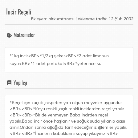
İncir Reçeli
Ekleyen: birkumtanesi | eklenme tarihi: 12 Şub 2002
Malzemeler
*1kg.incir<BR>*1/2kg.şeker<BR>*2 adet limonun
suyu<BR>*1 adet portakal<BR>*yeterince su
Yapılışı
*Reçel için küçük ,nispeten yarı olgun meyveler uygundur.
<BR><BR>*Koyu renkli ,açık renkli incirlerden reçel yapılır.
<BR><BR>*Bir de yenmeyen Baba incirden reçel
yapılır.Baba incir önce haşlanır ve soğuk suda yıkanıp acısı
alınır.Ondan sonra aşağıda tarif edeceğimiz işlemler yapılır.
<BR><BR>*İncirlerin kabuklarını soyup yıkayınız.<BR>