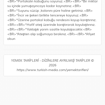
<BR>*Portakalın kabuğunu soyunuz.<BR><BR>*Bir miktar
su içinde yumuşayıncaya kadar kaynatınız.<BR>
<BR>*Suyunu süzüp ,kalanını püre haline getiriniz.<BR>
<BR>*İncir ve şekeri birlikte tencereye koyunuz.<BR>
<BR>*Üzerine portakal kabuğu rendesini koyup karıştırınız.
<BR><BR>*Hafif ateş üzerinde karıştırarak koyulaştırınız.
<BR><BR>*Yaklaşık yarım saatte koyulaşacaktır.<BR>
<BR>*Ateşten alıp soğumaya bırakınız.<BR><BR>*Afiyet
olsun
YEMEK TARİFLERİ - DİZİNLERE AYRILMIŞ TARİFLER ©
2026
https://www.turkish-media.com/yemektarifleri/