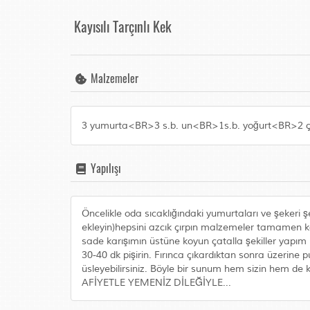
Kayısılı Tarçınlı Kek
Malzemeler
3 yumurta<BR>3 s.b. un<BR>1s.b. yoğurt<BR>2 ç.b
Yapılışı
Öncelikle oda sıcaklığındaki yumurtaları ve şekeri 
ekleyin)hepsini azcık çırpın malzemeler tamamen karı
sade karışımın üstüne koyun çatalla şekiller yapım m
30-40 dk pişirin. Fırınca çıkardıktan sonra üzerine
üsleyebilirsiniz. Böyle bir sunum hem sizin hem 
AFİYETLE YEMENİZ DİLEĞİYLE...