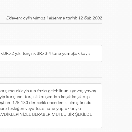
Ekleyen: aylin yılmaz | eklenme tarihi: 12 Şub 2002
u<BR>2 y.k. tarçın<BR>3-4 tane yumuşak kayısı
arışıma ekleyin.(un fazla gelebilir unu yavaş yavaş
 karıştırın. tarçınlı karışımdan kaşık kaşık alıp
tirin. 175-180 derecelik önceden ısıtılmış fırında
 göre fesleğen veya taze nane yapraklarıyla
MEĞİ SEVDİKLERİNİZLE BERABER MUTLU BİR ŞEKİLDE