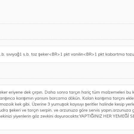
. sıvıyağ1 s.b. toz şeker<BR>1 pkt vanilin<BR>1 pkt kabartma toz
şeker eriyene dek çırpın. Daha sonra tarçın hariç tüm malzemeleri bu k
şınca karışımın yarısını borcama dökün. Kalan karışıma tarçını ekleyip
ozaik kek gibi. Üzerine 3 yumuşak kayısıyı şeritler halinde kesip yerleş
 pudra şekeri ve tarçın serpin. ve arzunuza göre servis yapın.arzunuza
de kekinizi yiyenlerin göz zevkini doyuracaktır.YAPTIĞINIZ HER YE