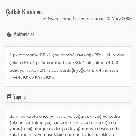
Çatlak Kurabiye
Ekleyen: sema | eklenme tarihi: 20 May 2005
Malzemeler
1 pk margarin<BR>1 çay bardağı sıvı yağ<BR>1 pk pudra
şekeri<BR>1 pk kabartma tozu<BR>1 pk kakao<BR>3
adet yumurta<BR>1 çay bardağı yoğurt<BR>hindistan
cevizi<BR><BR><BR>
Yapılışı
derin bir kapta önce yumurta ve yoğurt sıvı yağ ve pudra
şekerini ve kakao yuçırpın daha sonra oda sıcaklığında
yumuşamış margarini ekleyerek yoğurmaya devam edin
kulak memesi yumuşaklığına gelene kadar un ekleyip