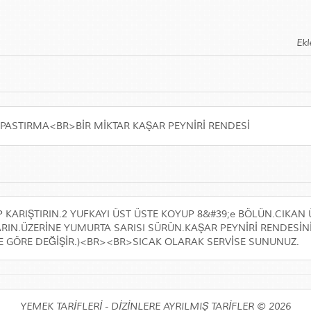
Ekl
PASTIRMA<BR>BİR MİKTAR KAŞAR PEYNİRİ RENDESİ
 KARIŞTIRIN.2 YUFKAYI ÜST ÜSTE KOYUP 8&#39;e BÖLÜN.CIKAN
ARIN.ÜZERİNE YUMURTA SARISI SÜRÜN.KAŞAR PEYNİRİ RENDESİNİ
ĞİNE GÖRE DEĞİŞİR.)<BR><BR>SICAK OLARAK SERVİSE SUNUNUZ.
YEMEK TARİFLERİ - DİZİNLERE AYRILMIŞ TARİFLER © 2026