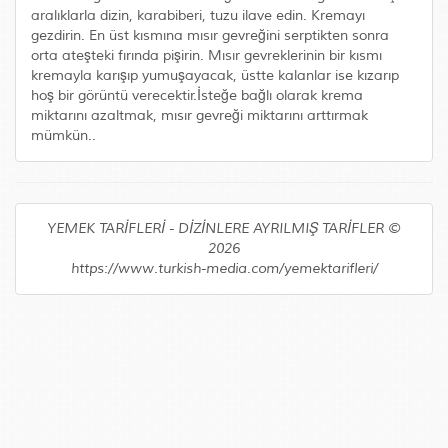
aralıklarla dizin, karabiberi, tuzu ilave edin. Kremayı
gezdirin. En üst kısmına mısır gevreğini serptikten sonra
orta ateşteki fırında pişirin. Mısır gevreklerinin bir kısmı
kremayla karışıp yumuşayacak, üstte kalanlar ise kızarıp
hoş bir görüntü verecektir.İsteğe bağlı olarak krema
miktarını azaltmak, mısır gevreği miktarını arttırmak
mümkün..
YEMEK TARİFLERİ - DİZİNLERE AYRILMIŞ TARİFLER ©
2026
https://www.turkish-media.com/yemektarifleri/