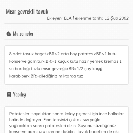
Mısır gevrekli tavuk
Ekleyen: ELA | eklenme tarihi: 12 Şub 2002
Malzemeler
8 adet tavuk baget<BR>2 orta boy patates<BR>1 kutu
konserve garnitür<BR>1 küçük kutu hazır yemek kreması1
su bardağı tuzlu mısır gevreği<BR>1/2 çay kaşığı
karabiber<BR>dilediğiniz miktarda tuz
Yapılışı
Patatesleri soyduktan sonra kolay pişmesi için ince halkalar
halinde doğrayın. Fırın tepsinizi çok az sıvı yağla
yağladıktan sonra patatesleri dizin. Suyunu süzdüğünüz
konserve garnitürü üzerine dağıtın. Tavuk bagetleri de eşit