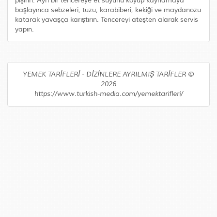
pişirin. Ayrı bir tencereye et suyunu koyup kaynamaya
başlayınca sebzeleri, tuzu, karabiberi, kekiği ve maydanozu
katarak yavaşça karıştırın. Tencereyi ateşten alarak servis
yapın.
YEMEK TARİFLERİ - DİZİNLERE AYRILMIŞ TARİFLER ©
2026
https://www.turkish-media.com/yemektarifleri/