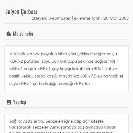
Julyen Çorbası
Ekleyen: webmaster | eklenme tarihi: 20 Mar 2003
Malzemeler
½ küçük kereviz (soyulup kibrit çöpüşeklinde doğranmış )
<BR>2 patates (soyulup kibrit çöpü seklinde doğranmış )
<BR>1 soğan <BR>1 çay kaşığı karabiber<BR>1 kahve
kaşığı kekik1 çorba kaşığı maydanoz<BR>7,5 su bardağı et
suyu<BR>4 çorba kaşığı tereyağı<BR>Tuz
Yapılışı
Yağı tavada eritin. Sebzeleri içine atıp ağır ateşte
karıştırarak sebzeler yumuşamaya başlayıncaya kadar