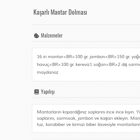
Kaşarlı Mantar Dolması
Malzemeler
16 iri mantar<BR>100 gr. jambon<BR>150 gr. yoğu
havuç<BR>100 gr. kereviz1 soğan<BR>2 diş sarmısa
maydanoz
Yapılışı
Mantarların kopardığınız saplarını ince ince kıyın
saplarını, sarmısak, jambon ve kaşarı ekleyin. Mantar
tuz, karabiber ve kırmızı biber ilavesiyle mantarlar