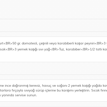
rt<BR>50 gr. domatesli, çeşnili veya karabiberli kaşar peyniri<BR>
k<BR>3 yemek kaşığı sıvı yağ<BR>Tuz, karabiber<BR>1/2 tatlı kaşığ
. Yine ince doğranmış kereviz, havuç ve soğanı 2 yemek kaşığı yağda 
lara fırçayla sıvıyağ sürüp içlerine bu karışımı yerleştirin. Sıcak fırın
ın yanında servise sunun.