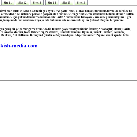
Site 11
Site 12
Site 13
Site 14
Site 15
Site 16
tesi olan Turkish-Media.Com bir çok ayrı siteyi portal sitesi olarak bünyesinde bulundurmakla birlikte bu
t vermektedir. Bu sistemde portalın parçası olan bütün siteleri görüntüeleme imkanınız bulunmaktadır. Lütfen
rüntülemek için yukarıdaki barda bulunan site1-site12 butonlarına tıklayarak sırası ile görüntüleyiniz. Eğer
nız, bünyesinde bulunan linke veya yanda bulunana site resmine tıklayınız (dikkat: Bu yeni bir pencere
 geniş bir yelpazede görev vermektedir. Bunları şöyle sıralayabiliriz: İlanlar, Arkadaşlık, Haber, Harita,
er, Arama Motoru, Kobi Rehberleri, Postakartı, Etkinlik Takvimi, Oyunlar, Yemek Tarifleri, Gülmece,
 Bankası, Not Defterim, Bitmeyen Öyküler ve Sayamadığımız diğer bölümler: Ziyaret etmek için bu linki
rkish-media.com