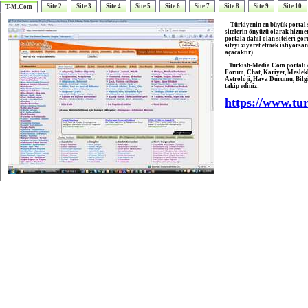
Site 2
Site 3
Site 4
Site 5
Site 6
Site 7
Site 8
Site 9
Site 10
T-M.Com
Türkiyenin en büyük portal si
sitelerin önyüzü olarak hizme
portala dahil olan siteleri gö
siteyi ziyaret etmek istiyorsa
açacaktır).
Turkish-Media.Com portalı çok
Forum, Chat, Kariyer, Meslekl
Astroloji, Hava Durumu, Bilgi
takip ediniz:
https://www.tu