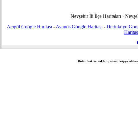
Nevşehir İli İlçe Haritaları - Nevşe
Acıgöl Google Haritası
-
Avanos Google Haritası
-
Derinkuyu Goog
Haritas
Bütün hakları saklıdır, izinsiz kopya edilem