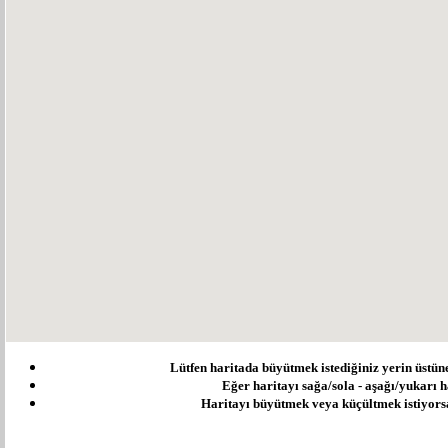
Lütfen haritada büyütmek istediğiniz yerin üstüne ç
Eğer haritayı sağa/sola - aşağı/yukarı ha
Haritayı büyütmek veya küçültmek istiyorsanı