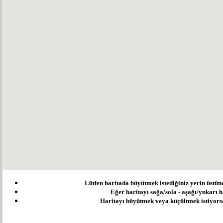
Lütfen haritada büyütmek istediğiniz yerin üstüne ç
Eğer haritayı sağa/sola - aşağı/yukarı ha
Haritayı büyütmek veya küçültmek istiyorsanı