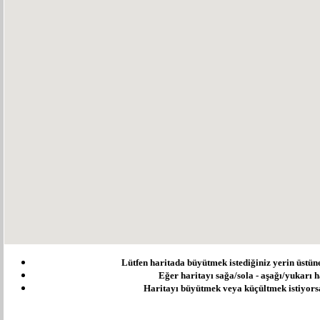
Lütfen haritada büyütmek istediğiniz yerin üstüne ç
Eğer haritayı sağa/sola - aşağı/yukarı ha
Haritayı büyütmek veya küçültmek istiyorsanı