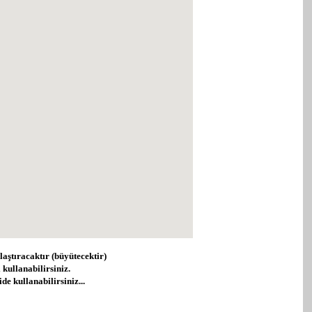
nlaştıracaktır (büyütecektir)
 kullanabilirsiniz.
de kullanabilirsiniz...