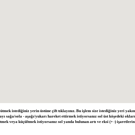
tmek istediğiniz yerin üstüne çift tıklayınız. Bu işlem size istediğiniz yeri yakı
ayı sağa/sola - aşağı/yukarı hareket ettirmek istiyorsanız sol üst köşedeki okları
mek veya küçültmek istiyorsanız sol yanda bulunan artı ve eksi (+ -) işaretlerini