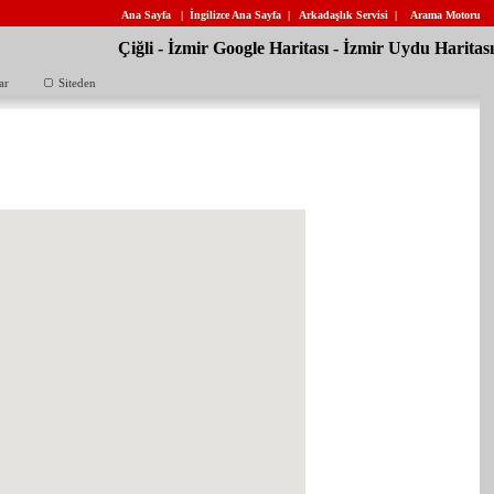
Ana Sayfa
|
İngilizce Ana Sayfa
|
Arkadaşlık Servisi
|
Arama Motoru
Çiğli - İzmir Google Haritası - İzmir Uydu Haritası
ar
Siteden