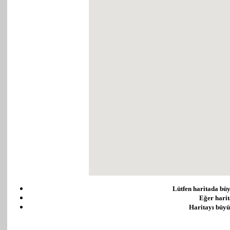
Lütfen haritada büyü
Eğer harit
Haritayı büyüt