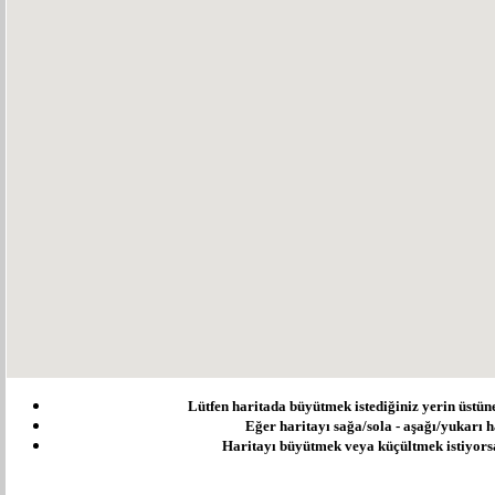
Lütfen haritada büyütmek istediğiniz yerin üstüne ç
Eğer haritayı sağa/sola - aşağı/yukarı ha
Haritayı büyütmek veya küçültmek istiyorsanı