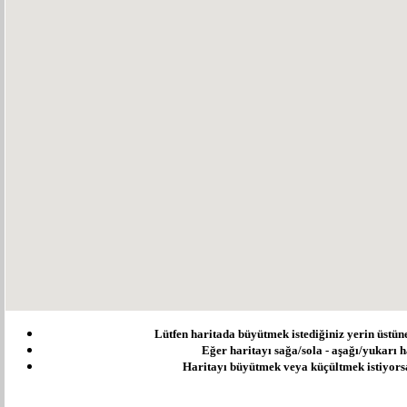
Lütfen haritada büyütmek istediğiniz yerin üstüne ç
Eğer haritayı sağa/sola - aşağı/yukarı ha
Haritayı büyütmek veya küçültmek istiyorsanı