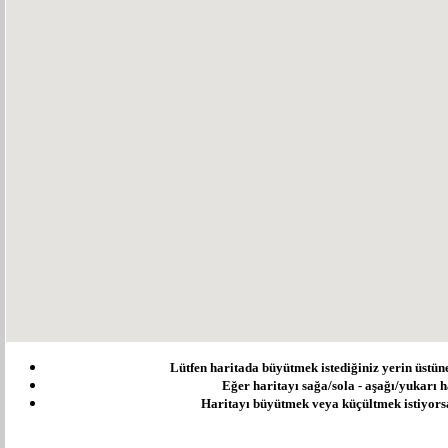
Lütfen haritada büyütmek istediğiniz yerin üstüne ç
Eğer haritayı sağa/sola - aşağı/yukarı ha
Haritayı büyütmek veya küçültmek istiyorsanı