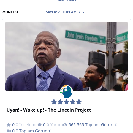
SIRALAMA
İLK SAYFA
ÖNCEKI
SAYFA: 7 - TOPLAM: 7
Uyan! - Wake up! - The Lincoln Project
0 İnceleme
0 Yorum
565 Toplam Görüntü
0 Toplam Görüntü