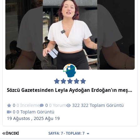
Sözcü Gazetesinden Leyla Aydoğan Erdoğan'ın meşhur çay-simit hesabını bugüne uygulamış
0 İnceleme
0 Yorum
322 Toplam Görüntü
0 Toplam Görüntü
19 Ağustos , 2025
Ağu 19
İLK SAYFA
ÖNCEKI
SAYFA: 7 - TOPLAM: 7