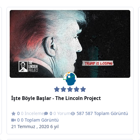
İşte Böyle Başlar - The Lincoln Project
0 İnceleme
0 Yorum
587 Toplam Görüntü
0 Toplam Görüntü
21 Temmuz , 2020
6 yıl