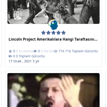
Lincoln Project Amerikalılara Hangi Taraftasınız Diye Sordu: Irkçılık mı Yoksa Amerika Tarafında mı?
0 İnceleme
0 Yorum
716 Toplam Görüntü
0 Toplam Görüntü
17 Ocak , 2021
5 yıl