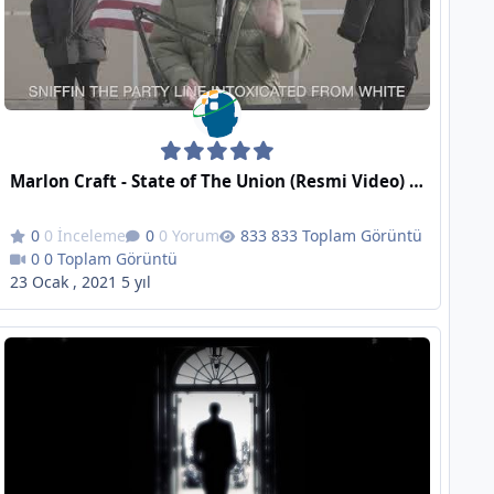
Marlon Craft - State of The Union (Resmi Video) Capitol isyanından önce beyazların üstünlüğü hakkındaki tüyler ürpertici uyarıyı görün - Armageddon
0 İnceleme
0 Yorum
833 Toplam Görüntü
0 Toplam Görüntü
23 Ocak , 2021
5 yıl