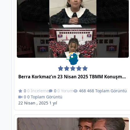
Berra Korkmaz'ın 23 Nisan 2025 TBMM Konuşması - 'egemenlik kayıtsız şartsız milletindir'
0 İnceleme
0 Yorum
468 Toplam Görüntü
0 Toplam Görüntü
22 Nisan , 2025
1 yıl