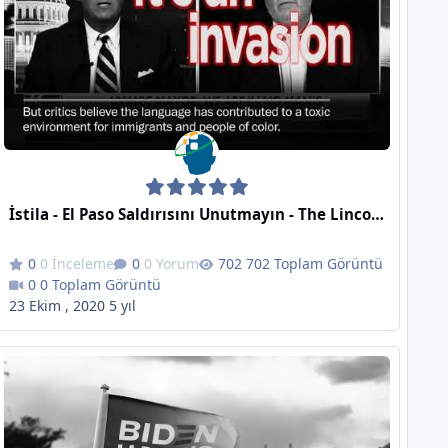
İstila - El Paso Saldırısını Unutmayın - The Lincoln Project
0 İnceleme
0 Yorum
702 Toplam Görüntü
0 Toplam Görüntü
23 Ekim , 2020
5 yıl