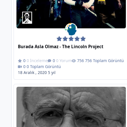
Burada Asla Olmaz - The Lincoln Project
0 İnceleme
0 Yorum
756 Toplam Görüntü
0 Toplam Görüntü
18 Aralık , 2020
5 yıl