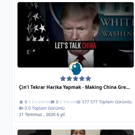
Çin'i Tekrar Harika Yapmak - Making China Great Again - The Lincoln Project
0 İnceleme
0 Yorum
577 Toplam Görüntü
0 Toplam Görüntü
21 Temmuz , 2020
6 yıl