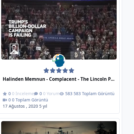
Halinden Memnun - Complacent - The Lincoln Project
0 İnceleme
0 Yorum
583 Toplam Görüntü
0 Toplam Görüntü
17 Ağustos , 2020
5 yıl