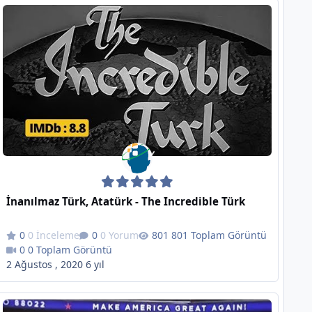
İnanılmaz Türk, Atatürk - The Incredible Türk
0 İnceleme
0 Yorum
801 Toplam Görüntü
0 Toplam Görüntü
2 Ağustos , 2020
6 yıl