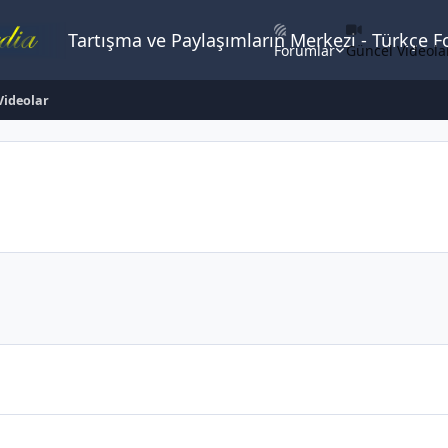
Tartışma ve Paylaşımların Merkezi - Türkçe 
Forumlar
Güncel Videola
 Videolar