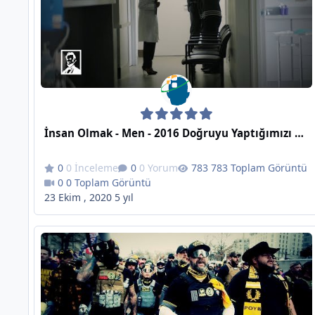
İnsan Olmak - Men - 2016 Doğruyu Yaptığımızı Sanıyordu - Sam Elliot - The Lincoln Project
0 İnceleme
0 Yorum
783 Toplam Görüntü
0 Toplam Görüntü
23 Ekim , 2020
5 yıl