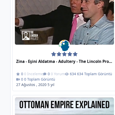
Zina - Eşini Aldatma - Adultery - The Lincoln Project
0 İnceleme
0 Yorum
634 Toplam Görüntü
0 Toplam Görüntü
27 Ağustos , 2020
5 yıl