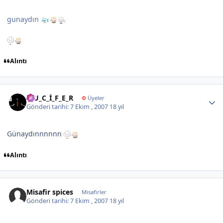
gunaydın
Alıntı
Author stats
L_U_C_İ_F_E_R
Φ
Üyeler
Gönderi tarihi:
7 Ekim , 2007
18 yıl
Günaydınnnnnn
Alıntı
Misafir spices
Misafirler
Gönderi tarihi:
7 Ekim , 2007
18 yıl