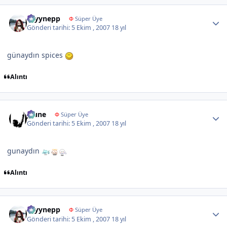
Author stats
zeyynepp
Φ
Süper Üye
Gönderi tarihi:
5 Ekim , 2007
18 yıl
günaydın spices
Alıntı
Author stats
jeune
Φ
Süper Üye
Gönderi tarihi:
5 Ekim , 2007
18 yıl
gunaydın
Alıntı
Author stats
zeyynepp
Φ
Süper Üye
Gönderi tarihi:
5 Ekim , 2007
18 yıl