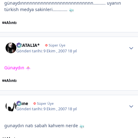
günaydınnnnnnnnnnnnnnnnnnnnnnnnnn.......... uyanın
türkish medya sakinleri............
Alıntı
Author stats
*NATALIA*
Φ
Süper Üye
Gönderi tarihi:
9 Ekim , 2007
18 yıl
Günaydın
Alıntı
Author stats
jeune
Φ
Süper Üye
Gönderi tarihi:
9 Ekim , 2007
18 yıl
gunaydın natı sabah kahvem nerde