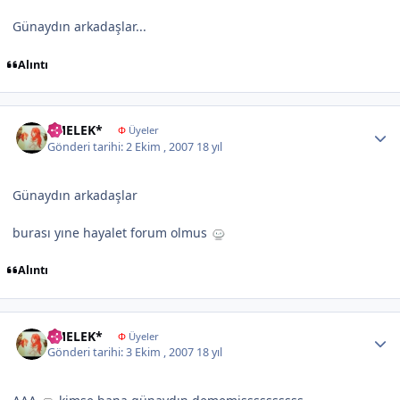
Günaydın arkadaşlar...
Alıntı
Author stats
*MELEK*
Φ
Üyeler
Gönderi tarihi:
2 Ekim , 2007
18 yıl
Günaydın arkadaşlar
burası yıne hayalet forum olmus
Alıntı
Author stats
*MELEK*
Φ
Üyeler
Gönderi tarihi:
3 Ekim , 2007
18 yıl