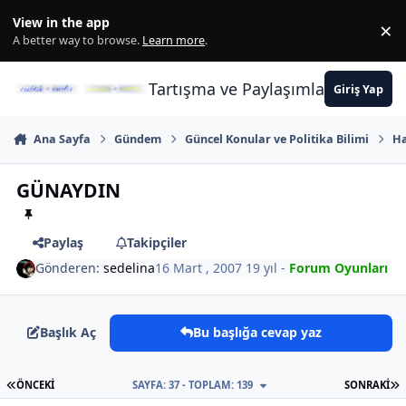
İçeriğe atla
View in the app
×
Di
A better way to browse.
Learn more
.
Tartışma ve Paylaşımların Merkez
Giriş Yap
Ana Sayfa
Gündem
Güncel Konular ve Politika Bilimi
Ha
GÜNAYDIN
Paylaş
Takipçiler
Gönderen:
sedelina
16 Mart , 2007
19 yıl
-
Forum Oyunları
Başlık Aç
Bu başlığa cevap yaz
İLK SAYFA
S
ÖNCEKI
SAYFA: 37 - TOPLAM: 139
SONRAKI