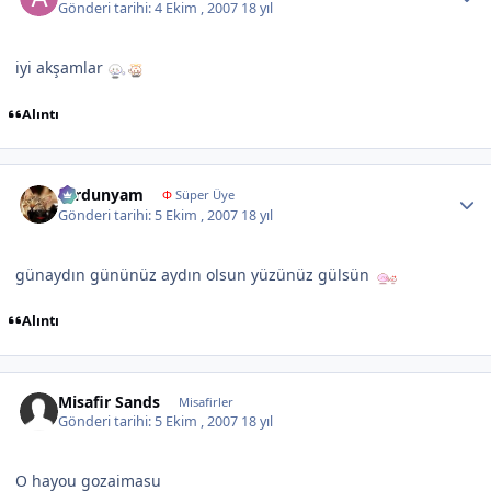
Gönderi tarihi:
4 Ekim , 2007
18 yıl
iyi akşamlar
Alıntı
Author stats
sardunyam
Φ
Süper Üye
Gönderi tarihi:
5 Ekim , 2007
18 yıl
günaydın gününüz aydın olsun yüzünüz gülsün
Alıntı
Misafir Sands
Misafirler
Gönderi tarihi:
5 Ekim , 2007
18 yıl
O hayou gozaimasu