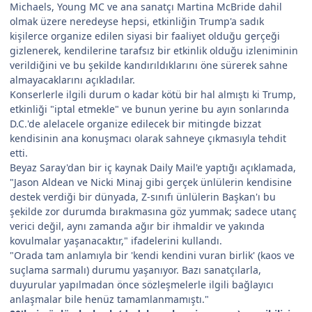
Michaels, Young MC ve ana sanatçı Martina McBride dahil
olmak üzere neredeyse hepsi, etkinliğin Trump'a sadık
kişilerce organize edilen siyasi bir faaliyet olduğu gerçeği
gizlenerek, kendilerine tarafsız bir etkinlik olduğu izleniminin
verildiğini ve bu şekilde kandırıldıklarını öne sürerek sahne
almayacaklarını açıkladılar.
Konserlerle ilgili durum o kadar kötü bir hal almıştı ki Trump,
etkinliği "iptal etmekle" ve bunun yerine bu ayın sonlarında
D.C.'de alelacele organize edilecek bir mitingde bizzat
kendisinin ana konuşmacı olarak sahneye çıkmasıyla tehdit
etti.
Beyaz Saray'dan bir iç kaynak Daily Mail'e yaptığı açıklamada,
"Jason Aldean ve Nicki Minaj gibi gerçek ünlülerin kendisine
destek verdiği bir dünyada, Z-sınıfı ünlülerin Başkan'ı bu
şekilde zor durumda bırakmasına göz yummak; sadece utanç
verici değil, aynı zamanda ağır bir ihmaldir ve yakında
kovulmalar yaşanacaktır," ifadelerini kullandı.
"Orada tam anlamıyla bir 'kendi kendini vuran birlik' (kaos ve
suçlama sarmalı) durumu yaşanıyor. Bazı sanatçılarla,
duyurular yapılmadan önce sözleşmelerle ilgili bağlayıcı
anlaşmalar bile henüz tamamlanmamıştı."