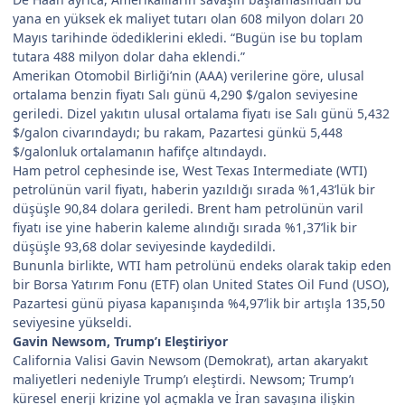
yana en yüksek ek maliyet tutarı olan 608 milyon doları 20
Mayıs tarihinde ödediklerini ekledi. “Bugün ise bu toplam
tutara 488 milyon dolar daha eklendi.”
Amerikan Otomobil Birliği’nin (AAA) verilerine göre, ulusal
ortalama benzin fiyatı Salı günü 4,290 $/galon seviyesine
geriledi. Dizel yakıtın ulusal ortalama fiyatı ise Salı günü 5,432
$/galon civarındaydı; bu rakam, Pazartesi günkü 5,448
$/galonluk ortalamanın hafifçe altındaydı.
Ham petrol cephesinde ise, West Texas Intermediate (WTI)
petrolünün varil fiyatı, haberin yazıldığı sırada %1,43’lük bir
düşüşle 90,84 dolara geriledi. Brent ham petrolünün varil
fiyatı ise yine haberin kaleme alındığı sırada %1,37’lik bir
düşüşle 93,68 dolar seviyesinde kaydedildi.
Bununla birlikte, WTI ham petrolünü endeks olarak takip eden
bir Borsa Yatırım Fonu (ETF) olan United States Oil Fund (USO),
Pazartesi günü piyasa kapanışında %4,97’lik bir artışla 135,50
seviyesine yükseldi.
Gavin Newsom, Trump’ı Eleştiriyor
California Valisi Gavin Newsom (Demokrat), artan akaryakıt
maliyetleri nedeniyle Trump’ı eleştirdi. Newsom; Trump’ı
küresel enerji krizine yol açmakla ve İran savaşına ilişkin