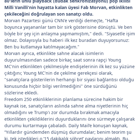
80'lerin ünlü playback (dudak senkronizasyonu) pop ikilisi
Milli Vanilli'nin hayatta kalan üyesi Fab Morvan, etkinlikten
çekileceğini doğrulayan son sanatçı oldu.
Morvan Pazartesi günü CNN'e verdiği demeçte, "Hafta
boyunca yaşananlar tam bir sirk gösterisine dönüştü. Ve ben
böyle bir şey için anlaşma yapmamıştım," dedi. "Siyasetle işim
olmaz. Dolayısıyla bu haberi ilk kez buradan duyuyorsunuz:
Ben bu kutlamaya katılmayacağım."
Morvan ayrıca, etkinlikte sahne alacak isimlerin
duyurulmasından sadece birkaç saat sonra rapçi Young
MC'nin etkinlikten çekilmesiyle endişelerinin ilk kez su yüzüne
çıktığını; Young MC'nin de çekilme gerekçesi olarak,
"sanatçılara gösterilerin herhangi bir siyasi bağlantısı olduğu
konusunda hiçbir bilgi verilmediğini" öne sürdüğünü
sözlerine ekledi.
Freedom 250 etkinliklerinin planlama sürecine hakim bir
kaynak ise, sanatçıların aslında sahne alma niyetlerinin hiç
olmadığını ve Trump'ı zor durumda bırakmak amacıyla
etkinlikten çekildiklerini duyurduklarını öne sürmeye çalışarak
durumu kurtarmaya çabaladı. Daily Mail’e konuşan kaynak,
“Yıllardır gündemden düşmüş durumdalar; benim teorim şu
ki,
tek
istedikleri o ‘15 dakikalık şöhret’ paylarını almaktı. Bu,