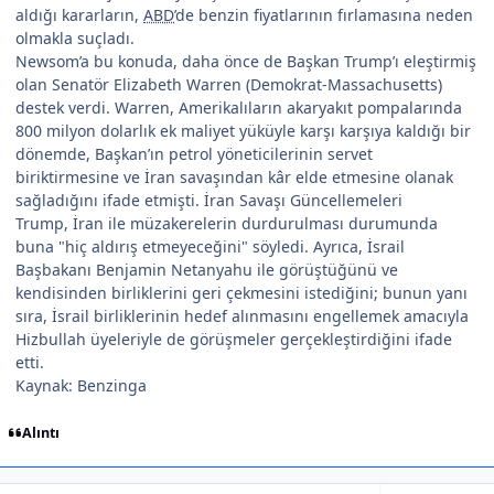
aldığı kararların,
ABD
’de benzin fiyatlarının fırlamasına neden
olmakla suçladı.
Newsom’a bu konuda, daha önce de Başkan Trump’ı eleştirmiş
olan Senatör Elizabeth Warren (Demokrat-Massachusetts)
destek verdi. Warren, Amerikalıların akaryakıt pompalarında
800 milyon dolarlık ek maliyet yüküyle karşı karşıya kaldığı bir
dönemde, Başkan’ın petrol yöneticilerinin servet
biriktirmesine ve İran savaşından kâr elde etmesine olanak
sağladığını ifade etmişti. İran Savaşı Güncellemeleri
Trump, İran ile müzakerelerin durdurulması durumunda
buna "hiç aldırış etmeyeceğini" söyledi. Ayrıca, İsrail
Başbakanı Benjamin Netanyahu ile görüştüğünü ve
kendisinden birliklerini geri çekmesini istediğini; bunun yanı
sıra, İsrail birliklerinin hedef alınmasını engellemek amacıyla
Hizbullah üyeleriyle de görüşmeler gerçekleştirdiğini ifade
etti.
Kaynak: Benzinga
Alıntı