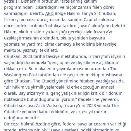
yetkilisi, Bishai'nin ordunun "ertelenmiş katılım
programından" çıkarıldığını ve hiçbir zaman fiilen görev
yapmadığını belirtti.
ABD
Bölge Hâkimi Tanya S. Chutkan,
Irizarry’nin ceza duruşmasında, sanığın Capitol saldırısı
öncesindeki sicilinin “oldukça takdire şayan” olduğunu belirtti.
Hâkim, okulun saldırıya karıştığı gerekçesiyle Irizarry’yi
uzaklaştırmasının ardından, okula yeniden başvuru
yapmasına yardımcı olmak amacıyla kendisine bir tavsiye
mektubu yazmayı teklif etti.
Chutkan, 2023 tarihli tavsiye mektubunda, Irizarry’nin isyanın
yaşandığı dönemdeki “gençliğine ve dış etkilere açıklığına”
dikkat çekti. Bu makalenin yayımlanmasının ardından The
Washington Post tarafından ele geçirilen mektup nüshasına
göre Chutkan, The Citadel yönetimine hitaben yazdığı yazıda,
“Bir hâkim ve yirmili yaşlardaki iki erkek çocuğun annesi
olarak, Bay Irizarry’nin, genç yetişkinler için kritik bir dönüm
noktasında bulunduğunu biliyorum,” ifadelerine yer verdi.
Citadel sözcüsü Zach Watson, Irizarry'nin 2023 yılında The
Citadel'e yeniden kabul edildiğini ve ertesi yıl mezun
olduğunu belirtti.
Bir ceza hükmü özetine göre, federal savcılar cezanın verildiği
sırada, Irizarry'nin Sivil Hava Devriyesi'ndeki hizmetinin ve