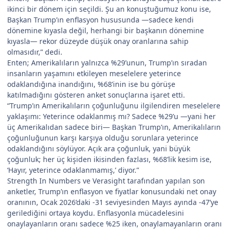
ikinci bir dönem için seçildi. Şu an konuştuğumuz konu ise,
Başkan Trump’ın enflasyon hususunda —sadece kendi
dönemine kıyasla değil, herhangi bir başkanın dönemine
kıyasla— rekor düzeyde düşük onay oranlarına sahip
olmasıdır,” dedi.
Enten; Amerikalıların yalnızca %29’unun, Trump’ın sıradan
insanların yaşamını etkileyen meselelere yeterince
odaklandığına inandığını, %68’inin ise bu görüşe
katılmadığını gösteren anket sonuçlarına işaret etti.
“Trump’ın Amerikalıların çoğunluğunu ilgilendiren meselelere
yaklaşımı: Yeterince odaklanmış mı? Sadece %29’u —yani her
üç Amerikalıdan sadece biri— Başkan Trump’ın, Amerikalıların
çoğunluğunun karşı karşıya olduğu sorunlara yeterince
odaklandığını söylüyor. Açık ara çoğunluk, yani büyük
çoğunluk; her üç kişiden ikisinden fazlası, %68’lik kesim ise,
‘Hayır, yeterince odaklanmamış,’ diyor.”
Strength In Numbers ve Verasight tarafından yapılan son
anketler, Trump’ın enflasyon ve fiyatlar konusundaki net onay
oranının, Ocak 2026’daki -31 seviyesinden Mayıs ayında -47’ye
gerilediğini ortaya koydu. Enflasyonla mücadelesini
onaylayanların oranı sadece %25 iken, onaylamayanların oranı