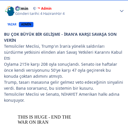
Author stats
Admin
™ Admin
Gönderi tarihi:
4 Haziran
Hzr 4
YAZAR
ADMIN
BU ÇOK BÜYÜK BİR GELİŞME - İRAN'A KARŞI SAVAŞA SON
VERİN
Temsilciler Meclisi, Trump'ın İran'a yönelik saldırıları
sürdürme yetkisini elinden alan Savaş Yetkileri Kararını Kabul
Etti
Oylama 215'e karşı 208 oyla sonuçlandı. Senato ise haftalar
önce kendi versiyonunu 50'ye karşı 47 oyla geçirerek bu
konuda çoktan adımını atmıştı.
Trump, tasarı masasına gelir gelmez veto edeceğinin sinyalini
verdi. Bana sorarsanız, bu sistemin bir kusuru.
Temsilciler Meclisi ve Senato, NİHAYET Amerikan halkı adına
konuşuyor.