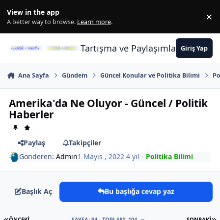
İçeriğe atla
View in the app
×
Di
A better way to browse.
Learn more
.
Tartışma ve Paylaşımların Merkez
Giriş Yap
Ana Sayfa
Gündem
Güncel Konular ve Politika Bilimi
Po
Amerika'da Ne Oluyor - Güncel / Politik
Haberler
Paylaş
Takipçiler
Gönderen:
Admin
1 Mayıs , 2022
4 yıl
-
Politika Bilimi
Başlık Aç
Bu başlığa cevap yaz
İLK SAYFA
S
ÖNCEKI
SAYFA: 94 - TOPLAM: 104
SONRAKI