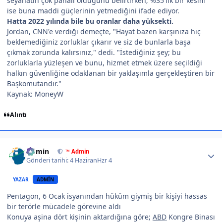
seyahatin çok pahalı olduğunu belirtirken; %35'lik bir kesim
ise buna maddi güçlerinin yetmediğini ifade ediyor.
Hatta 2022 yılında bile bu oranlar daha yüksekti.
Jordan, CNN'e verdiği demeçte, "Hayat bazen karşınıza hiç
beklemediğiniz zorluklar çıkarır ve siz de bunlarla başa
çıkmak zorunda kalırsınız," dedi. "İstediğiniz şey; bu
zorluklarla yüzleşen ve bunu, hizmet etmek üzere seçildiği
halkın güvenliğine odaklanan bir yaklaşımla gerçekleştiren bir
Başkomutandır."
Kaynak: MoneyW
Alıntı
Author stats
Admin
™ Admin
Gönderi tarihi:
4 Haziran
Hzr 4
YAZAR
ADMIN
Pentagon, 6 Ocak isyanından hüküm giymiş bir kişiyi hassas
bir terörle mücadele görevine aldı
Konuya aşina dört kişinin aktardığına göre;
ABD
Kongre Binası