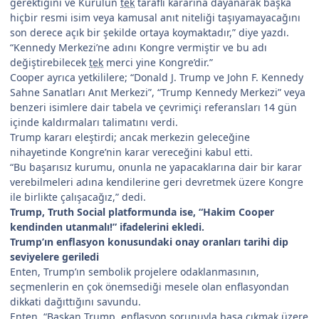
gerektiğini ve Kurulun
tek
taraflı kararına dayanarak başka
hiçbir resmi isim veya kamusal anıt niteliği taşıyamayacağını
son derece açık bir şekilde ortaya koymaktadır,” diye yazdı.
“Kennedy Merkezi’ne adını Kongre vermiştir ve bu adı
değiştirebilecek
tek
merci yine Kongre’dir.”
Cooper ayrıca yetkililere; “Donald J. Trump ve John F. Kennedy
Sahne Sanatları Anıt Merkezi”, “Trump Kennedy Merkezi” veya
benzeri isimlere dair tabela ve çevrimiçi referansları 14 gün
içinde kaldırmaları talimatını verdi.
Trump kararı eleştirdi; ancak merkezin geleceğine
nihayetinde Kongre’nin karar vereceğini kabul etti.
“Bu başarısız kurumu, onunla ne yapacaklarına dair bir karar
verebilmeleri adına kendilerine geri devretmek üzere Kongre
ile birlikte çalışacağız,” dedi.
Trump, Truth Social platformunda ise, “Hakim Cooper
kendinden utanmalı!” ifadelerini ekledi.
Trump’ın enflasyon konusundaki onay oranları tarihi dip
seviyelere geriledi
Enten, Trump’ın sembolik projelere odaklanmasının,
seçmenlerin en çok önemsediği mesele olan enflasyondan
dikkati dağıttığını savundu.
Enten, “Başkan Trump, enflasyon sorunuyla başa çıkmak üzere