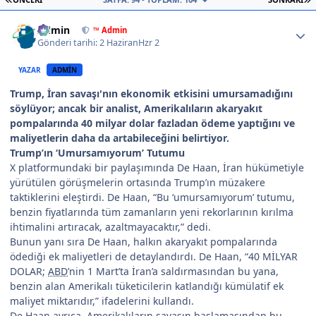
Author stats
Admin
™ Admin
Gönderi tarihi:
2 Haziran
Hzr 2
YAZAR
ADMIN
Trump, İran savaşı'nın ekonomik etkisini umursamadığını
söylüyor; ancak bir analist, Amerikalıların akaryakıt
pompalarında 40 milyar dolar fazladan ödeme yaptığını ve
maliyetlerin daha da artabileceğini belirtiyor.
Trump’ın ‘Umursamıyorum’ Tutumu
X platformundaki bir paylaşımında De Haan, İran hükümetiyle
yürütülen görüşmelerin ortasında Trump’ın müzakere
taktiklerini eleştirdi. De Haan, “Bu ‘umursamıyorum’ tutumu,
benzin fiyatlarında tüm zamanların yeni rekorlarının kırılma
ihtimalini artıracak, azaltmayacaktır,” dedi.
Bunun yanı sıra De Haan, halkın akaryakıt pompalarında
ödediği ek maliyetleri de detaylandırdı. De Haan, “40 MİLYAR
DOLAR;
ABD
’nin 1 Mart’ta İran’a saldırmasından bu yana,
benzin alan Amerikalı tüketicilerin katlandığı kümülatif ek
maliyet miktarıdır,” ifadelerini kullandı.
De Haan ayrıca, Amerikalıların savaşın başlamasından bu