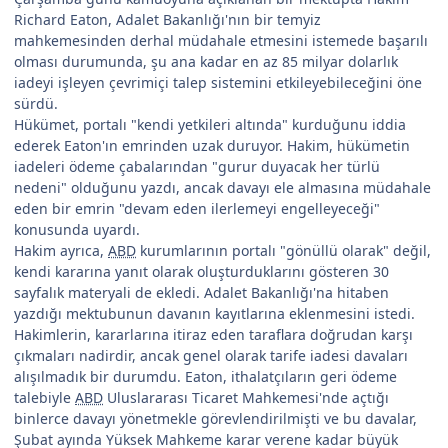
Richard Eaton, Adalet Bakanlığı'nın bir temyiz
mahkemesinden derhal müdahale etmesini istemede başarılı
olması durumunda, şu ana kadar en az 85 milyar dolarlık
iadeyi işleyen çevrimiçi talep sistemini etkileyebileceğini öne
sürdü.
Hükümet, portalı "kendi yetkileri altında" kurduğunu iddia
ederek Eaton'ın emrinden uzak duruyor. Hakim, hükümetin
iadeleri ödeme çabalarından "gurur duyacak her türlü
nedeni" olduğunu yazdı, ancak davayı ele almasına müdahale
eden bir emrin "devam eden ilerlemeyi engelleyeceği"
konusunda uyardı.
Hakim ayrıca,
ABD
kurumlarının portalı "gönüllü olarak" değil,
kendi kararına yanıt olarak oluşturduklarını gösteren 30
sayfalık materyali de ekledi. Adalet Bakanlığı'na hitaben
yazdığı mektubunun davanın kayıtlarına eklenmesini istedi.
Hakimlerin, kararlarına itiraz eden taraflara doğrudan karşı
çıkmaları nadirdir, ancak genel olarak tarife iadesi davaları
alışılmadık bir durumdu. Eaton, ithalatçıların geri ödeme
talebiyle
ABD
Uluslararası Ticaret Mahkemesi'nde açtığı
binlerce davayı yönetmekle görevlendirilmişti ve bu davalar,
Şubat ayında Yüksek Mahkeme karar verene kadar büyük