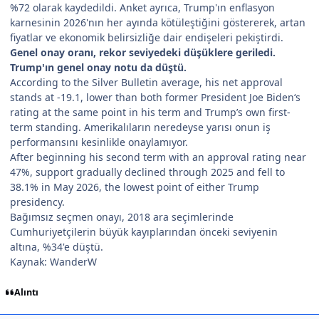
%72 olarak kaydedildi. Anket ayrıca, Trump'ın enflasyon
karnesinin 2026'nın her ayında kötüleştiğini göstererek, artan
fiyatlar ve ekonomik belirsizliğe dair endişeleri pekiştirdi.
Genel onay oranı, rekor seviyedeki düşüklere geriledi.
Trump'ın genel onay notu da düştü.
According to the Silver Bulletin average, his net approval
stands at -19.1, lower than both former President Joe Biden‘s
rating at the same point in his term and Trump’s own first-
term standing. Amerikalıların neredeyse yarısı onun iş
performansını kesinlikle onaylamıyor.
After beginning his second term with an approval rating near
47%, support gradually declined through 2025 and fell to
38.1% in May 2026, the lowest point of either Trump
presidency.
Bağımsız seçmen onayı, 2018 ara seçimlerinde
Cumhuriyetçilerin büyük kayıplarından önceki seviyenin
altına, %34'e düştü.
Kaynak: WanderW
Alıntı