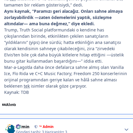
tamamen bir reklam gösterisiydi,” dedi.
Aynı kaynak, “Paramızı geri alacağız. Onları sahne almaya
zorlayabilirdik —zaten ödemelerini yaptık, sözleşme
altındalar— ama buna değmez,” diye ekledi.
Trump, Truth Social platformundaki o kendine has
çıkışlarından birinde, etkinlikten çekilen sanatçıların
“yıldıklarını” (yips) öne sürdü; hatta etkinliğin ana sanatçısı
olarak kendisinin sahneye çıkabileceğini, zira “zirvedeki
Elvis’ten bile çok daha büyük kitlelere hitap ettiğini —üstelik
bunu gitar kullanmadan başardığını—” iddia etti.
Mar-a-Lago’da daha önce defalarca sahne almış olan Vanilla
Ice, Flo Rida ve C+C Music Factory; Freedom 250 konserlerinin
orijinal programından geriye kalan ve hâlâ sahne alması
beklenen
tek
isimler olarak göze çarpıyor.
Kaynak: TDB
Alıntı
Author stats
Admin
™ Admin
Gönderi tarihi:
3 Haziran
Hzr 3