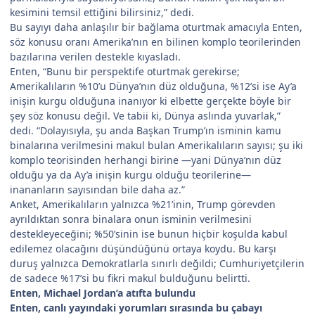
kesimini temsil ettiğini bilirsiniz,” dedi.
Bu sayıyı daha anlaşılır bir bağlama oturtmak amacıyla Enten,
söz konusu oranı Amerika’nın en bilinen komplo teorilerinden
bazılarına verilen destekle kıyasladı.
Enten, “Bunu bir perspektife oturtmak gerekirse;
Amerikalıların %10’u Dünya’nın düz olduğuna, %12’si ise Ay’a
inişin kurgu olduğuna inanıyor ki elbette gerçekte böyle bir
şey söz konusu değil. Ve tabii ki, Dünya aslında yuvarlak,”
dedi. “Dolayısıyla, şu anda Başkan Trump’ın isminin kamu
binalarına verilmesini makul bulan Amerikalıların sayısı; şu iki
komplo teorisinden herhangi birine —yani Dünya’nın düz
olduğu ya da Ay’a inişin kurgu olduğu teorilerine—
inananların sayısından bile daha az.”
Anket, Amerikalıların yalnızca %21’inin, Trump görevden
ayrıldıktan sonra binalara onun isminin verilmesini
destekleyeceğini; %50’sinin ise bunun hiçbir koşulda kabul
edilemez olacağını düşündüğünü ortaya koydu. Bu karşı
duruş yalnızca Demokratlarla sınırlı değildi; Cumhuriyetçilerin
de sadece %17’si bu fikri makul bulduğunu belirtti.
Enten, Michael Jordan’a atıfta bulundu
Enten, canlı yayındaki yorumları sırasında bu çabayı