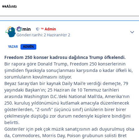
Alıntı
Author stats
Admin
™ Admin
Gönderi tarihi:
2 Haziran
Hzr 2
YAZAR
ADMIN
Freedom 250 konser kadrosu dağılınca Trump öfkelendi.
Bir rapora göre Donald Trump, Freedom 250 konserlerinin
şimdiden fiyaskoyla sonuçlanması karşısında o kadar öfkeli ki,
sorumluların kovulmasını istiyor.
Beyaz Saray'dan bir kaynak Daily Mail'e verdiği demeçte, 79
yaşındaki Başkan'ın; 25 Haziran ile 10 Temmuz tarihleri
arasında Washington D.C.'deki National Mall'da, Amerika'nın
250. kuruluş yıldönümünü kutlamak amacıyla düzenlenecek
gösterilerden, "Z-sınıfı" (üçüncü sınıf) ünlülerin birer birer
çekilmesiyle düştüğü zor durum nedeniyle küplere bindiğini
belirtti.
Gösteriler için pek çok müzik sanatçısının adı duyurulmuş olsa
da, Commodores, Morris Day, Poison grubunun solisti Bret