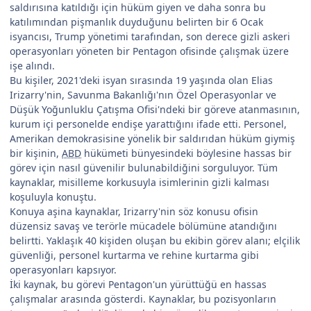
saldırısına katıldığı için hüküm giyen ve daha sonra bu
katılımından pişmanlık duyduğunu belirten bir 6 Ocak
isyancısı, Trump yönetimi tarafından, son derece gizli askeri
operasyonları yöneten bir Pentagon ofisinde çalışmak üzere
işe alındı.
Bu kişiler, 2021'deki isyan sırasında 19 yaşında olan Elias
Irizarry'nin, Savunma Bakanlığı'nın Özel Operasyonlar ve
Düşük Yoğunluklu Çatışma Ofisi'ndeki bir göreve atanmasının,
kurum içi personelde endişe yarattığını ifade etti. Personel,
Amerikan demokrasisine yönelik bir saldırıdan hüküm giymiş
bir kişinin,
ABD
hükümeti bünyesindeki böylesine hassas bir
görev için nasıl güvenilir bulunabildiğini sorguluyor. Tüm
kaynaklar, misilleme korkusuyla isimlerinin gizli kalması
koşuluyla konuştu.
Konuya aşina kaynaklar, Irizarry'nin söz konusu ofisin
düzensiz savaş ve terörle mücadele bölümüne atandığını
belirtti. Yaklaşık 40 kişiden oluşan bu ekibin görev alanı; elçilik
güvenliği, personel kurtarma ve rehine kurtarma gibi
operasyonları kapsıyor.
İki kaynak, bu görevi Pentagon'un yürüttüğü en hassas
çalışmalar arasında gösterdi. Kaynaklar, bu pozisyonların