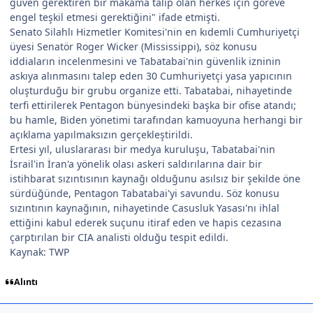
güven gerektiren bir makama talip olan herkes için göreve
engel teşkil etmesi gerektiğini" ifade etmişti.
Senato Silahlı Hizmetler Komitesi'nin en kıdemli Cumhuriyetçi
üyesi Senatör Roger Wicker (Mississippi), söz konusu
iddiaların incelenmesini ve Tabatabai'nin güvenlik izninin
askıya alınmasını talep eden 30 Cumhuriyetçi yasa yapıcının
oluşturduğu bir grubu organize etti. Tabatabai, nihayetinde
terfi ettirilerek Pentagon bünyesindeki başka bir ofise atandı;
bu hamle, Biden yönetimi tarafından kamuoyuna herhangi bir
açıklama yapılmaksızın gerçekleştirildi.
Ertesi yıl, uluslararası bir medya kuruluşu, Tabatabai'nin
İsrail'in İran'a yönelik olası askeri saldırılarına dair bir
istihbarat sızıntısının kaynağı olduğunu asılsız bir şekilde öne
sürdüğünde, Pentagon Tabatabai'yi savundu. Söz konusu
sızıntının kaynağının, nihayetinde Casusluk Yasası'nı ihlal
ettiğini kabul ederek suçunu itiraf eden ve hapis cezasına
çarptırılan bir CIA analisti olduğu tespit edildi.
Kaynak: TWP
Alıntı