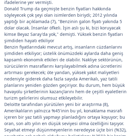
ifadelerine yer vermişti.
Donald Trump da geçmişte benzin fiyatları hakkında
söyleyecek çok şeyi olan isimlerden biriydi; 2012 yılında
yaptığı bir açıklamada (7), "Benzinin galon fiyatı yakında 5
dolar olacak. İnsanlar öfkeli. İşin aslı şu ki, bizi koruyacak
kimse Beyaz Saray'da yok," demişti. Yüksek benzin fiyatları
şimdiden hayatı etkiliyor
Benzin fiyatlarındaki mevcut artış, insanların cüzdanlarını
şimdiden etkiliyor; üstelik önümüzdeki aylarda daha geniş
kapsamlı ekonomik etkileri de olabilir. Nakliye sektörünün,
sürücülerin masraflarını karşılayabilmek adına ücretlerini
artırması gerekecek; öte yandan, yüksek yakıt maliyetleri
nedeniyle giderek daha fazla sayıda Amerikalı, yaz tatili
planlarını yeniden gözden geçiriyor. Bu durum, hem büyük
havayolu şirketlerinin kazançlarını hem de çeşitli eyaletlerin
turizm gelirlerini olumsuz etkileyebilir.
Deloitte tarafından yürütülen yeni bir araştırma (8),
Amerikalıların yalnızca %45'inin bu yıl, konaklama masrafı
içeren bir yaz tatili yapmayı planladığını ortaya koyuyor; bu
oran, son altı yılın en düşük seviyesi olma özelliğini taşıyor.
Seyahat etmeyi düşünmeyenlerin neredeyse üçte biri (%32),