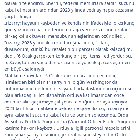
olarak nitelendirdi. Sherrill, federal memurlara saldırı suçunu
kabul etmesinin ardından 2023 yılında yedi ay hapis cezasına
çarptırılmıştı.
Irizarry; hayatını kaybeden ve kendisinin ifadesiyle "o korkunç
gün yüzünden partnerlerini toprağa vermek zorunda kalan"
birkaç kolluk kuvveti mensubunun eşlerinden özür diledi.
Irizarry, 2023 yılındaki ceza duruşmasında, "Utanç
duyuyorum; çünkü bu rezaletin bir parçası olarak kalacağım,"
dedi. "6 Ocak gerçekten korkunç bir şeyi temsil ediyordu; bu,
İç Savaş'tan bu yana demokrasimize yönelik gerçekleştirilen
en büyük saldırıydı."
Mahkeme kayıtları; 6 Ocak sanıkları arasında en genç
isimlerden biri olan Irizarry'nin, o gün Washington'da
bulunmasının nedeninin, seyahat arkadaşlarından üçüncüsü
olan arkadaşı Elliot Bishai'nin orduya katılmasından önce
onunla vakit geçirmeye çalışması olduğunu ortaya koyuyor.
2023 tarihli bir mahkeme belgesine göre Bishai, Irizarry ile
aynı kabahat suçunu kabul etti ve bunun sonucunda, Ordu
Astsubay Pilotluk Programı'na (Warrant Officer Flight Program)
katılma hakkını kaybetti. Orduyla ilgili personel meselelerini
konuşmak şartıyla isminin gizli kalmasını isteyen bir Ordu