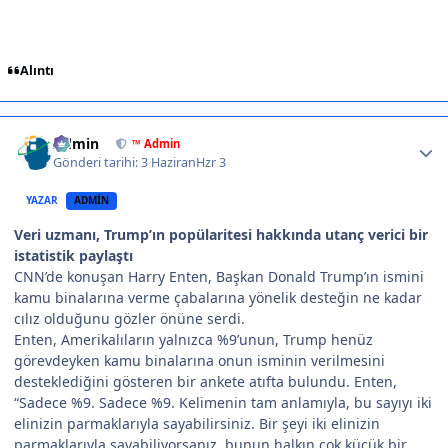
Alıntı
Author stats
Admin
™ Admin
Gönderi tarihi:
3 Haziran
Hzr 3
YAZAR
ADMIN
Veri uzmanı, Trump’ın popülaritesi hakkında utanç verici bir
istatistik paylaştı
CNN’de konuşan Harry Enten, Başkan Donald Trump’ın ismini
kamu binalarına verme çabalarına yönelik desteğin ne kadar
cılız olduğunu gözler önüne serdi.
Enten, Amerikalıların yalnızca %9’unun, Trump henüz
görevdeyken kamu binalarına onun isminin verilmesini
desteklediğini gösteren bir ankete atıfta bulundu. Enten,
“Sadece %9. Sadece %9. Kelimenin tam anlamıyla, bu sayıyı iki
elinizin parmaklarıyla sayabilirsiniz. Bir şeyi iki elinizin
parmaklarıyla sayabiliyorsanız, bunun halkın çok küçük bir