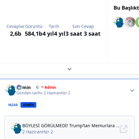
Bu Başlık
Cevaplar
Görüntü
Tarih
Son Cevap
2,6b
584,1b
4 yıl
4 yıl
3 saat
3 saat
Expand topic overview
Author stats
Admin
™ Admin
Gönderi tarihi:
2 Haziran
Hzr 2
YAZAR
ADMIN