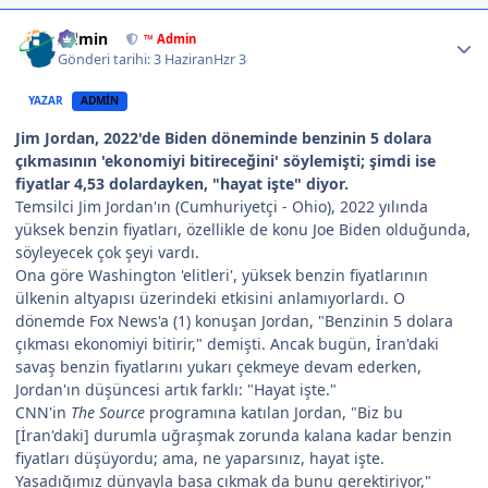
Author stats
Admin
™ Admin
Gönderi tarihi:
3 Haziran
Hzr 3
YAZAR
ADMIN
Jim Jordan, 2022'de Biden döneminde benzinin 5 dolara
çıkmasının 'ekonomiyi bitireceğini' söylemişti; şimdi ise
fiyatlar 4,53 dolardayken, "hayat işte" diyor.
Temsilci Jim Jordan'ın (Cumhuriyetçi - Ohio), 2022 yılında
yüksek benzin fiyatları, özellikle de konu Joe Biden olduğunda,
söyleyecek çok şeyi vardı.
Ona göre Washington 'elitleri', yüksek benzin fiyatlarının
ülkenin altyapısı üzerindeki etkisini anlamıyorlardı. O
dönemde Fox News'a (1) konuşan Jordan, "Benzinin 5 dolara
çıkması ekonomiyi bitirir," demişti. Ancak bugün, İran'daki
savaş benzin fiyatlarını yukarı çekmeye devam ederken,
Jordan'ın düşüncesi artık farklı: "Hayat işte."
CNN'in
The Source
programına katılan Jordan, "Biz bu
[İran'daki] durumla uğraşmak zorunda kalana kadar benzin
fiyatları düşüyordu; ama, ne yaparsınız, hayat işte.
Yaşadığımız dünyayla başa çıkmak da bunu gerektiriyor,"