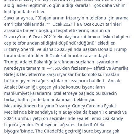
aldığı askeri eğitimin, o gün aldığı kararları "çok daha vahim"
kıldığını ifade ettiler.
Savcılar ayrıca, FBI ajanlarının Irizarry'nin telefonu için arama
emri çıkardıklarında, "1 Ocak 2021 ile 8 Ocak 2021 tarihleri
arasında bir veri boşluğu tespit ettiklerini; bunun da
Irizarry'nin, 6 Ocak 2021'deki olaylara katılımına ilişkin bilgileri
cep telefonundan sildiğini düşündürdüğünü" eklediler.
Irizarry, Sherrill ve Bishai; 2025 yılında Başkan Donald Trump
tarafından affedilen 6 Ocak katılımcıları arasındaydı.
Trump; Adalet Bakanlığı tarafından suçlanan isyancıların
neredeyse tamamını —1.500'den fazlasını— affetti ve Amerika
Birleşik Devletleri'ne karşı isyankar bir komplo kurmaktan
hüküm giyen en ağır suçluların cezalarını hafifletti. Ancak
Adalet Bakanlığı, geçen yıl söz konusu isyancıların
mahkumiyet kararlarını iptal etmeye başladı; bu sürecin
birkaç hafta içinde tamamlanması bekleniyor.
Mezuniyetinden bu yana Irizarry, Güney Carolina Eyalet
Meclisi'nde bir sandalye için aday olsa da başarılı olamadı ve
2024 Cumhuriyetçi ön seçimlerinde Eyalet Temsilcisi Randy
Ligon'a yenildi. Profesyonel ağ sitesi LinkedIn'deki
biyografisinde, The Citadel'de geçirdiği süre boyunca çok