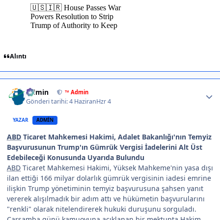
Alıntı
Author stats
Admin
™ Admin
Gönderi tarihi:
4 Haziran
Hzr 4
YAZAR
ADMIN
ABD
Ticaret Mahkemesi Hakimi, Adalet Bakanlığı'nın Temyiz
Başvurusunun Trump'ın Gümrük Vergisi İadelerini Alt Üst
Edebileceği Konusunda Uyarıda Bulundu
ABD
Ticaret Mahkemesi Hakimi, Yüksek Mahkeme'nin yasa dışı
ilan ettiği 166 milyar dolarlık gümrük vergisinin iadesi emrine
ilişkin Trump yönetiminin temyiz başvurusuna şahsen yanıt
vererek alışılmadık bir adım attı ve hükümetin başvurularını
"renkli" olarak nitelendirerek hukuki duruşunu sorguladı.
Çarşamba günü kamuoyuna açıklanan bir mektupta Hakim