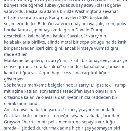
bünyesinde öğrenci subay (yedek subay adayı) olarak görev
yapıyordu. Başka iki adamla birlikte Washington'a seyahat
ettikten sonra Irizarry; Kongre üyeleri 2020 başkanlık
seçimlerinde Joe Biden'ın zaferini onaylamaya çalışırken, polis
barikatlarını aşıp binaya zorla giren Donald Trump
destekçileri kalabalığına katıldı. Savcılar, Irizarry'nin
kalabalıklarla birlikte, elinde metal bir sopa olduğu halde kırık
bir pencereden içeri girdiğini; ancak kimseye vurmadığını
ifade ettiler.
Mahkeme belgeleri, Irizarry'nin, "kısıtlı bir binaya veya araziye
izinsiz girme ve orada kalma" şeklindeki kabahat suçlamasını
kabul ettiğini ve 14 gün hapis cezasına çarptırıldığını
gösteriyor.
Söz konusu mahkeme belgelerinde Irizarry; Ellipse'teki Trump
mitingine katılan, sonrasında tesadüfen isyan olaylarının
ortasında kalan ve olaylara dahiliyetini hızla reddeden biri
olarak tanımlandı.
Ancak davasına bakan yargıç, Irizarry'yi aynı zamanda 6
Ocak'taki kritik anlarda —örneğin seyahat arkadaşlarından
Grayson Sherrill'in bir polis memuruna sopayla vurduğu
sırada— şiddeti durdurmak adına hiçbir şey yapmayan biri