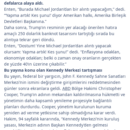
defalarca alaya aldı.
Enten, “Burada Michael Jordan’dan bir alıntı yapacağım,” dedi.
“‘Yapma artık! Kes şunu!’ diyor Amerikan halkı, Amerika Birleşik
Devletleri Başkanına.”
Daha sonra, Trump’ın resminin yer alacağı önerilen hatıra
amaçlı 250 dolarlık banknot tasarısını tartıştığı sırada bu
alıntıya tekrar geri döndü.
Enten, “Dostum! Yine Michael Jordan’dan alıntı yapacak
olursam: Yapma artık! Kes şunu!” dedi. “Enflasyona odaklan,
ekonomiye odaklan; belki o zaman onay oranların gerçekten
de yüzde 40’ın üzerine çıkabilir.”
Bu yayına konu olan Kennedy Merkezi tartışması
Bu yayın, federal bir yargıcın, John F. Kennedy Sahne Sanatları
Merkezi’nin ismini değiştirme girişimlerini reddetmesinden
günler sonra ekranlara geldi.
ABD
Bölge Hakimi Christopher
Cooper, Trump’ın adının mekandan kaldırılmasına hükmetti ve
yönetimin daha kapsamlı yenileme projesiyle bağlantılı
planları durdurdu. Cooper, yönetim kurulunun kuruma
yeniden ad verme yetkisine sahip olmadığına karar verdi.
Hakim, 94 sayfalık kararında, “Kennedy Merkezi’nin kuruluş
yasası, Merkezin adının Başkan Kennedy’den gelmesi