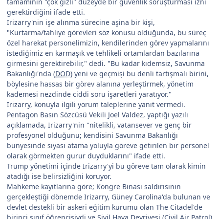
tamamının "çok gizli" düzeyde bir güvenlik soruşturması izni
gerektirdiğini ifade etti.
Irizarry'nin işe alınma sürecine aşina bir kişi,
"Kurtarma/tahliye görevleri söz konusu olduğunda, bu süreç
özel harekat personelimizin, kendilerinden görev yapmalarını
istediğimiz en karmaşık ve tehlikeli ortamlardan bazılarına
girmesini gerektirebilir," dedi. "Bu kadar kıdemsiz, Savunma
Bakanlığı'nda (
DOD
) yeni ve geçmişi bu denli tartışmalı birini,
böylesine hassas bir görev alanına yerleştirmek, yönetim
kademesi nezdinde ciddi soru işaretleri yaratıyor."
Irizarry, konuyla ilgili yorum taleplerine yanıt vermedi.
Pentagon Basın Sözcüsü Vekili Joel Valdez, yaptığı yazılı
açıklamada, Irizarry'nin "nitelikli, vatansever ve genç bir
profesyonel olduğunu; kendisini Savunma Bakanlığı
bünyesinde siyasi atama yoluyla göreve getirilen bir personel
olarak görmekten gurur duyduklarını" ifade etti.
Trump yönetimi içinde Irizarry'yi bu göreve tam olarak kimin
atadığı ise belirsizliğini koruyor.
Mahkeme kayıtlarına göre; Kongre Binası saldırısının
gerçekleştiği dönemde Irizarry, Güney Carolina'da bulunan ve
devlet destekli bir askeri eğitim kurumu olan The Citadel'de
birinci sınıf öğrencisiydi ve Sivil Hava Devriyesi (Civil Air Patrol)