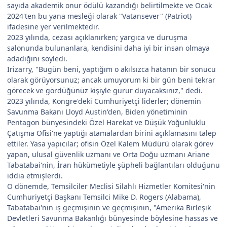
sayıda akademik onur ödülü kazandığı belirtilmekte ve Ocak
2024'ten bu yana mesleği olarak "Vatansever" (Patriot)
ifadesine yer verilmektedir.
2023 yılında, cezası açıklanırken; yargıca ve duruşma
salonunda bulunanlara, kendisini daha iyi bir insan olmaya
adadığını söyledi.
Irizarry, "Bugün beni, yaptığım o akılsızca hatanın bir sonucu
olarak görüyorsunuz; ancak umuyorum ki bir gün beni tekrar
görecek ve gördüğünüz kişiyle gurur duyacaksınız," dedi.
2023 yılında, Kongre'deki Cumhuriyetçi liderler; dönemin
Savunma Bakanı Lloyd Austin'den, Biden yönetiminin
Pentagon bünyesindeki Özel Harekat ve Düşük Yoğunluklu
Çatışma Ofisi'ne yaptığı atamalardan birini açıklamasını talep
ettiler. Yasa yapıcılar; ofisin Özel Kalem Müdürü olarak görev
yapan, ulusal güvenlik uzmanı ve Orta Doğu uzmanı Ariane
Tabatabai'nin, İran hükümetiyle şüpheli bağlantıları olduğunu
iddia etmişlerdi.
O dönemde, Temsilciler Meclisi Silahlı Hizmetler Komitesi'nin
Cumhuriyetçi Başkanı Temsilci Mike D. Rogers (Alabama),
Tabatabai'nin iş geçmişinin ve geçmişinin, "Amerika Birleşik
Devletleri Savunma Bakanlığı bünyesinde böylesine hassas ve