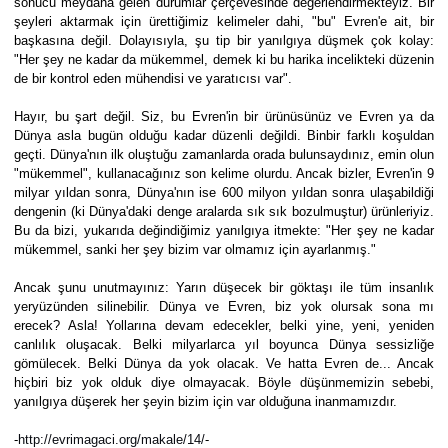
sonucu meydana gelen durumlar çerçevesinde değerlendirmekteyiz. Bir
şeyleri aktarmak için ürettiğimiz kelimeler dahi, "bu" Evren'e ait, bir
başkasına değil. Dolayısıyla, şu tip bir yanılgıya düşmek çok kolay:
"Her şey ne kadar da mükemmel, demek ki bu harika incelikteki düzenin
de bir kontrol eden mühendisi ve yaratıcısı var".
Hayır, bu şart değil. Siz, bu Evren'in bir ürünüsünüz ve Evren ya da
Dünya asla bugün olduğu kadar düzenli değildi. Binbir farklı koşuldan
geçti. Dünya'nın ilk oluştuğu zamanlarda orada bulunsaydınız, emin olun
"mükemmel", kullanacağınız son kelime olurdu. Ancak bizler, Evren'in 9
milyar yıldan sonra, Dünya'nın ise 600 milyon yıldan sonra ulaşabildiği
dengenin (ki Dünya'daki denge aralarda sık sık bozulmuştur) ürünleriyiz.
Bu da bizi, yukarıda değindiğimiz yanılgıya itmekte: "Her şey ne kadar
mükemmel, sanki her şey bizim var olmamız için ayarlanmış."
Ancak şunu unutmayınız: Yarın düşecek bir göktaşı ile tüm insanlık
yeryüzünden silinebilir. Dünya ve Evren, biz yok olursak sona mı
erecek? Asla! Yollarına devam edecekler, belki yine, yeni, yeniden
canlılık oluşacak. Belki milyarlarca yıl boyunca Dünya sessizliğe
gömülecek. Belki Dünya da yok olacak. Ve hatta Evren de... Ancak
hiçbiri biz yok olduk diye olmayacak. Böyle düşünmemizin sebebi,
yanılgıya düşerek her şeyin bizim için var olduğuna inanmamızdır.
-
http://evrimagaci.org/makale/14/
-