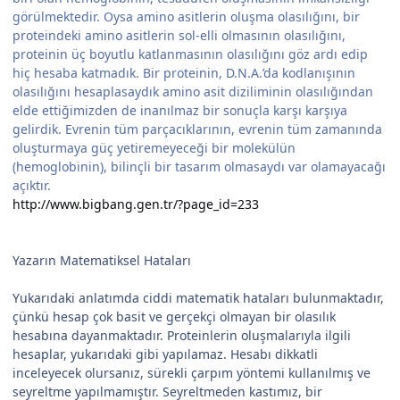
görülmektedir. Oysa amino asitlerin oluşma olasılığını, bir
proteindeki amino asitlerin sol-elli olmasının olasılığını,
proteinin üç boyutlu katlanmasının olasılığını göz ardı edip
hiç hesaba katmadık. Bir proteinin, D.N.A.’da kodlanışının
olasılığını hesaplasaydık amino asit diziliminin olasılığından
elde ettiğimizden de inanılmaz bir sonuçla karşı karşıya
gelirdik. Evrenin tüm parçacıklarının, evrenin tüm zamanında
oluşturmaya güç yetiremeyeceği bir molekülün
(hemoglobinin), bilinçli bir tasarım olmasaydı var olamayacağı
açıktır.
http://www.bigbang.gen.tr/?page_id=233
Yazarın Matematiksel Hataları
Yukarıdaki anlatımda ciddi matematik hataları bulunmaktadır,
çünkü hesap çok basit ve gerçekçi olmayan bir olasılık
hesabına dayanmaktadır. Proteinlerin oluşmalarıyla ilgili
hesaplar, yukarıdaki gibi yapılamaz. Hesabı dikkatli
inceleyecek olursanız, sürekli çarpım yöntemi kullanılmış ve
seyreltme yapılmamıştır. Seyreltmeden kastımız, bir