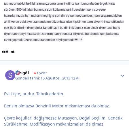
tutmuyor tabiki..belli bir zaman,,sonra tanrı incili hz isa ,,bununda ömrü çok kısa
sürüyor..500 yıl falan bununda son kullanma tarihi geçtikten sonra..veeee
huzurlarınızda hz.. muhammed..işte son din ve son peygamber...yani aralarındaki en
akıllı ve en zeki aynı zamanda en düzenbaz olan kişidir,,ve tanrı diyorki insanoğlundan
çok özür dilerim diyer dinler fakedir..asıl bu din ihtiyacınız olan dindir diyor,,asıl bunu
diyen tanrı deyil kitaplardır..sanırım,,tanrı bunuda biliyordu bu dininde son kullanma
tarihi geçmek üzere ama utancından söyleyemedi!!!!!!!!!!
Alıntı
Author stats
sarıgöl
Φ
Üyeler
Gönderi tarihi:
15 Ağustos , 2013
12 yıl
Evet işte, budur. Tebrik ederim.
Benzin olmazsa Benzinli Motor mekanizması da olmaz.
Çevre koşulları değişmezse Mutasyon, Doğal Seçilim, Genetik
Sürüklenme, Modifikasyon mekanizmaları da olmaz