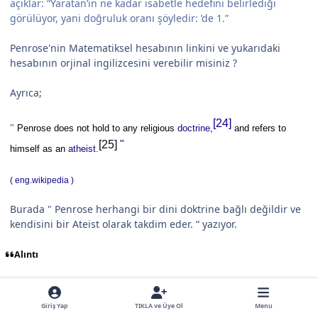
açıklar: “Yaratan’ın ne kadar isabetle hedefini belirlediği
görülüyor, yani doğruluk oranı şöyledir: ’de 1.”
Penrose'nin Matematiksel hesabının linkini ve yukarıdaki
hesabının orjinal ingilizcesini verebilir misiniz ?
Ayrıca;
[24]
"
Penrose does not hold to any religious
doctrine
,
and refers to
[25]
"
himself as an
atheist
.
( eng.wikipedia )
Burada " Penrose herhangi bir dini doktrine bağlı değildir ve
kendisini bir Ateist olarak takdim eder. “ yazıyor.
Alıntı
Author stats
sarıgöl
Φ
Üyeler
Giriş Yap
TIKLA ve Üye Ol
Menu