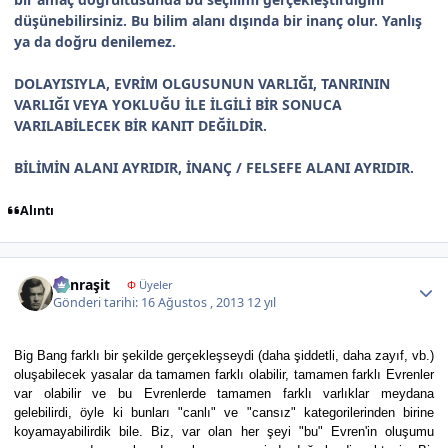
düşünebilirsiniz. Bu bilim alanı dışında bir inanç olur. Yanlış
ya da doğru denilemez.
DOLAYISIYLA, EVRİM OLGUSUNUN VARLIĞI, TANRININ
VARLIĞI VEYA YOKLUĞU İLE İLGİLİ BİR SONUCA
VARILABİLECEK BİR KANIT DEĞİLDİR.
BİLİMİN ALANI AYRIDIR, İNANÇ / FELSEFE ALANI AYRIDIR.
Alıntı
Author stats
Canraşit
Φ
Üyeler
Gönderi tarihi:
16 Ağustos , 2013
12 yıl
Big Bang farklı bir şekilde gerçekleşseydi (daha şiddetli, daha zayıf, vb.)
oluşabilecek yasalar da tamamen farklı olabilir, tamamen farklı Evrenler
var olabilir ve bu Evrenlerde tamamen farklı varlıklar meydana
gelebilirdi, öyle ki bunları "canlı" ve "cansız" kategorilerinden birine
koyamayabilirdik bile. Biz, var olan her şeyi "bu" Evren'in oluşumu