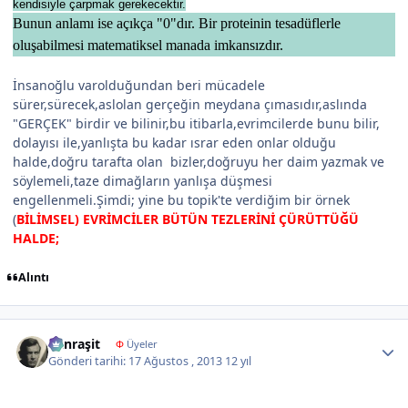
kendisiyle çarpmak gerekecektir.
Bunun anlamı ise açıkça "0"dır. Bir proteinin tesadüflerle
oluşabilmesi matematiksel manada imkansızdır.
İnsanoğlu varolduğundan beri mücadele
sürer,sürecek,aslolan gerçeğin meydana çımasıdır,aslında
"GERÇEK" birdir ve bilinir,bu itibarla,evrimcilerde bunu bilir,
dolayısı ile,yanlışta bu kadar ısrar eden onlar olduğu
halde,doğru tarafta olan bizler,doğruyu her daim yazmak ve
söylemeli,taze dimağların yanlışa düşmesi
engellenmeli.Şimdi; yine bu topik'te verdiğim bir örnek
(
BİLİMSEL) EVRİMCİLER BÜTÜN TEZLERİNİ ÇÜRÜTTÜĞÜ
HALDE;
Alıntı
Author stats
Canraşit
Φ
Üyeler
Gönderi tarihi:
17 Ağustos , 2013
12 yıl