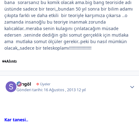
bana
sorarsanız bu komik olacak ama.big bang teoriside adı
üstünde sadece bir teori,,bundan 50 yıl sonra bir bilim adamı
çıkıpta farklı ve daha etkili bir teoriyle karşımıza çıkarsa
..o
zamanda insanoğlu bu teoriye inanmak zorunda
kalıcaklar..meraba senin kulagını çınlatacağım müsade
edersen
.seninde dediğin gibi somut gerçeklik için mutlaka
ama mutlaka somut ölçüler gerekir..peki bu nasıl mümkün
olacak,,sadece bir teleskoplamı!!!!!!!!!!!!!!!!!!
Alıntı
Author stats
sarıgöl
Φ
Üyeler
Gönderi tarihi:
16 Ağustos , 2013
12 yıl
Kar tanesi..