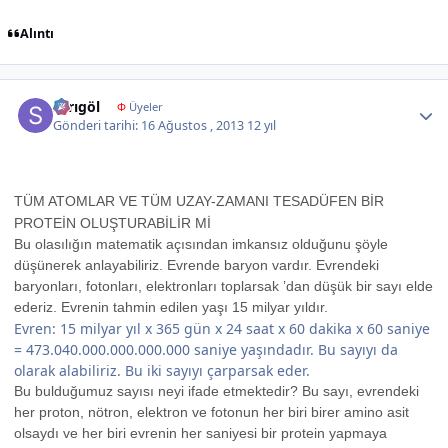
Alıntı
Author stats
sarıgöl
Φ
Üyeler
Gönderi tarihi:
16 Ağustos , 2013
12 yıl
TÜM ATOMLAR VE TÜM UZAY-ZAMANI TESADÜFEN BİR
PROTEİN OLUŞTURABİLİR Mİ
Bu olasılığın matematik açısından imkansız olduğunu şöyle
düşünerek anlayabiliriz. Evrende baryon vardır. Evrendeki
baryonları, fotonları, elektronları toplarsak ’dan düşük bir sayı elde
ederiz. Evrenin tahmin edilen yaşı 15 milyar yıldır.
Evren: 15 milyar yıl x 365 gün x 24 saat x 60 dakika x 60 saniye
= 473.040.000.000.000.000 saniye yaşındadır. Bu sayıyı da
olarak alabiliriz. Bu iki sayıyı çarparsak eder.
Bu bulduğumuz sayısı neyi ifade etmektedir? Bu sayı, evrendeki
her proton, nötron, elektron ve fotonun her biri birer amino asit
olsaydı ve her biri evrenin her saniyesi bir protein yapmaya