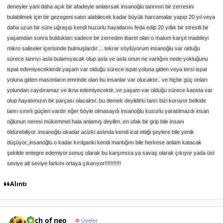
deneyler yani daha açık bir afadeyle anlatırsak insanoğlu tanrının bir zerresini
bulabilmek için bir gezegeni satın alabilecek kadar büyük harcamalar yapıp 20 yıl veya
daha uzun bir süre uğraşıp kendi huzurlu hayatlarını feda edip 20 yıllık bir strestli bir
yaşamdan sonra buldukları sadece bir zerreden ibaret olan o malum karşıt maddeyi
mikro saliseler içerisinde bulmuşlardır… tekrar söylüyorum insanoğlu var olduğu
sürece tanrıyı asla bulamıyacak olup asla ve asla onun ne varlığını nede yokluğunu
ispat edemiyeceklerdir.yaşam var olduğu sürece ispat yoluna giden veya tersi ispat
yoluna giden masonların emrinde olan bu insanlar var olucaktır.. ve hiçbir güç onları
yolundan caydıramaz ve ikna edemiyecektir..ve yaşam var olduğu sürece kaosta var
olup hayatımızın bir parçası olacaktır..bu demek deyildirki tanrı bizi koruyor belkide
tanrı sınırlı güçleri vardır eğer böyle olmasaydı insanoğlu kusurlu yaratılmazdı insan
oğlunun neresi mükemmel hala anlamış deyilim..en ufak bir grip bile insanı
öldürebiliyor..insanoğlu okadar acizki aslında kendi icat ettiği şeylere bile yenik
düşüyor,,insanoğlu o kadar kırılganki kendi mantığını bile herkese anlam katacak
şekilde entegre edemiyor.sonuç olarak bu karşımıza ya savaş olarak çıkıyor yada üst
seviye alt seviye farkını ortaya çıkarıyor!!!!!!!!!!!
Alıntı
Author stats
pach of neo
Φ
Üyeler