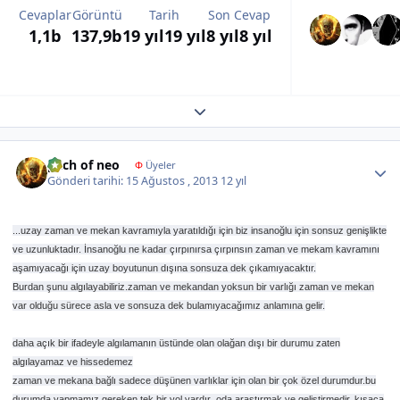
Cevaplar
Görüntü
Tarih
Son Cevap
1,1b
137,9b
19 yıl
19 yıl
8 yıl
8 yıl
Expand topic overview
Author stats
pach of neo
Φ
Üyeler
Gönderi tarihi:
15 Ağustos , 2013
12 yıl
...uzay zaman ve mekan kavramıyla yaratıldığı için biz insanoğlu için sonsuz genişlikte
ve uzunluktadır. İnsanoğlu ne kadar çırpınırsa çırpınsın zaman ve mekam kavramını
aşamıyacağı için uzay boyutunun dışına sonsuza dek çıkamıyacaktır.
Burdan şunu algılayabiliriz.zaman ve mekandan yoksun bir varlığı zaman ve mekan
var olduğu sürece asla ve sonsuza dek bulamıyacağımız anlamına gelir.
daha açık bir ifadeyle algılamanın üstünde olan olağan dışı bir durumu zaten
algılayamaz ve hissedemez
zaman ve mekana bağlı sadece düşünen varlıklar için olan bir çok özel durumdur.bu
durumda yapmamız gereken tek bir yol vardır .oda araştırmak ve geliştirmedir..kısaca