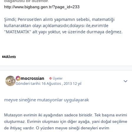
olağanüstü bir düzendir.
http://www.bigbang.gen.tr/?page_id=233
Şimdi; Penrose'den alıntı yapmamın sebebi, matematiği
kullanaraktan olayı açıklamasıdır,dolayısı ile,evrim'de
"MATEMATİK" alt yapı yoktur, ve üzerinde durmaya değmez.
Alıntı
Author stats
democrossian
Φ
Üyeler
Gönderi tarihi:
16 Ağustos , 2013
12 yıl
meyve sineğine mutasyonlar uygulayarak
Mutasyon evrimin iki ayağından sadece birisidir. Tek başına evrimi
oluşturmaz. Evrimin oluşması için diğer ayağa, yani doğal seçilime
de ihtiyaç vardır. O yüzden meyve sineği deneyleri evrim