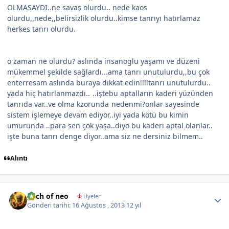
OLMASAYDI..ne savaş olurdu.. nede kaos
olurdu,,nede,,belirsizlik olurdu..kimse tanrıyı hatırlamaz
herkes tanrı olurdu.
o zaman ne olurdu? aslında insanoglu yaşamı ve düzeni
mükemmel şekilde sağlardı...ama tanrı unutulurdu,,bu çok
enterresam aslında buraya dikkat edin!!!!tanrı unutulurdu..
yada hiç hatırlanmazdı..
..iştebu aptalların kaderi yüzünden
tanrıda var..ve olma kzorunda
nedenmi?onlar sayesinde
sistem işlemeye devam ediyor..iyi yada kötü bu kimin
umurunda ..para sen çok yaşa..diyo bu kaderi aptal olanlar..
işte buna tanrı denge diyor..ama siz ne dersiniz bilmem..
Alıntı
Author stats
pach of neo
Φ
Üyeler
Gönderi tarihi:
16 Ağustos , 2013
12 yıl