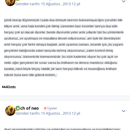
Gönderi tarihi:
15 Ağustos , 2013
12 yıl
şimdi oturup düşünmeyle l yada dua etmeyle tanrının bulunamayacığını çocukler bile
biliyor artık..ama hala kendini çok bilmiş zanneden bazı kesimler tanrıya dua edin
herşey çok iyi olacak diyorlar..bende diyorumki yeter artık yıllardır bizi bu yöntemlerle
uyuttunuz,,ve uyutmaya ve masallara devam ediyorsunuz..am öyle bir devirdeyizki
artık herşey çok farklı olmaya başladı..artık uyanma zamanı..insanlık için,,bu yaşamı
gerçekten tattığınızda zaten tanıyıda tartmış oluyorsunuz,,zaten kontrol etmiş
oluyorsunuz..istesenizde istemesenizde..bu sizin kaderiniz oluyor bu çok açık ve
nettir..eğer gerçekten bir sınav varsa bu imtihanın ne derece mantıksız olduğunu
ispatlar,,nasıl böyle birşey olabilir,,bir tanrı herşeyi bilicek ve insanoğlunu imtiham
edicek buna tanrı bile gülerdi eminim,,
Alıntı
Author stats
pach of neo
Φ
Üyeler
Gönderi tarihi:
15 Ağustos , 2013
12 yıl
diyer gezegenlerdeki yıldızları ve galaksileri ve samanyollarını ve karadelikleri tanrı