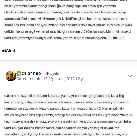
niçin? yaratmış olabilir?hangi insanlığa ve hangi topluma amaç için yaratmış
olabilir..şimdi sizlere soruyorum,,herşeyi çok iy ibilen insanlar asıl bu soruya cevap
veremiyeceğinide çok iyi biliyorum çok iyi bildiğim içinde bu soruyu soruyorum..evet
soruyu bir kez daha soruyorum:tanrı diyer galaksileri ve diyer paralel evrenleri ve kara
delikleri hangi amaç? ve hangi insanlık için yaratmıştır?eğer bu saydıklarım olmasaydı
tanrı bizi yaratmıyacakmıydı?hiç sanmıyorum..buyrun buradan yakın!!!!!!!!!!!
Alıntı
Author stats
pach of neo
Φ
Üyeler
Gönderi tarihi:
15 Ağustos , 2013
12 yıl
sanırım bu saydıklarımı tanrı kuranda yazmayı unutmuş.gerçekten çok fazla bilgi
kaybının yaşandığını düşünüyorum baksanıza .tanrı koskoca bir evren yaratmış.am
hernedense sadece bir kitap yazmaya karar vermiş.evet insanlığı kurtarmak için
olduğu söylenen bir kitap yazmış,,ama gerçekler çok farklı nasılmı? işte böyle:::tanrı ilk
haz musaya tevratı veriyor..ve diyorki insanlık için veriyorum,insanoğlunu kurtar..fakat
tanrı bakıyor belli bir zaman sonra şiddet dahada artıyor.yanıldığını anladıktan
sonra(tanrı yanılıyor çok enteresam)bu sefer zebur indiriliyor..hz davud.bu mayada