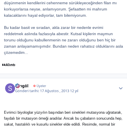
düşünmenin kendilerini cehenneme sürükleyeceğinden filan mı
korkuyorlarsa neyse, anlamıyorum. Şefaatten mi mahrum
kalacaklarını hayal ediyorlar, tam bilemiyorum.
Bu kadar basit ve sıradan, akla zarar bir nedenle evrimi
reddetmek aslında fazlasıyla abestir. Kutsal kişilerin maymun
torunu olduğunu kabullenmenin ne zararı olduğunu ben hiç bir
zaman anlayamamışımdır. Bundan neden rahatsız olduklarını asla
çözemedim...
Alıntı
Author stats
sarıgöl
Φ
Üyeler
Gönderi tarihi:
17 Ağustos , 2013
12 yıl
Evrimci biyologlar yüzyılın başından beri sinekleri mutasyona uğratarak,
faydalı bir mutasyon örneği aradılar. Ancak bu çabaların sonucunda hep,
sakat, hastalıklı ve kusurlu sinekler elde edildi. Resimde, normal bir