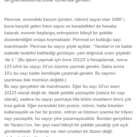
Penrose, evrendeki baryon (proton, nötron) sayısı olan 1080’ i,
buna karşılık gelen foton sayısı ve karadelikleri de hesaba
katarak, evrenin başlangıç entropisinin bilinçli bir şekilde
düzenlendiğini ortaya koymaktadır. Penrose’un bulduğu sayı
inanılmazdır. Penrose bu sayıyı şöyle açıklar: “Yaratan’ın ne kadar
isabetle hedefini belirlediği görülüyor, yani doğruluk oranı şöyledir:
’de 1.” (Bu işlemi yapmak için önce 10123’ ü hesaplamak, sonra
123 sıfırlı bu sayıyı 10’un üzerine yazmak gerekir. Daha sonra
10’u bu sayı kadar kendisiyle çarpmak gerekir. Bu sayının
yazılması bile mümkün değildir.)
Bu sayı gerçekten de inanılmazdır. Eğer bu sayı 10’un üzeri
10123 olarak değil de, klasik şekilde yazsaydık (üstsüz bir sayı
olarak), sadece bu sayıyı yazmaya bile bütün insanların ömrü çok
kısa gelirdi. Eğer evrendeki tüm proton, nötron, hatta fotonları
kullansaydık ve her bir proton, nötron ve fotonun üzerine bir trilyon
sayı yazsaydık, bu sayıyı yine yazamayacaktık. Bundan gerçekten
de Yaratıcı’nın, her şeyi nasıl bilinçli bir şekilde yarattığı çok açık
görülmektedir. Evrende var olan sıradan bir düzen değil,