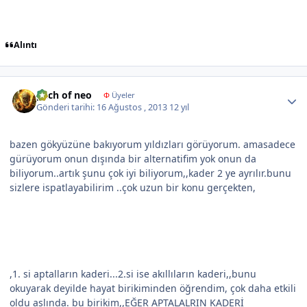
Alıntı
Author stats
pach of neo
Φ
Üyeler
Gönderi tarihi:
16 Ağustos , 2013
12 yıl
bazen gökyüzüne bakıyorum yıldızları görüyorum. amasadece
gürüyorum onun dışında bir alternatifim yok onun da
biliyorum..artık şunu çok iyi biliyorum,,kader 2 ye ayrılır.bunu
sizlere ispatlayabilirim ..çok uzun bir konu gerçekten,
,1. si aptalların kaderi...2.si ise akıllıların kaderi,,bunu
okuyarak deyilde hayat birikiminden öğrendim, çok daha etkili
oldu aslında. bu birikim,,EĞER APTALALRIN KADERİ