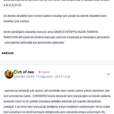
A.R.G.E.D.İ.R..
bu demek deyildirki tanrı evreni sadece insanlar için yarattı bu demek deyildirki tanrı
insanları çok seviyor
benim gördüğüm inananlar inanıyor ama SADECE KİTAPTA YAZAN TANRIYA
İNANIYORLAR.şöyle bir etrafına baksalar..tanrının o kadrada iyi olmadığını görücekler
..ama işlerine gelmediği için görmezden gelicekler
Alıntı
Author stats
pach of neo
Φ
Üyeler
Gönderi tarihi:
15 Ağustos , 2013
12 yıl
..tanrının iyi olmadığı çok açıktır..am kesinkille tanrı vardır yoktur yoktur diyemem..işte
asıl sorunda bu zaten.. CERNDEKİ büyük deneyde tanrı parçacığını ve büyük patlama
teorisinin nasıl ve ne şekilde meydana geldiğini anlamak için yapılan deneylerde
yaklaşık 1 ay önce tanrı parçacığı dediğimiz karşıt maddeye rastlanmıştır. Ve bu yolda
bize yaratılışın ne denli karmaşık olduğunuda aynı zamanda ortaya çıkarmıştır. Bu