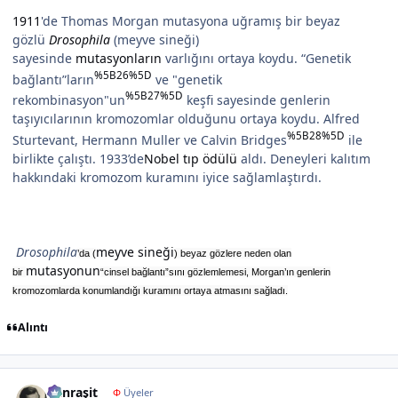
1911
'de Thomas Morgan mutasyona uğramış bir beyaz
gözlü
Drosophila
(meyve sineği)
sayesinde
mutasyonların
varlığını ortaya koydu. “Genetik
%5B26%5D
bağlantı”ların
ve "genetik
%5B27%5D
rekombinasyon"un
keşfi sayesinde genlerin
taşıyıcılarının kromozomlar olduğunu ortaya koydu. Alfred
%5B28%5D
Sturtevant, Hermann Muller ve Calvin Bridges
ile
birlikte çalıştı. 1933’de
Nobel tıp ödülü
aldı. Deneyleri kalıtım
hakkındaki kromozom kuramını iyice sağlamlaştırdı.
Drosophila
meyve sineği
’da (
) beyaz gözlere neden olan
mutasyonun
bir
“cinsel bağlantı”sını gözlemlemesi, Morgan’ın genlerin
kromozomlarda konumlandığı kuramını ortaya atmasını sağladı.
Alıntı
Author stats
Canraşit
Φ
Üyeler