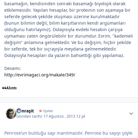
basamağın, kendisinden sonraki basamağı biyolojik olarak
etkilemesidir. Yapılan hesaplar, bir proteinin son aşamaya bir
seferde gelecek şekilde oluşması üzerine kurulmaktadır
(bunun bilimin değil, bilim karşıtlarının kendi argümanları
olduğunu hatırlayınız). Dolayısıyla evdeki hesabın çarşıya
uymaması zaten öngörülebilir bir durumdur. Evrim, "kademeli
değişim" anlamına gelmektedir. Ve bu değişim, hiçbir şekilde
bir seferde, tek bir sıçrayışla meydana gelmemektedir.
Dolayısıyla hesapları da yazarın bahsettiği gibi yapılamaz.
Devamı:
http://evrimagaci.org/makale/349/
Alıntı
Author stats
Canraşit
Φ
Üyeler
Gönderi tarihi:
17 Ağustos , 2013
12 yıl
Penrose’un bulduğu sayı inanılmazdır. Penrose bu sayıyı şöyle