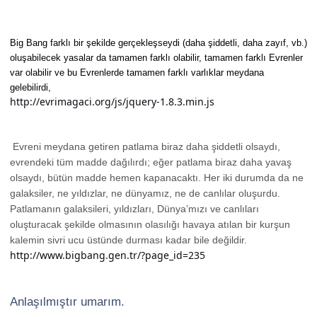
Big Bang farklı bir şekilde gerçekleşseydi (daha şiddetli, daha zayıf, vb.)
oluşabilecek yasalar da tamamen farklı olabilir, tamamen farklı Evrenler
var olabilir ve bu Evrenlerde tamamen farklı varlıklar meydana
gelebilirdi,
http://evrimagaci.org/js/jquery-1.8.3.min.js
Evreni meydana getiren patlama biraz daha şiddetli olsaydı,
evrendeki tüm madde dağılırdı; eğer patlama biraz daha yavaş
olsaydı, bütün madde hemen kapanacaktı. Her iki durumda da ne
galaksiler, ne yıldızlar, ne dünyamız, ne de canlılar oluşurdu.
Patlamanın galaksileri, yıldızları, Dünya’mızı ve canlıları
oluşturacak şekilde olmasının olasılığı havaya atılan bir kurşun
kalemin sivri ucu üstünde durması kadar bile değildir.
http://www.bigbang.gen.tr/?page_id=235
Anlaşılmıştır umarım.