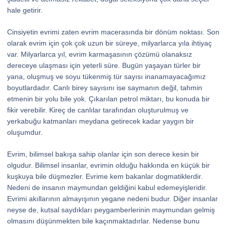
hale getirir.
Cinsiyetin evrimi zaten evrim macerasında bir dönüm noktası. Son
olarak evrim için çok çok uzun bir süreye, milyarlarca yıla ihtiyaç
var. Milyarlarca yıl, evrim karmaşasının çözümü olanaksız
dereceye ulaşması için yeterli süre. Bugün yaşayan türler bir
yana, oluşmuş ve soyu tükenmiş tür sayısı inanamayacağımız
boyutlardadır. Canlı birey sayısını ise saymanın değil, tahmin
etmenin bir yolu bile yok. Çıkarılan petrol miktarı, bu konuda bir
fikir verebilir. Kireç de canlılar tarafından oluşturulmuş ve
yerkabuğu katmanları meydana getirecek kadar yaygın bir
oluşumdur.
Evrim, bilimsel bakışa sahip olanlar için son derece kesin bir
olgudur. Bilimsel insanlar, evrimin olduğu hakkında en küçük bir
kuşkuya bile düşmezler. Evrime kem bakanlar dogmatiklerdir.
Nedeni de insanın maymundan geldiğini kabul edemeyişleridir.
Evrimi akıllarının almayışının yegane nedeni budur. Diğer insanlar
neyse de, kutsal saydıkları peygamberlerinin maymundan gelmiş
olmasını düşünmekten bile kaçınmaktadırlar. Nedense bunu