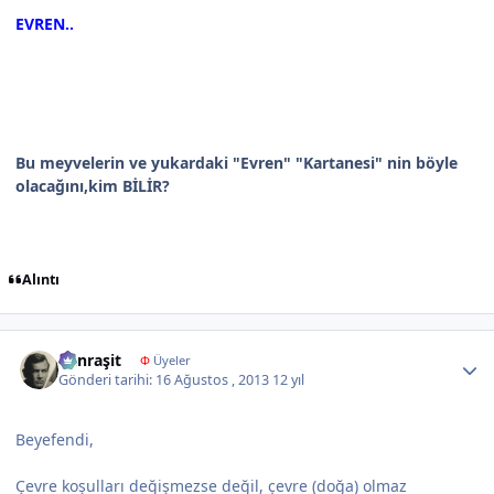
EVREN..
Bu meyvelerin ve yukardaki "Evren" "Kartanesi" nin böyle
olacağını,kim BİLİR?
Alıntı
Author stats
Canraşit
Φ
Üyeler
Gönderi tarihi:
16 Ağustos , 2013
12 yıl
Beyefendi,
Çevre koşulları değişmezse değil, çevre (doğa) olmaz