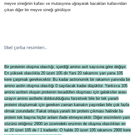
meyve sineğinin kafası ve mutasyona uğrayarak bacakları kafasından
çıkan diğer bir meyve sineği görülüyor.
İlkel çorba resimleri..
Bir proteinin oluşma olasılığı, içerdiği amino asit sayısına göre değişir.
En yüksek olasılıkla 20 üzeri 105 dir.Yani 20 rakamını yan yana 105
kere çarpmak gerekecektir. Bu kadar astronomik bir rakamın yanında bir
amino asitin oluşma olasılığı 0 sayılacak kadar düşüktür. Yanlızca 105
amino asitten oluşan proteinin tesadüfen oluşması için galaksiler arası
uzayın amino asitlerle doldurulduğunu farzetsek bile bir tek yararlı
proteini oluşturmak için gereken zaman kainatın yaşından bile çok fazla
olmak zorundadır. Fakat ortaya yararlı bir protein çıkması halinde bu
protein tek başına hiçbir anlam ifade etmeyecektir. Diğer enzimlerin yani
sözünü ettiğimiz 2900 ün üzerindeki enzimin de oluşma olasılıkları en
az 20 üzeri 105 de / 1 kadardır. O halde 20 üzeri 105 rakamını 2900 kere