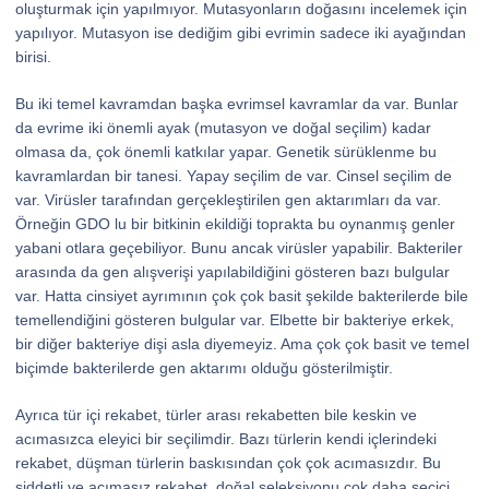
oluşturmak için yapılmıyor. Mutasyonların doğasını incelemek için
yapılıyor. Mutasyon ise dediğim gibi evrimin sadece iki ayağından
birisi.
Bu iki temel kavramdan başka evrimsel kavramlar da var. Bunlar
da evrime iki önemli ayak (mutasyon ve doğal seçilim) kadar
olmasa da, çok önemli katkılar yapar. Genetik sürüklenme bu
kavramlardan bir tanesi. Yapay seçilim de var. Cinsel seçilim de
var. Virüsler tarafından gerçekleştirilen gen aktarımları da var.
Örneğin GDO lu bir bitkinin ekildiği toprakta bu oynanmış genler
yabani otlara geçebiliyor. Bunu ancak virüsler yapabilir. Bakteriler
arasında da gen alışverişi yapılabildiğini gösteren bazı bulgular
var. Hatta cinsiyet ayrımının çok çok basit şekilde bakterilerde bile
temellendiğini gösteren bulgular var. Elbette bir bakteriye erkek,
bir diğer bakteriye dişi asla diyemeyiz. Ama çok çok basit ve temel
biçimde bakterilerde gen aktarımı olduğu gösterilmiştir.
Ayrıca tür içi rekabet, türler arası rekabetten bile keskin ve
acımasızca eleyici bir seçilimdir. Bazı türlerin kendi içlerindeki
rekabet, düşman türlerin baskısından çok çok acımasızdır. Bu
şiddetli ve acımasız rekabet, doğal seleksiyonu çok daha seçici