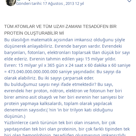
Gönderi tarihi:
17 Ağustos , 2013
12 yıl
TÜM ATOMLAR VE TÜM UZAY-ZAMANI TESADÜFEN BİR
PROTEİN OLUŞTURABİLİR Mİ
Bu olasılığın matematik açısından imkansız olduğunu şöyle
düşünerek anlayabiliriz. Evrende baryon vardır. Evrendeki
baryonları, fotonları, elektronları toplarsak ’dan düşük bir sayı
elde ederiz. Evrenin tahmin edilen yaşı 15 milyar yıldır.
Evren: 15 milyar yıl x 365 gün x 24 saat x 60 dakika x 60 saniye
= 473.040.000.000.000.000 saniye yaşındadır. Bu sayıyı da
olarak alabiliriz. Bu iki sayıyı çarparsak eder.
Bu bulduğumuz sayısı neyi ifade etmektedir? Bu sayı,
evrendeki her proton, nötron, elektron ve fotonun her biri
birer amino asit olsaydı ve her biri evrenin her saniyesi bir
protein yapmaya kalksalardı, toplam olarak yapılacak
denemenin sayısıdır.( ’nin ’in bir trilyon katı olduğunu
düşünün.)
Yüzbinlerce canlı türünün tek biri olan insanın, bir çok
yapıtaşından tek biri olan proteinin, bir çok farklı tipinden tek
biri olan hemoglobinin, tesadüfen oluşmasının imkansızlığı