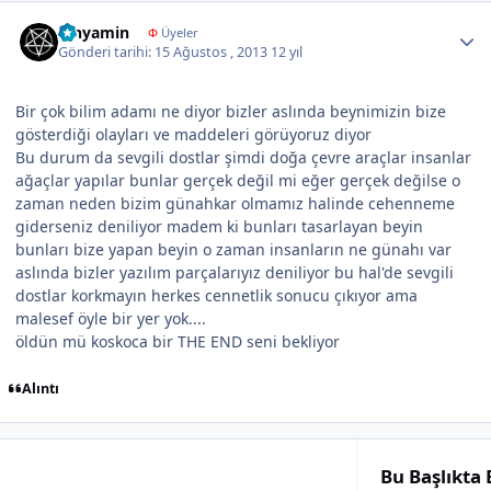
Author stats
binyamin
Φ
Üyeler
Gönderi tarihi:
15 Ağustos , 2013
12 yıl
Bir çok bilim adamı ne diyor bizler aslında beynimizin bize
gösterdiği olayları ve maddeleri görüyoruz diyor
Bu durum da sevgili dostlar şimdi doğa çevre araçlar insanlar
ağaçlar yapılar bunlar gerçek değil mi eğer gerçek değilse o
zaman neden bizim günahkar olmamız halinde cehenneme
giderseniz deniliyor madem ki bunları tasarlayan beyin
bunları bize yapan beyin o zaman insanların ne günahı var
aslında bizler yazılım parçalarıyız deniliyor bu hal'de sevgili
dostlar korkmayın herkes cennetlik sonucu çıkıyor ama
malesef öyle bir yer yok....
öldün mü koskoca bir THE END seni bekliyor
Alıntı
Bu Başlıkta