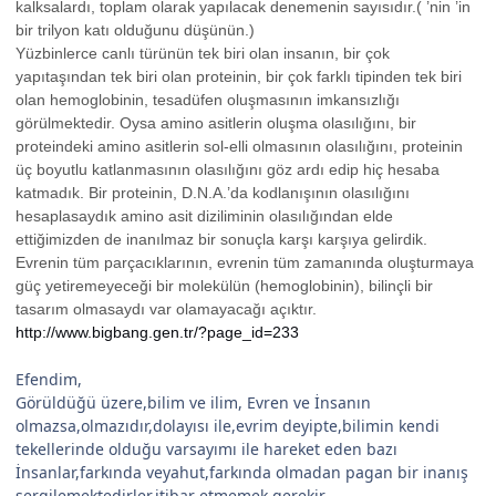
kalksalardı, toplam olarak yapılacak denemenin sayısıdır.( ’nin ’in
bir trilyon katı olduğunu düşünün.)
Yüzbinlerce canlı türünün tek biri olan insanın, bir çok
yapıtaşından tek biri olan proteinin, bir çok farklı tipinden tek biri
olan hemoglobinin, tesadüfen oluşmasının imkansızlığı
görülmektedir. Oysa amino asitlerin oluşma olasılığını, bir
proteindeki amino asitlerin sol-elli olmasının olasılığını, proteinin
üç boyutlu katlanmasının olasılığını göz ardı edip hiç hesaba
katmadık. Bir proteinin, D.N.A.’da kodlanışının olasılığını
hesaplasaydık amino asit diziliminin olasılığından elde
ettiğimizden de inanılmaz bir sonuçla karşı karşıya gelirdik.
Evrenin tüm parçacıklarının, evrenin tüm zamanında oluşturmaya
güç yetiremeyeceği bir molekülün (hemoglobinin), bilinçli bir
tasarım olmasaydı var olamayacağı açıktır.
http://www.bigbang.gen.tr/?page_id=233
Efendim,
Görüldüğü üzere,bilim ve ilim, Evren ve İnsanın
olmazsa,olmazıdır,dolayısı ile,evrim deyipte,bilimin kendi
tekellerinde olduğu varsayımı ile hareket eden bazı
İnsanlar,farkında veyahut,farkında olmadan pagan bir inanış
sergilemektedirler,itibar etmemek gerekir..