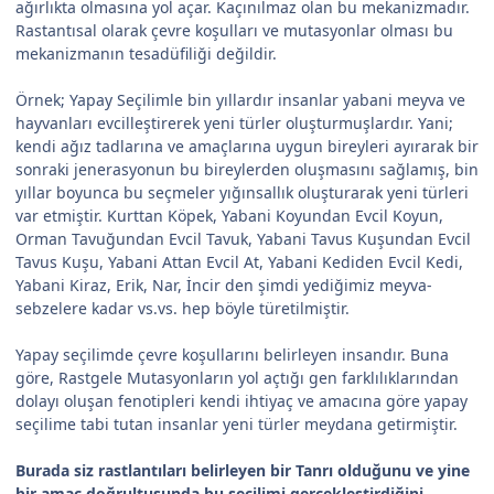
ağırlıkta olmasına yol açar. Kaçınılmaz olan bu mekanizmadır.
Rastantısal olarak çevre koşulları ve mutasyonlar olması bu
mekanizmanın tesadüfiliği değildir.
Örnek; Yapay Seçilimle bin yıllardır insanlar yabani meyva ve
hayvanları evcilleştirerek yeni türler oluşturmuşlardır. Yani;
kendi ağız tadlarına ve amaçlarına uygun bireyleri ayırarak bir
sonraki jenerasyonun bu bireylerden oluşmasını sağlamış, bin
yıllar boyunca bu seçmeler yığınsallık oluşturarak yeni türleri
var etmiştir. Kurttan Köpek, Yabani Koyundan Evcil Koyun,
Orman Tavuğundan Evcil Tavuk, Yabani Tavus Kuşundan Evcil
Tavus Kuşu, Yabani Attan Evcil At, Yabani Kediden Evcil Kedi,
Yabani Kiraz, Erik, Nar, İncir den şimdi yediğimiz meyva-
sebzelere kadar vs.vs. hep böyle türetilmiştir.
Yapay seçilimde çevre koşullarını belirleyen insandır. Buna
göre, Rastgele Mutasyonların yol açtığı gen farklılıklarından
dolayı oluşan fenotipleri kendi ihtiyaç ve amacına göre yapay
seçilime tabi tutan insanlar yeni türler meydana getirmiştir.
Burada siz rastlantıları belirleyen bir Tanrı olduğunu ve yine
bir amaç doğrultusunda bu seçilimi gerçekleştirdiğini