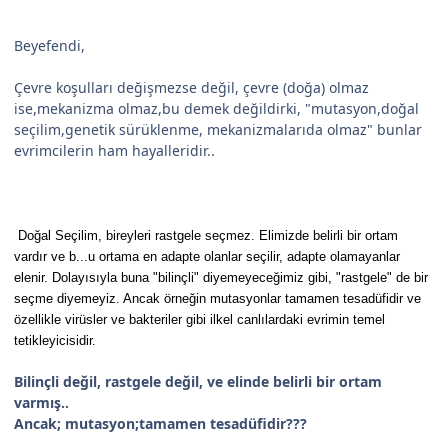
Beyefendi,
Çevre koşulları değişmezse değil, çevre (doğa) olmaz
ise,mekanizma olmaz,bu demek değildirki, "mutasyon,doğal
seçilim,genetik sürüklenme, mekanizmalarıda olmaz" bunlar
evrimcilerin ham hayalleridir..
Doğal Seçilim, bireyleri rastgele seçmez. Elimizde belirli bir ortam
vardır ve b...u ortama en adapte olanlar seçilir, adapte olamayanlar
elenir. Dolayısıyla buna "bilinçli" diyemeyeceğimiz gibi, "rastgele" de bir
seçme diyemeyiz. Ancak örneğin mutasyonlar tamamen tesadüfidir ve
özellikle virüsler ve bakteriler gibi ilkel canlılardaki evrimin temel
tetikleyicisidir.
Bilinçli değil, rastgele değil, ve elinde belirli bir ortam
varmış..
Ancak; mutasyon;tamamen tesadüfidir???