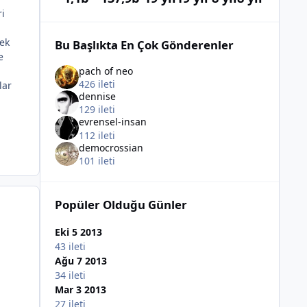
ri
çek
Bu Başlıkta En Çok Gönderenler
e
pach of neo
426 ileti
lar
dennise
129 ileti
evrensel-insan
112 ileti
democrossian
101 ileti
Popüler Olduğu Günler
Eki 5 2013
43 ileti
Ağu 7 2013
34 ileti
Mar 3 2013
27 ileti