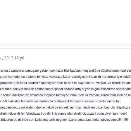
s , 2013
12 yıl
kuranda yazmayı unutmuş.gerçekten çok fazla bilgi kaybının yaşandığını düşünüyorum baksa
ış.am hernedense sadece bir kitap yazmaya karar vermiş.evet insanlığı kurtarmak için olduğ
rçekler çok farklı nasılmı? işte böyle:::tanrı ilk haz musaya tevratı veriyor..ve diyorki insanlı
kat tanrı bakıyor belli bir zaman sonra şiddet dahada artıyor.yanıldığını anladıktan sonra(tanr
zebur indiriliyor..hz davud.bu mayada tutmuyor tabiki..belli bir zaman,,sonra tanrı incili hz is
..500 yıl falan bununda son kullanma tarihi geçtikten sonra..veeee huzurlarınızda hz..
eygamber...yani aralarındaki en akıllı ve en zeki aynı zamanda en düzenbaz olan kişidir,,ve 
erim diyer dinler fakedir..asıl bu din ihtiyacınız olan dindir diyor,,asıl bunu diyen tanrı deyil
da biliyordu bu dininde son kullanma tarihi geçmek üzere ama utancından söyleyemedi!!!!!!!!!!