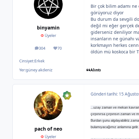
Bir çok bilim adamı ne 
görüyoruz diyor
Bu durum da sevgili do
değil mi eğer gerçek 
binyamin
giderseniz deniliyor m
Φ
Üyeler
insanların ne günahı var
korkmayın herkes cennet
304
70
ileti
İtibar
öldün mü koskoca bir 
Cinsiyet:
Erkek
Alıntı
Yer:
güney akdeniz
Gönderi tarihi:
15 Ağusto
...uzay zaman ve mekan kavramıyl
çırpınırsa çırpınsın zaman ve 
Burdan şunu algılayabiliriz.za
bulamıyacağımız anlamına gelir.
pach of neo
Φ
Üyeler