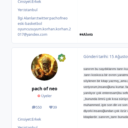
Cinsiyet:
Erkek
Yer:
istanbul
İlgi Alanları:
twitter:pachofneo
eski basketbol
oyuncusuyum.korhan.korhan.2
Alıntı
017@yandex.com
Gönderi tarihi:
15 Ağusto
sanırım bu saydıklarımı tanrı 
.tanrı koskoca bir evren yaratm
söylenen bir kitap yazmış,,ama ge
veriyorum,insanoğlunu kurtar..fa
pach of neo
yanılıyor çok enteresam)bu sefer 
Φ
Üyeler
,,bununda ömrü çok kısa sürüyor
muhammed..işte son din ve son p
550
39
ileti
İtibar
diyorki insanoğlundan çok özür dil
kitaplardır..sanırım,,tanrı bunu
Cinsiyet:
Erkek
Yer:
istanbul