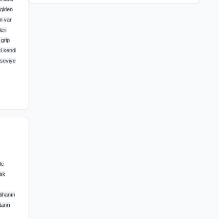
 giden
m var
eri
 grip
ki kendi
 seviye
le
tık
tihanın
tanrı