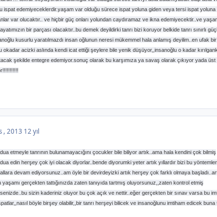
u ispat edemiyeceklerdir.yaşam var olduğu sürece ispat yoluna giden veya tersi ispat yoluna
nlar var olucaktır.. ve hiçbir güç onları yolundan caydıramaz ve ikna edemiyecektir..ve yaşa
atımızın bir parçası olacaktır..bu demek deyildirki tanrı bizi koruyor belkide tanrı sınırlı güçl
anoğlu kusurlu yaratılmazdı insan oğlunun neresi mükemmel hala anlamış deyilim..en ufak bir
lu okadar acizki aslında kendi icat ettiği şeylere bile yenik düşüyor,,insanoğlu o kadar kırılgan
tacak şekilde entegre edemiyor.sonuç olarak bu karşımıza ya savaş olarak çıkıyor yada üst
!!!!!!!!!!
s , 2013
12 yıl
ua etmeyle tanrının bulunamayacığını çocukler bile biliyor artık..ama hala kendini çok bilmiş
ua edin herşey çok iyi olacak diyorlar..bende diyorumki yeter artık yıllardır bizi bu yöntemler
lara devam ediyorsunuz..am öyle bir devirdeyizki artık herşey çok farklı olmaya başladı..ar
u yaşamı gerçekten tattığınızda zaten tanıyıda tartmış oluyorsunuz,,zaten kontrol etmiş
enizde..bu sizin kaderiniz oluyor bu çok açık ve nettir..eğer gerçekten bir sınav varsa bu im
tlar,,nasıl böyle birşey olabilir,,bir tanrı herşeyi bilicek ve insanoğlunu imtiham edicek buna 