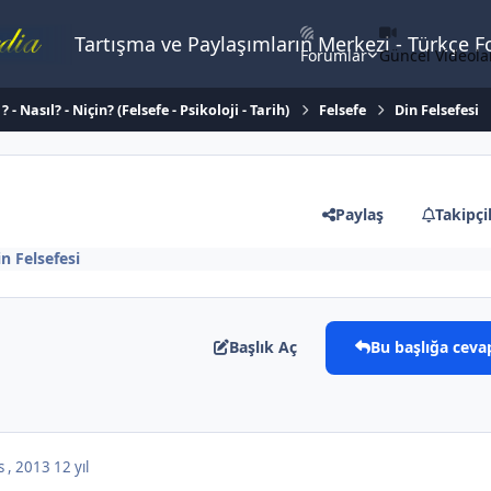
Tartışma ve Paylaşımların Merkezi - Türkçe 
Forumlar
Güncel Videola
 - Nasıl? - Niçin? (Felsefe - Psikoloji - Tarih)
Felsefe
Din Felsefesi
Paylaş
Takipçi
in Felsefesi
Başlık Aç
Bu başlığa ceva
s , 2013
12 yıl