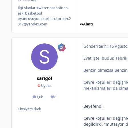
İlgi Alanları:
twitter:pachofneo
eski basketbol
oyuncusuyum.korhan.korhan.2
Alıntı
017@yandex.com
Gönderi tarihi:
15 Ağusto
Evet işte, budur. Tebri
Benzin olmazsa Benzin
sarıgöl
Çevre koşulları değişm
Φ
Üyeler
mekanizmaları da olm
1,6b
8
ileti
İtibar
Beyefendi,
Cinsiyet:
Erkek
Çevre koşulları değişm
değildirki, "mutasyon,