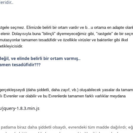
ridir..
stgele seçmez. Elimizde belirli bir ortam vardır ve b...u ortama en adapte olan
 elenir. Dolayısıyla buna "bilinçli" diyemeyeceğimiz gibi, "rastgele" de bir seç
tasyonlar tamamen tesadüfidir ve özellikle virüsler ve bakteriler gibi ilkel
tikleyicisidir.
 değil, ve elinde belirli bir ortam varmış..
men tesadüfidir???
 gerçekleşseydi (daha şiddetli, daha zayıf, vb.) oluşabilecek yasalar da tama
rklı Evrenler var olabilir ve bu Evrenlerde tamamen farklı varlıklar meydana
s/jquery-1.8.3.min.js
atlama biraz daha şiddetli olsaydı, evrendeki tüm madde dağılırdı; e