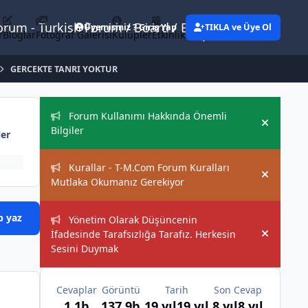
Forum - Turkish Forum / Board / Blog
Üyemisiniz ? Giriş Yap
TIKLA ve Üye Ol
r
Bloglar
Fotoğraf Galerisi
Kulüpler
Etkinlikler
Eylemler
GERCEKTE TANRI YOKTUR
Duyurular
Forum Kullanımı Hakkında Önemli
Hide an
Bilgiler
ler
Kurallar - T-M.Com Forum Kuralları
Hide an
Mutlaka Okumanız Gerekiyor
p yaz
Yönetim Olarak Düşüncenin
İfadesinde Tarafsızlığa Tarafız. Herkesin
Hide an
Sesini Duymak
Cevaplar
Görüntü
Tarih
Son Cevap
1,1b
137,9b
19 yıl
19 yıl
8 yıl
8 yıl