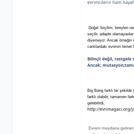
evrimcilerin ham hayalle
Doğal Seçilim, bireyleri ra
seçilir, adapte olamayanlar
diyemeyiz. Ancak örneğin mu
canlılardaki evrimin temel te
Bilinçli değil, rastgele
Ancak; mutasyon;tama
Big Bang farklı bir şekilde
farklı olabilir, tamamen fa
gelebilirdi,
http://evrimagaci.org/j
Evreni meydana getiren p