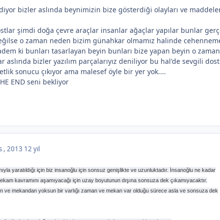
diyor bizler aslında beynimizin bize gösterdiği olayları ve maddele
stlar şimdi doğa çevre araçlar insanlar ağaçlar yapılar bunlar ger
değilse o zaman neden bizim günahkar olmamız halinde cehennem
adem ki bunları tasarlayan beyin bunları bize yapan beyin o zaman
 aslında bizler yazılım parçalarıyız deniliyor bu hal'de sevgili dost
lik sonucu çıkıyor ama malesef öyle bir yer yok....
THE END seni bekliyor
s , 2013
12 yıl
a yaratıldığı için biz insanoğlu için sonsuz genişlikte ve uzunluktadır. İnsanoğlu ne kadar
mekam kavramını aşamıyacağı için uzay boyutunun dışına sonsuza dek çıkamıyacaktır.
man ve mekandan yoksun bir varlığı zaman ve mekan var olduğu sürece asla ve sonsuza dek