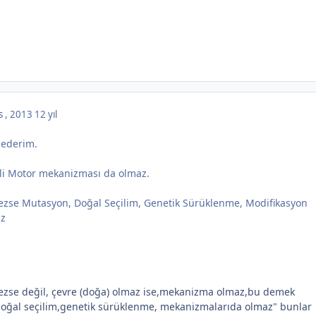
s , 2013
12 yıl
k ederim.
li Motor mekanizması da olmaz.
ezse Mutasyon, Doğal Seçilim, Genetik Sürüklenme, Modifikasyon
az
ezse değil, çevre (doğa) olmaz ise,mekanizma olmaz,bu demek
doğal seçilim,genetik sürüklenme, mekanizmalarıda olmaz" bunlar