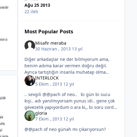
Ağu 25 2013
vardır
22 ileti
Most Popular Posts
nın o
Misafir meraba
30 Haziran , 2013
13 yıl
Diğer arkadaşlar ne der bilmiyorum ama,
benim adıma karar vermen doğru değil.
Ayrıca tartıştığın insanla muhatap olma
İNTERLOCK
yerine diğer insanları söz konusu edip
5 Ekim , 2013
12 yıl
tartışmaya çekmen de doğru değil.
Arkadaşım
.. sevgili @@pach of neo.. bi gün bi sucu
üyük
kişi.. adı yanılmıyorsam yunus idi.. gene çok
gevezelik yapıyordum o ara ki,, bi soru sordu:
gloria
"Kaç Allah vardır?" hangi sözümden bu
ini
7 Ekim , 2013
12 yıl
soruyu sorma
urlu
@@pach of neo günah mı çıkarıyorsun?
yi
e asla