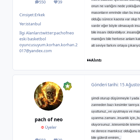
550
39
ileti
İtibar
onun ne varlığını nede yokluğun
masonların emrinde olan bu insa
Cinsiyet:
Erkek
olduğu sürece kaosta var olup hay
Yer:
istanbul
vardır eğer böyle olmasaydı ins
bile insanı öldürebiliyor..insanoğ
İlgi Alanları:
twitter:pachofneo
eski basketbol
mantığını bile herkese anlam ka
oyuncusuyum.korhan.korhan.2
alt seviye farkını ortaya çıkarıyor!
017@yandex.com
Alıntı
Gönderi tarihi:
15 Ağusto
şimdi oturup düşünmeyle l yada d
zanneden bazı kesimler tanrıya d
uyuttunuz,,ve uyutmaya ve masal
uyanma zamanı..insanlık için,,b
pach of neo
oluyorsunuz..istesenizde istemes
Φ
Üyeler
ne derece mantıksız olduğunu ispa
bile gülerdi eminim,,