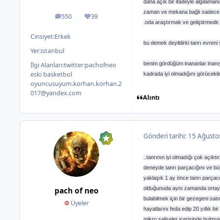
daha açık bir ifadeyle algılama
zaman ve mekana bağlı sadece d
550
39
ileti
İtibar
.oda araştırmak ve geliştirmedir
Cinsiyet:
Erkek
bu demek deyildirki tanrı evreni 
Yer:
istanbul
benim gördüğüm inananlar inan
İlgi Alanları:
twitter:pachofneo
eski basketbol
kadrada iyi olmadığını görücekle
oyuncusuyum.korhan.korhan.2
017@yandex.com
Alıntı
Gönderi tarihi:
15 Ağusto
..tanrının iyi olmadığı çok açık
deneyde tanrı parçacığını ve bü
yaklaşık 1 ay önce tanrı parçacı
olduğunuda aynı zamanda ortaya ç
pach of neo
bulabilmek için bir gezegeni sa
Φ
Üyeler
hayatlarını feda edip 20 yıllık 
mikro saliseler içerisinde bulm