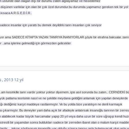
nın üstünde olan olağan dışı bir durumu zaten algılayamaz ve hissedemez
üşünen varlıklar için olan bir çok özel durumdur.bu durumda yapmamız gereken tek bir yol 
..kısaca A.R.G.E.D.İ.R..
sadece insanlar için yarattı bu demek deyildirki tanrı insanları çok seviyor
ıyor ama SADECE KİTAPTA YAZAN TANRIYA İNANIYORLAR.şöyle bir etrafına baksalar..tanrı
r ..ama işlerine gelmediği için görmezden gelicekler
s , 2013
12 yıl
tır..am kesinkille tanrı vardır yoktur yoktur diyemem..işte asıl sorunda bu zaten.. CERNDEKİ b
yük patlama teorisinin nasıl ve ne şekilde meydana geldiğini anlamak için yapılan deneylerde
ğı dediğimiz karşıt maddeye rastlanmıştır. Ve bu yolda bize yaratılışın ne denli karmaşık
ıkarmıştır. Bu deneyler yani daha açık bir afadeyle anlatırsak insanoğlu tanrının bir zerres
tın alabilecek kadar büyük harcamalar yapıp 20 yıl veya daha uzun bir süre uğraşıp kendi huz
bir strestli bir yaşamdan sonra buldukları sadece bir zerreden ibaret olan o malum karşıt madde
uşlardır… tekrar söylüyorum insanoğlu var olduğu sürece tanrıyı asla bulamıyacak olup asla v