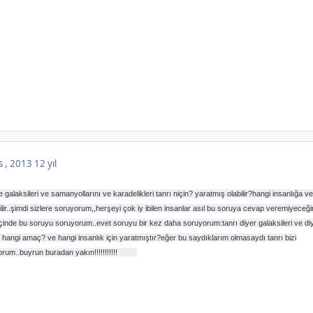
s , 2013
12 yıl
e galaksileri ve samanyollarını ve karadelikleri tanrı niçin? yaratmış olabilir?hangi insanlığa v
lir..şimdi sizlere soruyorum,,herşeyi çok iy ibilen insanlar asıl bu soruya cevap veremiyeceği
im içinde bu soruyu soruyorum..evet soruyu bir kez daha soruyorum:tanrı diyer galaksileri ve di
ri hangi amaç? ve hangi insanlık için yaratmıştır?eğer bu saydıklarım olmasaydı tanrı bizi
m..buyrun buradan yakın!!!!!!!!!!!