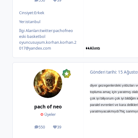
550
39
ileti
İtibar
Cinsiyet:
Erkek
Yer:
istanbul
İlgi Alanları:
twitter:pachofneo
eski basketbol
oyuncusuyum.korhan.korhan.2
Alıntı
017@yandex.com
Gönderi tarihi:
15 Ağusto
diyer gezegenlerdeki yıldızları v
topluma amaç için yaratmış olabi
çok iyi biliyorum çok iyi bildiğ
paralel evrenleri ve kara delikle
pach of neo
yaratmıyacakmıydı?hiç sanmıyoru
Φ
Üyeler
550
39
ileti
İtibar