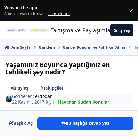
İçeriğe atla
View in the app
×
Di
A better way to browse.
Learn more
.
Tartışma ve Paylaşımların Merkez
Giriş Yap
Ana Sayfa
Gündem
Güncel Konular ve Politika Bilimi
Ha
Yaşamınız Boyunca yaptığınız en
tehlikeli şey nedir?
Paylaş
Takipçiler
Gönderen:
erdogan
22 Kasım , 2017
8 yıl
-
Havadan Sudan Konular
Başlık Aç
Bu başlığa cevap yaz