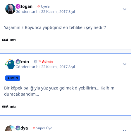
Author stats
erdogan
Φ
Üyeler
Gönderi tarihi:
22 Kasım , 2017
8 yıl
Yaşamınız Boyunca yaptığınız en tehlikeli şey nedir?
Alıntı
Author stats
Admin
™ Admin
Gönderi tarihi:
22 Kasım , 2017
8 yıl
ADMIN
Bir köpek balığıyla yüz yüze gelmek diyebilirim... Kalbim
duracak sandım...
Alıntı
Author stats
Radya
Φ
Süper Üye