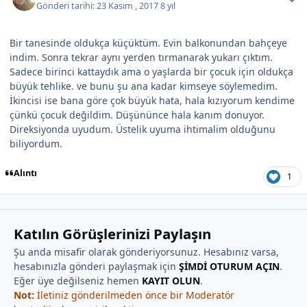
Gönderi tarihi:
23 Kasım , 2017
8 yıl
Bir tanesinde oldukça küçüktüm. Evin balkonundan bahçeye
indim. Sonra tekrar aynı yerden tırmanarak yukarı çıktım.
Sadece birinci kattaydık ama o yaşlarda bir çocuk için oldukça
büyük tehlike. ve bunu şu ana kadar kimseye söylemedim.
İkincisi ise bana göre çok büyük hata, hala kızıyorum kendime
çünkü çocuk değildim. Düşününce hala kanım donuyor.
Direksiyonda uyudum. Üstelik uyuma ihtimalim olduğunu
biliyordum.
Alıntı
1
Katılın Görüşlerinizi Paylaşın
Şu anda misafir olarak gönderiyorsunuz. Hesabınız varsa,
hesabınızla gönderi paylaşmak için
ŞİMDİ OTURUM AÇIN
.
Eğer üye değilseniz hemen
KAYIT OLUN
.
Not:
İletiniz gönderilmeden önce bir Moderatör