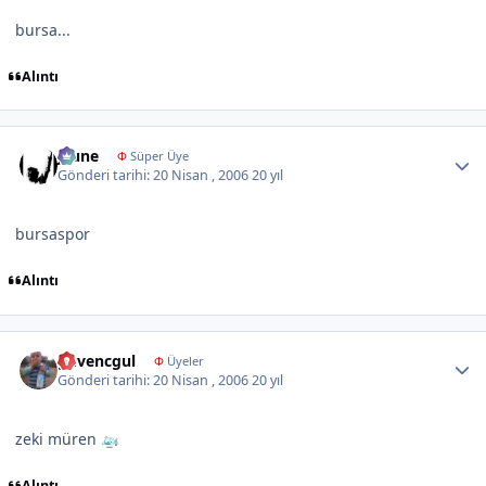
bursa...
Alıntı
Author stats
jeune
Φ
Süper Üye
Gönderi tarihi:
20 Nisan , 2006
20 yıl
bursaspor
Alıntı
Author stats
guvencgul
Φ
Üyeler
Gönderi tarihi:
20 Nisan , 2006
20 yıl
zeki müren
Alıntı