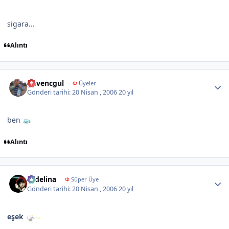
sigara...
Alıntı
Author stats
guvencgul
Φ
Üyeler
Gönderi tarihi:
20 Nisan , 2006
20 yıl
ben
Alıntı
Author stats
sedelina
Φ
Süper Üye
Gönderi tarihi:
20 Nisan , 2006
20 yıl
eşek