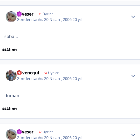
Author stats
neveser
Φ
Üyeler
Gönderi tarihi:
20 Nisan , 2006
20 yıl
soba...
Alıntı
Author stats
guvencgul
Φ
Üyeler
Gönderi tarihi:
20 Nisan , 2006
20 yıl
duman
Alıntı
Author stats
neveser
Φ
Üyeler
Gönderi tarihi:
20 Nisan , 2006
20 yıl