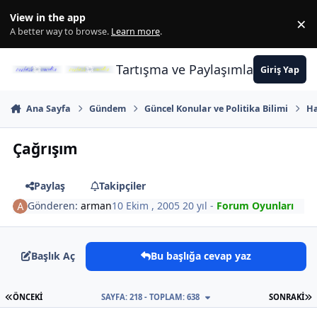
İçeriğe atla
View in the app
×
Di
A better way to browse.
Learn more
.
Tartışma ve Paylaşımların Merkez
Giriş Yap
Ana Sayfa
Gündem
Güncel Konular ve Politika Bilimi
Ha
Çağrışım
Paylaş
Takipçiler
Gönderen:
arman
10 Ekim , 2005
20 yıl
-
Forum Oyunları
Başlık Aç
Bu başlığa cevap yaz
İLK SAYFA
S
ÖNCEKI
SAYFA: 218 - TOPLAM: 638
SONRAKI
Author stats