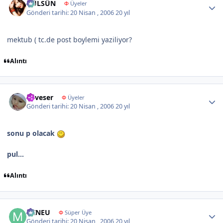
GÜLSÜN
Φ
Üyeler
Gönderi tarihi:
20 Nisan , 2006
20 yıl
mektub ( tc.de post boylemi yaziliyor?
Alıntı
Author stats
neveser
Φ
Üyeler
Gönderi tarihi:
20 Nisan , 2006
20 yıl
sonu p olacak
pul...
Alıntı
Author stats
MINEU
Φ
Süper Üye
Gönderi tarihi:
20 Nisan , 2006
20 yıl