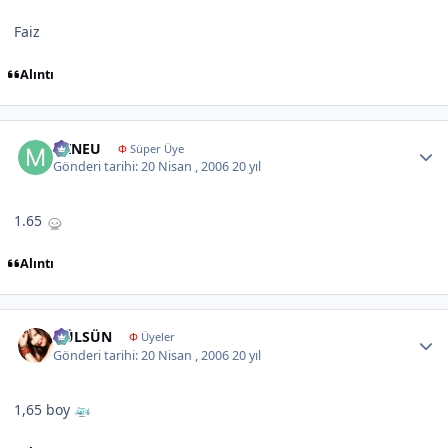
Faiz
Alıntı
Author stats
MINEU
Φ
Süper Üye
Gönderi tarihi:
20 Nisan , 2006
20 yıl
1.65
Alıntı
Author stats
GÜLSÜN
Φ
Üyeler
Gönderi tarihi:
20 Nisan , 2006
20 yıl
1,65 boy