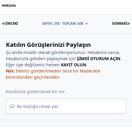
Alıntı
İLK SAYFA
S
ÖNCEKI
SAYFA: 218 - TOPLAM: 638
SONRAKI
Katılın Görüşlerinizi Paylaşın
Şu anda misafir olarak gönderiyorsunuz. Hesabınız varsa,
hesabınızla gönderi paylaşmak için
ŞİMDİ OTURUM AÇIN
.
Eğer üye değilseniz hemen
KAYIT OLUN
.
Not:
İletiniz gönderilmeden önce bir Moderatör
kontrolünden geçirilecektir.
Bu başlığa cevap yaz