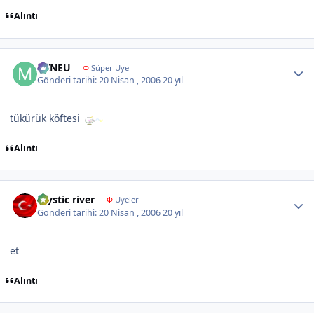
Alıntı
Author stats
MINEU
Φ
Süper Üye
Gönderi tarihi:
20 Nisan , 2006
20 yıl
tükürük köftesi
Alıntı
Author stats
mystic river
Φ
Üyeler
Gönderi tarihi:
20 Nisan , 2006
20 yıl
et
Alıntı