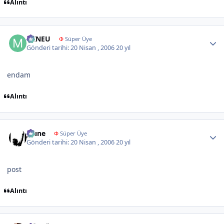
Alıntı
Author stats
MINEU
Φ
Süper Üye
Gönderi tarihi:
20 Nisan , 2006
20 yıl
endam
Alıntı
Author stats
jeune
Φ
Süper Üye
Gönderi tarihi:
20 Nisan , 2006
20 yıl
post
Alıntı
Author stats