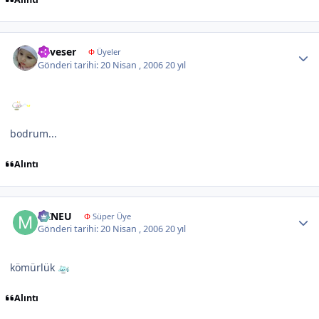
Author stats
neveser
Φ
Üyeler
Gönderi tarihi:
20 Nisan , 2006
20 yıl
bodrum...
Alıntı
Author stats
MINEU
Φ
Süper Üye
Gönderi tarihi:
20 Nisan , 2006
20 yıl
kömürlük
Alıntı