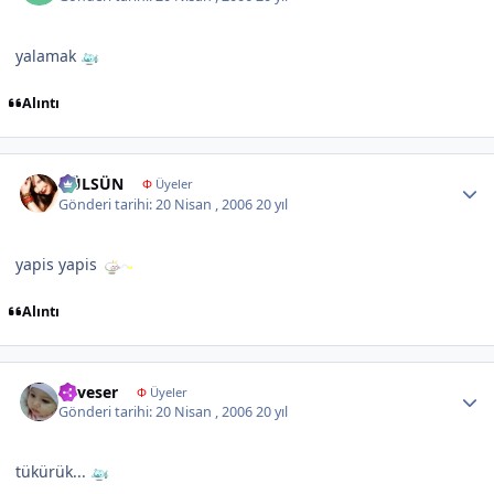
yalamak
Alıntı
Author stats
GÜLSÜN
Φ
Üyeler
Gönderi tarihi:
20 Nisan , 2006
20 yıl
yapis yapis
Alıntı
Author stats
neveser
Φ
Üyeler
Gönderi tarihi:
20 Nisan , 2006
20 yıl
tükürük...