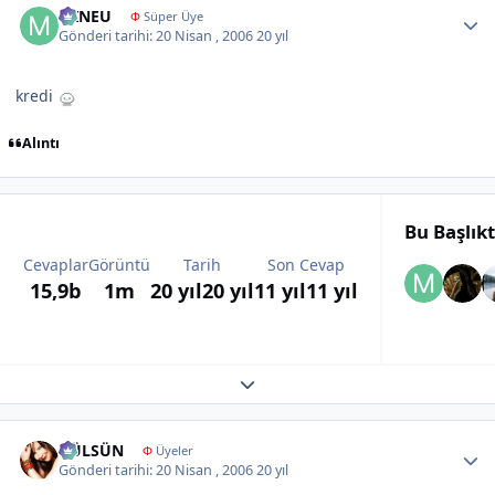
MINEU
Φ
Süper Üye
Gönderi tarihi:
20 Nisan , 2006
20 yıl
kredi
Alıntı
Bu Başlık
Cevaplar
Görüntü
Tarih
Son Cevap
15,9b
1m
20 yıl
20 yıl
11 yıl
11 yıl
Expand topic overview
Author stats
GÜLSÜN
Φ
Üyeler
Gönderi tarihi:
20 Nisan , 2006
20 yıl