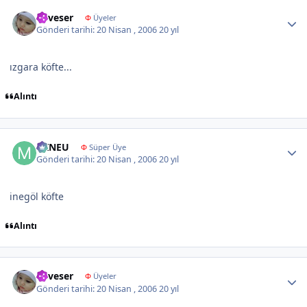
Author stats
neveser
Φ
Üyeler
Gönderi tarihi:
20 Nisan , 2006
20 yıl
ızgara köfte...
Alıntı
Author stats
MINEU
Φ
Süper Üye
Gönderi tarihi:
20 Nisan , 2006
20 yıl
inegöl köfte
Alıntı
Author stats
neveser
Φ
Üyeler
Gönderi tarihi:
20 Nisan , 2006
20 yıl