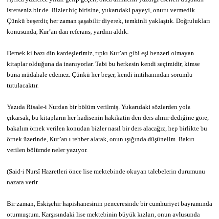
isterseniz bir de. Bizler hiç birisine, yukarıdaki payeyi, onuru vermedik.
Çünkü beşerdir, her zaman şaşabilir diyerek, temkinli yaklaştık. Doğrulukları
konusunda, Kur’an dan referans, yardım aldık.
Demek ki bazı din kardeşlerimiz, tıpkı Kur’an gibi eşi benzeri olmayan
kitaplar olduğuna da inanıyorlar. Tabi bu herkesin kendi seçimidir, kimse
buna müdahale edemez. Çünkü her beşer, kendi imtihanından sorumlu
tutulacaktır.
Yazıda Risale-i Nurdan bir bölüm verilmiş. Yukarıdaki sözlerden yola
çıkarsak, bu kitapların her hadisenin hakikatin den ders alınır dediğine göre,
bakalım örnek verilen konudan bizler nasıl bir ders alacağız, hep birlikte bu
örnek üzerinde, Kur’an ı rehber alarak, onun ışığında düşünelim. Bakın
verilen bölümde neler yazıyor.
(Said-i Nursî Hazretleri önce lise mektebinde okuyan talebelerin durumunu
nazara verir.
Bir zaman, Eskişehir hapishanesinin penceresinde bir cumhuriyet bayramında
oturmuştum. Karşısındaki lise mektebinin büyük kızları, onun avlusunda