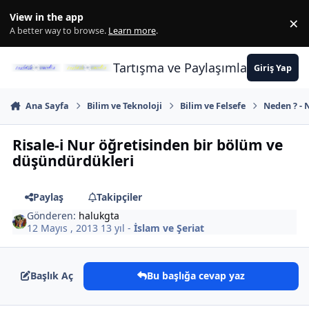
İçeriğe atla
View in the app
×
Di
A better way to browse.
Learn more
.
Tartışma ve Paylaşımların Merkez
Giriş Yap
Ana Sayfa
Bilim ve Teknoloji
Bilim ve Felsefe
Neden ? - N
Risale-i Nur öğretisinden bir bölüm ve
düşündürdükleri
Paylaş
Takipçiler
Gönderen:
halukgta
12 Mayıs , 2013
13 yıl
-
İslam ve Şeriat
Başlık Aç
Bu başlığa cevap yaz