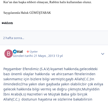
Kur’an dan başka rehberi olmayan, Rabbin halis kullarından oluruz.
Saygılarımla Haluk GÜMÜŞTABAK
Alıntı
2 hafta sonra...
Author stats
battal
Φ
Üyeler
Gönderi tarihi:
21 Mayıs , 2013
13 yıl
Peygamber Efendimiz (S.A.V) kıyamet hakkında,gelecekteki
bazı önemli olaylar hakkında ve ahirzaman fitnelerinden
sakınmamız için bizlere bilgi vermiştir,gayb Allah(C.C.)’ın
ilmindedir,O’na yakın olan gaybada yakın olabilir,bir çok evliya
gelecek hakkında bilgi vermiş ve doğru çıkmıştır,Muhyiddin
İbni Arabi(k.s) Hazretleri ve Müştak Baba gibi birçok
Allah(C.C.) dostunun hayatına ve sözlerine bakabilirsin