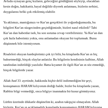
Avluda oynayan genç kızların, geleceğini gördüğünü söyleyip, olacakları
kesin doğru, hakikattir, hayal değildir diyerek anlatması, bizlerin nefsini,
duygularını belki çok etkilemiş olabilir.
Ya aklımızı, mantığımızı ve Kur’an gerçekleri ile yoğurduğumuzda, bu
bilgileri Kur’an süzgecinden geçirdiğimizde, bizleri nasıl etkiledi? Tabi
Kur’an dan haberdar isek, bu son soruma cevap verebilirsiniz. Ya Kur’an dan
çok fazla haberimiz yokta, onu anlamadan okuyan bir toplumsak. Bunu
düşünmek bile istemiyorum.
Risaleleri okuyan kardeşlerimiz çok iyi bilir, bu kitaplarda Kur’an ın hiç
bahsetmediği, birçok olaylar anlatılır. Bu bilgilerin kendisinin kalbine, Allah
tarafından indirildiği yazılıdır. Hatta kıyamet ile ilgili Kur’an ın söz etmediği,
birçok bilgilerde yazar.
Allah Araf 33. ayetinde, hakkında hiçbir delil indirmediğim bir şeyi,
konuşmanızı HARAM kılıyorum dediği halde, bizler bu kitaplarda yazan,
Rabbin bilgi vermediği, onca bilgiye inanmakta bir kusur görmüyoruz.
Lütfen üzerinde dikkatle düşünelim ki, azabın takipçisi olmayalım. Allah
bizlerin, Kur’an ın açıklamadığı konularda konuşmamızı HARAM kılıyorsa,