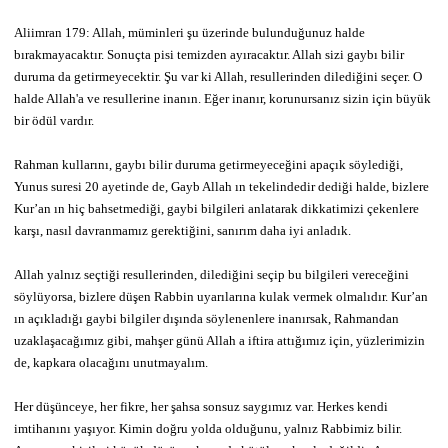
Aliimran 179: Allah, müminleri şu üzerinde bulunduğunuz halde
bırakmayacaktır. Sonuçta pisi temizden ayıracaktır. Allah sizi gaybı bilir
duruma da getirmeyecektir. Şu var ki Allah, resullerinden dilediğini seçer. O
halde Allah'a ve resullerine inanın. Eğer inanır, korunursanız sizin için büyük
bir ödül vardır.
Rahman kullarını, gaybı bilir duruma getirmeyeceğini apaçık söylediği,
Yunus suresi 20 ayetinde de, Gayb Allah ın tekelindedir dediği halde, bizlere
Kur’an ın hiç bahsetmediği, gaybi bilgileri anlatarak dikkatimizi çekenlere
karşı, nasıl davranmamız gerektiğini, sanırım daha iyi anladık.
Allah yalnız seçtiği resullerinden, dilediğini seçip bu bilgileri vereceğini
söylüyorsa, bizlere düşen Rabbin uyarılarına kulak vermek olmalıdır. Kur’an
ın açıkladığı gaybi bilgiler dışında söylenenlere inanırsak, Rahmandan
uzaklaşacağımız gibi, mahşer günü Allah a iftira attığımız için, yüzlerimizin
de, kapkara olacağını unutmayalım.
Her düşünceye, her fikre, her şahsa sonsuz saygımız var. Herkes kendi
imtihanını yaşıyor. Kimin doğru yolda olduğunu, yalnız Rabbimiz bilir.