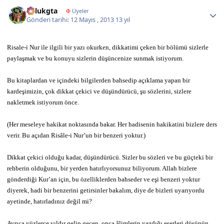
Author stats
halukgta
Φ
Üyeler
Gönderi tarihi:
12 Mayıs , 2013
13 yıl
Risale-i Nur ile ilgili bir yazı okurken, dikkatimi çeken bir bölümü sizlerle
paylaşmak ve bu konuyu sizlerin düşüncenize sunmak istiyorum.
Bu kitaplardan ve içindeki bilgilerden bahsedip açıklama yapan bir
kardeşimizin, çok dikkat çekici ve düşündürücü, şu sözlerini, sizlere
nakletmek istiyorum önce.
(Her meseleye hakikat noktasında bakar. Her hadisenin hakikatini bizlere ders
verir. Bu açıdan Risâle-i Nur’un bir benzeri yoktur.)
Dikkat çekici olduğu kadar, düşündürücü. Sizler bu sözleri ve bu güçteki bir
rehberin olduğunu, bir yerden hatırlıyorsunuz biliyorum. Allah bizlere
gönderdiği Kur’an için, bu özelliklerden bahseder ve eşi benzeri yoktur
diyerek, hadi bir benzerini getirsinler bakalım, diye de bizleri uyarıyordu
ayetinde, hatırladınız değil mi?
Ayrıca yüzlerce yıldır gelip geçen, onca âlimlerin yazdığı eserleri düşünün