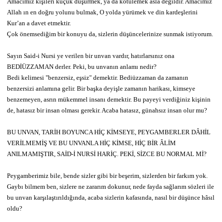
Amacımız kişileri küçük düşürmek, ya da kötülemek asla değildir. Amacımız
Allah ın en doğru yolunu bulmak, O yolda yürümek ve din kardeşlerini
Kur’an a davet etmektir.
Çok önemsediğim bir konuyu da, sizlerin düşüncelerinize sunmak istiyorum.
Sayın Said-i Nursi ye verilen bir unvan vardır, hatırlarsınız ona
BEDİÜZZAMAN derler. Peki, bu unvanın anlamı nedir?
Bedi kelimesi "benzersiz, eşsiz" demektir. Bediüzzaman da zamanın
benzersizi anlamına gelir. Bir başka deyişle zamanın harikası, kimseye
benzemeyen, asrın mükemmel insanı demektir. Bu payeyi verdiğiniz kişinin
de, hatasız bir insan olması gerekir. Acaba hatasız, günahsız insan olur mu?
BU UNVAN, TARİH BOYUNCA HİÇ KİMSEYE, PEYGAMBERLER DÂHİL
VERİLMEMİŞ VE BU UNVANLA HİÇ KİMSE, HİÇ BİR ÂLİM
ANILMAMIŞTIR, SAİD-İ NURSİ HARİÇ. PEKİ, SİZCE BU NORMAL Mİ?
Peygamberimiz bile, bende sizler gibi bir beşerim, sizlerden bir farkım yok.
Gaybı bilmem ben, sizlere ne zararım dokunur, nede fayda sağlarım sözleri ile
bu unvan karşılaştırıldığında, acaba sizlerin kafasında, nasıl bir düşünce hâsıl
oldu?