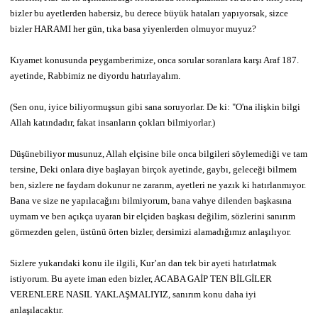
bizler bu ayetlerden habersiz, bu derece büyük hataları yapıyorsak, sizce
bizler HARAMI her gün, tıka basa yiyenlerden olmuyor muyuz?
Kıyamet konusunda peygamberimize, onca sorular soranlara karşı Araf 187.
ayetinde, Rabbimiz ne diyordu hatırlayalım.
(Sen onu, iyice biliyormuşsun gibi sana soruyorlar. De ki: "O'na ilişkin bilgi
Allah katındadır, fakat insanların çokları bilmiyorlar.)
Düşünebiliyor musunuz, Allah elçisine bile onca bilgileri söylemediği ve tam
tersine, Deki onlara diye başlayan birçok ayetinde, gaybı, geleceği bilmem
ben, sizlere ne faydam dokunur ne zararım, ayetleri ne yazık ki hatırlanmıyor.
Bana ve size ne yapılacağını bilmiyorum, bana vahye dilenden başkasına
uymam ve ben açıkça uyaran bir elçiden başkası değilim, sözlerini sanırım
görmezden gelen, üstünü örten bizler, dersimizi alamadığımız anlaşılıyor.
Sizlere yukarıdaki konu ile ilgili, Kur’an dan tek bir ayeti hatırlatmak
istiyorum. Bu ayete iman eden bizler, ACABA GAİP TEN BİLGİLER
VERENLERE NASIL YAKLAŞMALIYIZ, sanırım konu daha iyi
anlaşılacaktır.