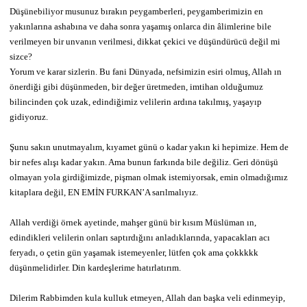
Düşünebiliyor musunuz bırakın peygamberleri, peygamberimizin en
yakınlarına ashabına ve daha sonra yaşamış onlarca din âlimlerine bile
verilmeyen bir unvanın verilmesi, dikkat çekici ve düşündürücü değil mi
sizce?
Yorum ve karar sizlerin. Bu fani Dünyada, nefsimizin esiri olmuş, Allah ın
önerdiği gibi düşünmeden, bir değer üretmeden, imtihan olduğumuz
bilincinden çok uzak, edindiğimiz velilerin ardına takılmış, yaşayıp
gidiyoruz.
Şunu sakın unutmayalım, kıyamet günü o kadar yakın ki hepimize. Hem de
bir nefes alışı kadar yakın. Ama bunun farkında bile değiliz. Geri dönüşü
olmayan yola girdiğimizde, pişman olmak istemiyorsak, emin olmadığımız
kitaplara değil, EN EMİN FURKAN’A sarılmalıyız.
Allah verdiği örnek ayetinde, mahşer günü bir kısım Müslüman ın,
edindikleri velilerin onları saptırdığını anladıklarında, yapacakları acı
feryadı, o çetin gün yaşamak istemeyenler, lütfen çok ama çokkkkk
düşünmelidirler. Din kardeşlerime hatırlatırım.
Dilerim Rabbimden kula kulluk etmeyen, Allah dan başka veli edinmeyip,