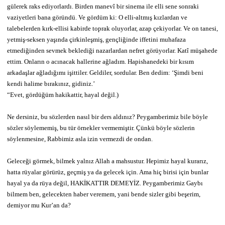
gülerek raks ediyorlardı. Birden manevî bir sinema ile elli sene sonraki
vaziyetleri bana göründü. Ve gördüm ki: O elli-altmış kızlardan ve
talebelerden kırk-ellisi kabirde toprak oluyorlar, azap çekiyorlar. Ve on tanesi,
yetmiş-seksen yaşında çirkinleşmiş, gençliğinde iffetini muhafaza
etmediğinden sevmek beklediği nazarlardan nefret görüyorlar. Katî müşahede
ettim. Onların o acınacak hallerine ağladım. Hapishanedeki bir kısım
arkadaşlar ağladığımı işittiler. Geldiler, sordular. Ben dedim: ‘Şimdi beni
kendi halime bırakınız, gidiniz.’
“Evet, gördüğüm hakikattir, hayal değil.)
Ne dersiniz, bu sözlerden nasıl bir ders aldınız? Peygamberimiz bile böyle
sözler söylememiş, bu tür örnekler vermemiştir. Çünkü böyle sözlerin
söylenmesine, Rabbimiz asla izin vermezdi de ondan.
Geleceği görmek, bilmek yalnız Allah a mahsustur. Hepimiz hayal kurarız,
hatta rüyalar görürüz, geçmiş ya da gelecek için. Ama hiç birisi için bunlar
hayal ya da rüya değil, HAKİKATTIR DEMEYİZ. Peygamberimiz Gaybı
bilmem ben, gelecekten haber veremem, yani bende sizler gibi beşerim,
demiyor mu Kur’an da?