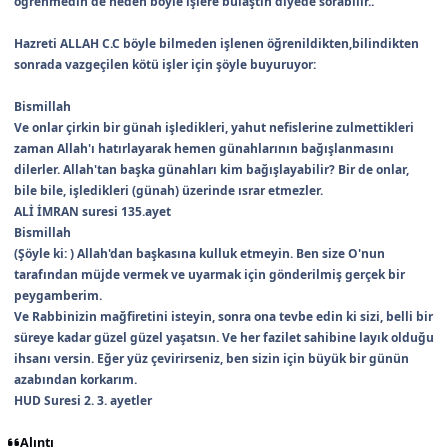
öğrenmedin de neden böyle işlere bulaştın diyede sorabilir..
Hazreti ALLAH C.C böyle bilmeden işlenen öğrenildikten,bilindikten
sonrada vazgeçilen kötü işler için şöyle buyuruyor:
Bismillah
Ve onlar çirkin bir günah işledikleri, yahut nefislerine zulmettikleri
zaman Allah'ı hatırlayarak hemen günahlarının bağışlanmasını
dilerler. Allah'tan başka günahları kim bağışlayabilir? Bir de onlar,
bile bile, işledikleri (günah) üzerinde ısrar etmezler.
ALİ İMRAN suresi 135.ayet
Bismillah
(Şöyle ki: ) Allah'dan başkasına kulluk etmeyin. Ben size O'nun
tarafından müjde vermek ve uyarmak için gönderilmiş gerçek bir
peygamberim.
Ve Rabbinizin mağfiretini isteyin, sonra ona tevbe edin ki sizi, belli bir
süreye kadar güzel güzel yaşatsın. Ve her fazilet sahibine layık olduğu
ihsanı versin. Eğer yüz çevirirseniz, ben sizin için büyük bir günün
azabından korkarım.
HUD Suresi 2. 3. ayetler
Alıntı