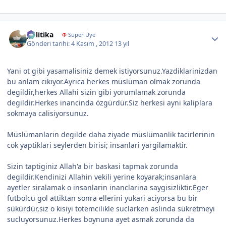
Author stats
politika
Φ
Süper Üye
Gönderi tarihi:
4 Kasım , 2012
13 yıl
Yani ot gibi yasamalisiniz demek istiyorsunuz.Yazdiklarinizdan
bu anlam cikiyor.Ayrica herkes müslüman olmak zorunda
degildir,herkes Allahi sizin gibi yorumlamak zorunda
degildir.Herkes inancinda özgürdür.Siz herkesi ayni kaliplara
sokmaya calisiyorsunuz.
Müslümanlarin degilde daha ziyade müslümanlik tacirlerinin
cok yaptiklari seylerden birisi; insanlari yargilamaktir.
Sizin taptiginiz Allah'a bir baskasi tapmak zorunda
degildir.Kendinizi Allahin vekili yerine koyarak;insanlara
ayetler siralamak o insanlarin inanclarina saygisizliktir.Eger
futbolcu gol attiktan sonra ellerini yukari aciyorsa bu bir
sükürdür,siz o kisiyi totemcilikle suclarken aslinda sükretmeyi
sucluyorsunuz.Herkes boynuna ayet asmak zorunda da