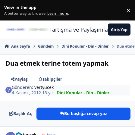
İçeriğe atla
View in the app
×
Di
A better way to browse.
Learn more
.
Tartışma ve Paylaşımların Merkez
Giriş Yap
Ana Sayfa
Gündem
Dini Konular - Din - Dinler
Dua etme
Dua etmek terine totem yapmak
Paylaş
Takipçiler
Gönderen:
vertyucek
4 Kasım , 2012
13 yıl
-
Dini Konular - Din - Dinler
Başlık Aç
Bu başlığa cevap yaz
Author stats
vertyucek
Φ
Üyeler