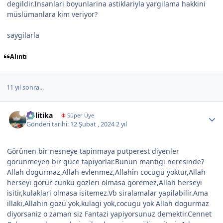
degildir.Insanlari boyunlarina astiklariyla yargilama hakkini
müslümanlara kim veriyor?
saygilarla
Alıntı
11 yıl sonra...
Author stats
politika
Φ
Süper Üye
Gönderi tarihi:
12 Şubat , 2024
2 yıl
Görünen bir nesneye tapinmaya putperest diyenler
görünmeyen bir güce tapiyorlar.Bunun mantigi neresinde?
Allah dogurmaz,Allah evlenmez,Allahin cocugu yoktur,Allah
herseyi görür cünkü gözleri olmasa göremez,Allah herseyi
isitir,kulaklari olmasa isitemez.Vb siralamalar yapilabilir.Ama
illaki,Allahin gözü yok,kulagi yok,cocugu yok Allah dogurmaz
diyorsaniz o zaman siz Fantazi yapiyorsunuz demektir.Cennet