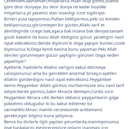
Cehennem,kavramlari;milyarlarca insan ölüp gitmis,Islama
göre öbür dünyaya ,bu öbür dünya ne kadar büyükki
milyarlarca yil yasamis olan insanligi icine sigdiriyor.
Birileri puta tapiyormus.Puttan bekliyormus,peki siz kimden
bekliyorsunuz,görünmeyen bir gücten,Allahi tarif et
denildiginde cicege bak,agaca bak insana bak deniyor,tamam
güzel bakalim da bunu Allah dediginiz gücün yarattigini nasil
ispat edeceksiniz.Bende diyorum ki doga yapiyor bunlari,sizde
diyorsunuz ki;Doga kendi basina bunu yapamaz.Peki Allah
denilen görünmeyen gücün yaptigini görünen Doga neden
yapamiyor?
Ayetlerle, hadislerle Allahin varligini kabul ettirmeye
calisiyorsunuz ama bu gercekten anormal birsey,o ayetleri
Allahin gönderdigini nasil ispat edeceksiniz.Peygamber
demis.Peygamber Allahi görmüs mü?Görmüsse onu nasil tarif
ediyor.Nerde görmüs,Sakin Miracta demeyin,Cünkü sizin
Peygamber Miraca cikti derken iddianiz peygamberin göge
yükselmis oldugudur ki bu kabul edilemez bir
sacmaliktir.Miraci mantik cercevesinde aciklamaniz
gerekir,eger bilginiz buna yetiyorsa.
Bence bu dinlerle ilgili yapilan yorumlarda,inanmiyorsunuz
diye baskalarini elestireceginize,onlarin inanmasi icin