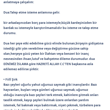
anlatmaya çalışalım:
Dua:Talep etme isteme anlamına gelir.
bir arkadaşınızdan borç para istemeyle,küçük kardeşinizden bir
bardak su istemeyle karıştırılmamalıdır bu isteme ve talep etme
durumu.
Dua her şeye etki edebilme gücü elinde bulunan,birşeyin gidişatına
istediği gibi yön verebilme veya değiştirme gücüne sahip
olan,herşeye gücü yeten bir İlahtan veya benzeri bir inanç
nesnesinden ihsan,lutuf ve bahşetme dileme durumudur. dua
DİNİMİZ İSLAMA göre HAZRETİ ALLAH C.C'TEN başkasına asla
edilemez edilirse şirktir.
• Fiilî Şirk
Bazı şeyleri uğurlu yahut uğursuz saymak gibi inanışlardır. Bazı
hayvanları, kuşları veya günleri uğursuz saymak; uğursuz
olduğu inancıyla bazı şeyleri terk etmek, kahinlere gitmek onları
tasdik etmek, kayıp şeyleri bulmak üzere onlardan yardım
istemek, fal bakmak veya baktırmak, niyet çekmek, türbelere para