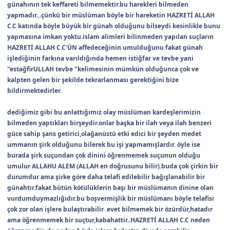
günahının tek keffareti bilmemektir.bu harekleri bilmeden
yapmadır...çünkü bir müslüman böyle bir hareketin HAZRETİ ALLAH
C.C katında böyle büyük bir günah olduğunu bilseydi kesinlikle bunu
yapmasına imkan yoktu.islam alimleri bilinmeden yapılan suçların
HAZRETİ ALLAH C.C'ÜN affedeceğinin umulduğunu fakat günah
işlediğinin farkına varıldığında hemen istiğfar ve tevbe yani
"estağfirULLAH tevbe "kelimesinin mümkün olduğunca çok ve
kalpten gelen bir şekilde tekrarlanması gerektiğini bize
bildirmektedirler.
dediğimiz gibi bu anlattığımız olay müslüman kardeşlerimizin
bilmeden yaptıkları birşeydir.onlar başka bir ilah veya ilah benzeri
güce sahip şans getirici,olağanüstü etki edici bir şeyden medet
ummanın şirk olduğunu bilerek bu işi yapmamışlardır. öyle ise
burada şirk suçundan çok dinini öğrenmemek suçunun olduğu
umulur ALLAHU ALEM (ALLAH en doğrusunu bilir).buda çok çirkin bir
durumdur ama şirke göre daha telafi edilebilir bağışlanabilir bir
günahtır.fakat bütün kötülüklerin başı bir müslümanın dinine olan
vurdumduymazlığıdır.bu boşvermişlik bir müslümanı böyle telafisi
çok zor olan işlere bulaştırabilir .evet bilmemek bir özürdür,hatadır
ama öğrenmemek bir suçtur,kabahattir..HAZRETİ ALLAH C.C neden