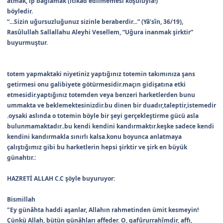
atmak, ip bağlamak (itîkad edilmemesi koşuluyla!)
böyledir.
“...Sizin uğursuzluğunuz sizinle beraberdir...” (Yâ’sîn, 36/19),
Rasûlullah Sallallahu Aleyhi Vesellem, “Uğura inanmak şirktir”
buyurmuştur.
totem yapmaktaki niyetiniz yaptığınız totemin takımınıza şans
getirmesi onu galibiyete götürmesidir.maçın gidişatına etki
etmesidir.yaptığınız totemden veya benzeri harketlerden bunu
ummakta ve beklemektesinizdir.bu dinen bir duadır,taleptir,istemedir
.oysaki aslında o totemin böyle bir şeyi gerçekleştirme gücü asla
bulunmamaktadır..bu kendi kendini kandırmaktır.keşke sadece kendi
kendini kandırmakla sınırlı kalsa.konu boyunca anlatmaya
çalıştığımız gibi bu harketlerin hepsi şirktir ve şirk en büyük
günahtır.:
HAZRETİ ALLAH C.C şöyle buyuruyor:
Bismillah
"Ey günâhta haddi aşanlar, Allahın rahmetinden ümit kesmeyin!
Çünkü Allah, bütün günâhları affeder. O, gafûrurrahîmdir, affı,