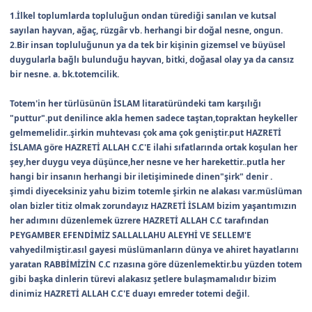
1.İlkel toplumlarda topluluğun ondan türediği sanılan ve kutsal
sayılan hayvan, ağaç, rüzgâr vb. herhangi bir doğal nesne, ongun.
2.Bir insan topluluğunun ya da tek bir kişinin gizemsel ve büyüsel
duygularla bağlı bulunduğu hayvan, bitki, doğasal olay ya da cansız
bir nesne. a. bk.totemcilik.
Totem'in her türlüsünün İSLAM litaratüründeki tam karşılığı
"puttur".put denilince akla hemen sadece taştan,topraktan heykeller
gelmemelidir..şirkin muhtevası çok ama çok geniştir.put HAZRETİ
İSLAMA göre HAZRETİ ALLAH C.C'E ilahi sıfatlarında ortak koşulan her
şey,her duygu veya düşünce,her nesne ve her harekettir..putla her
hangi bir insanın herhangi bir iletişiminede dinen"şirk" denir .
şimdi diyeceksiniz yahu bizim totemle şirkin ne alakası var.müslüman
olan bizler titiz olmak zorundayız HAZRETİ İSLAM bizim yaşantımızın
her adımını düzenlemek üzrere HAZRETİ ALLAH C.C tarafından
PEYGAMBER EFENDİMİZ SALLALLAHU ALEYHİ VE SELLEM'E
vahyedilmiştir.asıl gayesi müslümanların dünya ve ahiret hayatlarını
yaratan RABBİMİZİN C.C rızasına göre düzenlemektir.bu yüzden totem
gibi başka dinlerin türevi alakasız şetlere bulaşmamalıdır bizim
dinimiz HAZRETİ ALLAH C.C'E duayı emreder totemi değil.