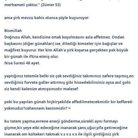
merhameti çoktur." (Zümer 53)
ama şirk mevzu bahis olunca şöyle buyuruyor:
Bismillah
Doğrusu Allah, kendisine ortak koşulmasını asla affetmez. Ondan
başkasını (diğer günahları) ise, dilediği kimseler için bağışlar ve
mağfiret buyurur. Her kim Allah'a şirk koşarsa gerçekten pek büyük
bir günah ile iftira etmiş olur.
Nisa Suresi 48 ayet.
yaptığınız totemle belki siz çok sevdiğiniz takımınızı zafere taşımış,en
sevdiğiniz forvete goller attırmış gibi hissedebilirsiniz.oysa asıl golü
siz kendi kalenize atmışsınızdır malesef.
peki bu yapılan günah hiçbirşekilde affedilmetecekmidir bir keffareti
yokmudur?cehennem kesinmidir? =
bu totem yapma,evrene enerji gönderme,sürekli aynı formayı
giyme,bir şeye etki edeceğine inanarak şans,uğur,şifa getireceğine
inanarak om koltekeri takmak v.s v.s v.s ile ilgili girdiğiniz şirk