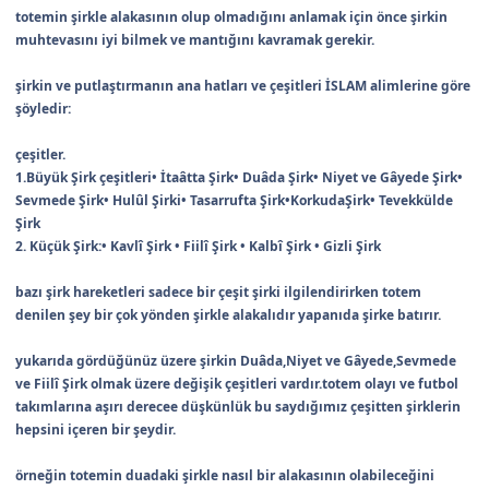
totemin şirkle alakasının olup olmadığını anlamak için önce şirkin
muhtevasını iyi bilmek ve mantığını kavramak gerekir.
şirkin ve putlaştırmanın ana hatları ve çeşitleri İSLAM alimlerine göre
şöyledir:
çeşitler.
1.Büyük Şirk çeşitleri• İtaâtta Şirk• Duâda Şirk• Niyet ve Gâyede Şirk•
Sevmede Şirk• Hulûl Şirki• Tasarrufta Şirk•KorkudaŞirk• Tevekkülde
Şirk
2. Küçük Şirk:• Kavlî Şirk • Fiilî Şirk • Kalbî Şirk • Gizli Şirk
bazı şirk hareketleri sadece bir çeşit şirki ilgilendirirken totem
denilen şey bir çok yönden şirkle alakalıdır yapanıda şirke batırır.
yukarıda gördüğünüz üzere şirkin Duâda,Niyet ve Gâyede,Sevmede
ve Fiilî Şirk olmak üzere değişik çeşitleri vardır.totem olayı ve futbol
takımlarına aşırı derecee düşkünlük bu saydığımız çeşitten şirklerin
hepsini içeren bir şeydir.
örneğin totemin duadaki şirkle nasıl bir alakasının olabileceğini