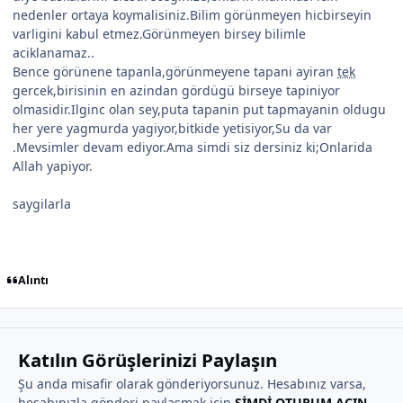
nedenler ortaya koymalisiniz.Bilim görünmeyen hicbirseyin
varligini kabul etmez.Görünmeyen birsey bilimle
aciklanamaz..
Bence görünene tapanla,görünmeyene tapani ayiran
tek
gercek,birisinin en azindan gördügü birseye tapiniyor
olmasidir.Ilginc olan sey,puta tapanin put tapmayanin oldugu
her yere yagmurda yagiyor,bitkide yetisiyor,Su da var
.Mevsimler devam ediyor.Ama simdi siz dersiniz ki;Onlarida
Allah yapiyor.
saygilarla
Alıntı
Katılın Görüşlerinizi Paylaşın
Şu anda misafir olarak gönderiyorsunuz. Hesabınız varsa,
hesabınızla gönderi paylaşmak için
ŞİMDİ OTURUM AÇIN
.