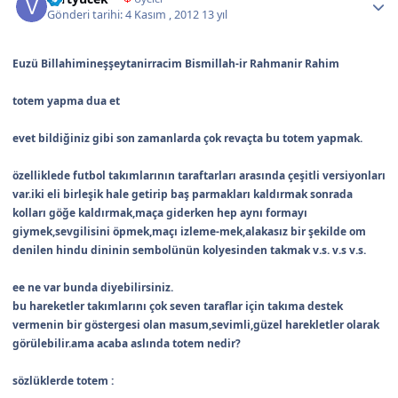
Gönderi tarihi:
4 Kasım , 2012
13 yıl
Euzü Billahimineşşeytanirracim Bismillah-ir Rahmanir Rahim
totem yapma dua et
evet bildiğiniz gibi son zamanlarda çok revaçta bu totem yapmak.
özelliklede futbol takımlarının taraftarları arasında çeşitli versiyonları
var.iki eli birleşik hale getirip baş parmakları kaldırmak sonrada
kolları göğe kaldırmak,maça giderken hep aynı formayı
giymek,sevgilisini öpmek,maçı izleme-mek,alakasız bir şekilde om
denilen hindu dininin sembolünün kolyesinden takmak v.s. v.s v.s.
ee ne var bunda diyebilirsiniz.
bu hareketler takımlarını çok seven taraflar için takıma destek
vermenin bir göstergesi olan masum,sevimli,güzel harekletler olarak
görülebilir.ama acaba aslında totem nedir?
sözlüklerde totem :