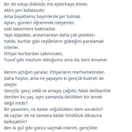
Bir de solup-döküldü mü ejderhaya döner.
Aklın yeri kafatasıdır.
Ama bayatlamış beyinlerde yer tutmaz.
Ayları, günleri öğrenmek isteyenler,
eski takvimlere bakmazlar.
Yaşlı köpekler, arslanlardan daha çok yedikleri
halde, kurtlar gibi ceylânların göbeğini paralamak
isterler.
İhtiyar kurtlardan sakınırsam,
Yusuf gibi mazlum olduğumu anla da, beni kınama!
Benim açtığım yaralar, ihtiyarların merhametinden
daha hoştur, ama ne yapayım ki gençlik kudreti de
ateştir.
Gençlik, gerçi zekâ ve anlayış çağıdır, fakat delikanlılık
denilen bu yaş, aynı zamanda delilikten bir örnek
değil midir?
Bir yasemen, ne kadar söğütlükten dem vurabilir?
Ak saçları ile ne zamana kadar hindûluk dâvasına
kalkışabilir?
Ben ki gül gibi gonca saçmak isterim, gençlikte