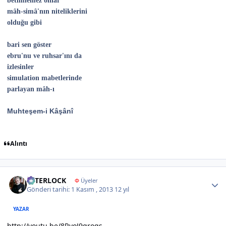
betimlemez onlar
mâh-simâ'nın niteliklerini
olduğu gibi
bari sen göster
ebru'nu ve ruhsar'ını da
izlesinler
simulation mabetlerinde
parlayan mâh-ı
Muhteşem-i Kâşânî
Alıntı
Author stats
İNTERLOCK
Φ
Üyeler
Gönderi tarihi:
1 Kasım , 2013
12 yıl
YAZAR
http://youtu.be/8RyoJ9qroqs