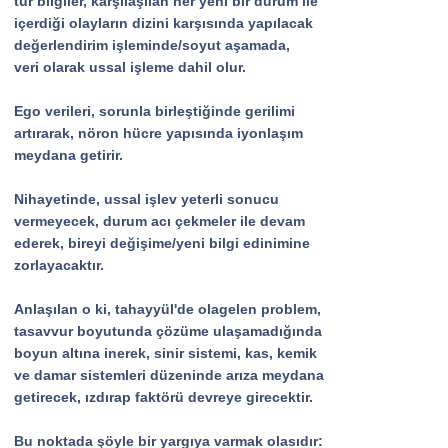
tür bilgiler, karşılaşılan her yeni bir durum ile
içerdiği olayların dizini karşısında yapılacak
değerlendirim işleminde/soyut aşamada,
veri olarak ussal işleme dahil olur.
Ego verileri, sorunla birleştiğinde gerilimi
artırarak, nöron hücre yapısında iyonlaşım
meydana getirir.
Nihayetinde, ussal işlev yeterli sonucu
vermeyecek, durum acı çekmeler ile devam
ederek, bireyi değişime/yeni bilgi edinimine
zorlayacaktır.
Anlaşılan o ki, tahayyül'de olagelen problem,
tasavvur boyutunda çözüme ulaşamadığında
boyun altına inerek, sinir sistemi, kas, kemik
ve damar sistemleri düzeninde arıza meydana
getirecek, ızdırap faktörü devreye girecektir.
Bu noktada şöyle bir yargıya varmak olasıdır: