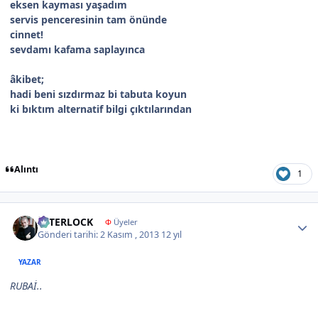
eksen kayması yaşadım
servis penceresinin tam önünde
cinnet!
sevdamı kafama saplayınca
âkibet;
hadi beni sızdırmaz bi tabuta koyun
ki bıktım alternatif bilgi çıktılarından
Alıntı
1
Author stats
İNTERLOCK
Φ
Üyeler
Gönderi tarihi:
2 Kasım , 2013
12 yıl
YAZAR
RUBAİ..