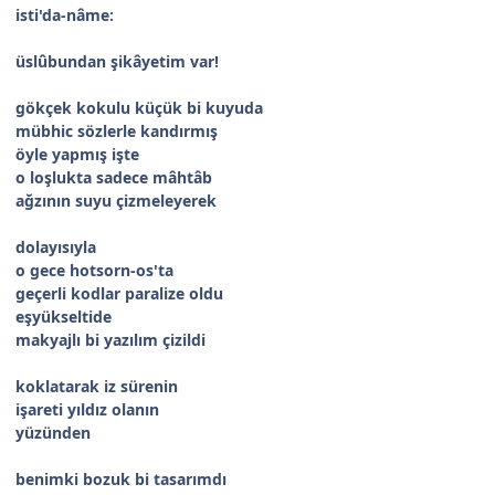
isti'da-nâme:
üslûbundan şikâyetim var!
gökçek kokulu küçük bi kuyuda
mübhic sözlerle kandırmış
öyle yapmış işte
o loşlukta sadece mâhtâb
ağzının suyu çizmeleyerek
dolayısıyla
o gece hotsorn-os'ta
geçerli kodlar paralize oldu
eşyükseltide
makyajlı bi yazılım çizildi
koklatarak iz sürenin
işareti yıldız olanın
yüzünden
benimki bozuk bi tasarımdı