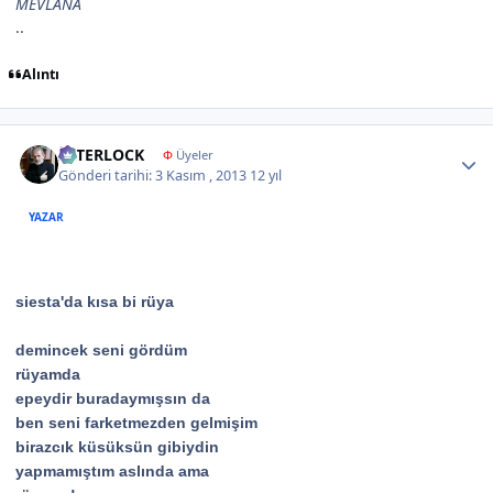
MEVLÂNÂ
..
Alıntı
Author stats
İNTERLOCK
Φ
Üyeler
Gönderi tarihi:
3 Kasım , 2013
12 yıl
YAZAR
siesta'da kısa bi rüya
demincek seni gördüm
rüyamda
epeydir buradaymışsın da
ben seni farketmezden gelmişim
birazcık küsüksün gibiydin
yapmamıştım aslında ama