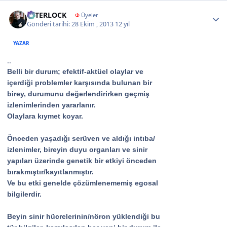
Author stats
İNTERLOCK
Φ
Üyeler
Gönderi tarihi:
28 Ekim , 2013
12 yıl
YAZAR
..
Belli bir durum; efektif-aktüel olaylar ve
içerdiği problemler karşısında bulunan bir
birey, durumunu değerlendirirken geçmiş
izlenimlerinden yararlanır.
Olaylara kıymet koyar.
Önceden yaşadığı serüven ve aldığı intıba/
izlenimler, bireyin duyu organları ve sinir
yapıları üzerinde genetik bir etkiyi önceden
bırakmıştır/kayıtlanmıştır.
Ve bu etki genelde çözümlenememiş egosal
bilgilerdir.
Beyin sinir hücrelerinin/nöron yüklendiği bu