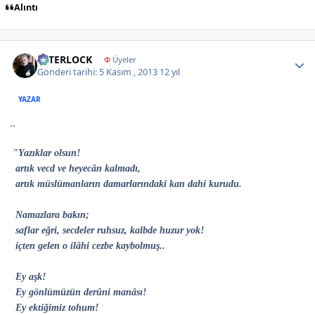
Alıntı
Author stats
İNTERLOCK
Φ
Üyeler
Gönderi tarihi:
5 Kasım , 2013
12 yıl
YAZAR
..
"Yazıklar olsun!
artık vecd ve heyecân kalmadı,
artık müslümanların damarlarındaki kan dahi kurudu.
Namazlara bakın;
saflar eğri, secdeler ruhsuz, kalbde huzur yok!
içten gelen o ilâhi cezbe kaybolmuş..
Ey aşk!
Ey gönlümüzün derûni manâsı!
Ey ektiğimiz tohum!