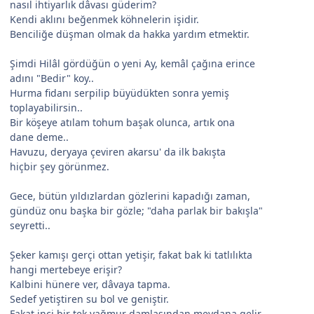
nasıl ihtiyarlık dâvası güderim?
Kendi aklını beğenmek köhnelerin işidir.
Benciliğe düşman olmak da hakka yardım etmektir.
Şimdi Hilâl gördüğün o yeni Ay, kemâl çağına erince
adını "Bedir" koy..
Hurma fidanı serpilip büyüdükten sonra yemiş
toplayabilirsin..
Bir köşeye atılam tohum başak olunca, artık ona
dane deme..
Havuzu, deryaya çeviren akarsu' da ilk bakışta
hiçbir şey görünmez.
Gece, bütün yıldızlardan gözlerini kapadığı zaman,
gündüz onu başka bir gözle; "daha parlak bir bakışla"
seyretti..
Şeker kamışı gerçi ottan yetişir, fakat bak ki tatlılıkta
hangi mertebeye erişir?
Kalbini hünere ver, dâvaya tapma.
Sedef yetiştiren su bol ve geniştir.
Fakat inci bir tek yağmur damlasından meydana gelir.