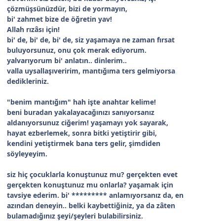
çözmüşsünüzdür, bizi de yormayın,
bi' zahmet bize de öğretin yav!
Allah rızâsı için!
bi' de, bi' de, bi' de, siz yaşamaya ne zaman fırsat
buluyorsunuz, onu çok merak ediyorum.
yalvarıyorum bi' anlatın.. dinlerim..
valla uysallaşıveririm, mantığıma ters gelmiyorsa
dedikleriniz.
"benim mantığım" hah işte anahtar kelime!
beni buradan yakalayacağınızı sanıyorsanız
aldanıyorsunuz ciğerim! yaşamayı yok sayarak,
hayat ezberlemek, sonra bitki yetiştirir gibi,
kendini yetiştirmek bana ters gelir, şimdiden
söyleyeyim.
siz hiç çocuklarla konuştunuz mu? gerçekten evet
gerçekten konuştunuz mu onlarla? yaşamak için
tavsiye ederim. bi' ********* anlamıyorsanız da, en
azından deneyin.. belki kaybettiğiniz, ya da zâten
bulamadığınız şeyi/şeyleri bulabilirsiniz.