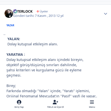
Author stats
İNTERLOCK
Φ
Üyeler
Gönderi tarihi:
7 Kasım , 2013
12 yıl
YAZAR
..
YALAN:
Dolay kutupsal etkileşim alanı.
YARATMA :
Dolay kutupsal etkileşim alanı içindeki bireyin,
objektif görüş/düşünüş sınırları dahilinde,
şahsi kriterleri ve kurgulama gücü ile eyleme
geçmesi.
Birey;
Farkında olmadığı "Yalan" içinde, "Yaratı" işlemini,
Orijinal Fenomanal Mevcudat'ın "Pasif" vasfı ile yapar..
..ve pek tabii, bilginin artışı sonucu, faaliyete ve uç
Giriş Yap
TIKLA ve Üye Ol
Menu