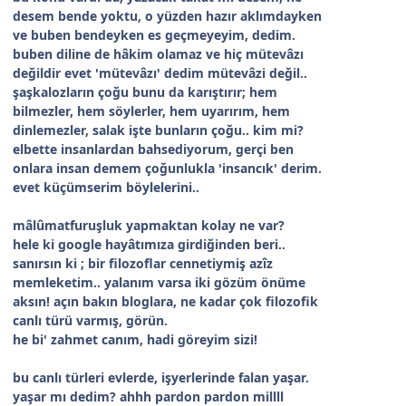
desem bende yoktu, o yüzden hazır aklımdayken
ve buben bendeyken es geçmeyeyim, dedim.
buben diline de hâkim olamaz ve hiç mütevâzı
değildir evet 'mütevâzı' dedim mütevâzi değil..
şaşkalozların çoğu bunu da karıştırır; hem
bilmezler, hem söylerler, hem uyarırım, hem
dinlemezler, salak işte bunların çoğu.. kim mi?
elbette insanlardan bahsediyorum, gerçi ben
onlara insan demem çoğunlukla 'insancık' derim.
evet küçümserim böylelerini..
mâlûmatfuruşluk yapmaktan kolay ne var?
hele ki google hayâtımıza girdiğinden beri..
sanırsın ki ; bir filozoflar cennetiymiş azîz
memleketim.. yalanım varsa iki gözüm önüme
aksın! açın bakın bloglara, ne kadar çok filozofik
canlı türü varmış, görün.
he bi' zahmet canım, hadi göreyim sizi!
bu canlı türleri evlerde, işyerlerinde falan yaşar.
yaşar mı dedim? ahhh pardon pardon millll