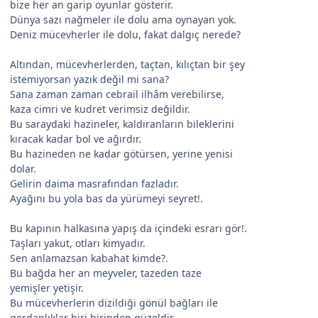
bize her an garip oyunlar gösterir.
Dünya sazı nağmeler ile dolu ama oynayan yok.
Deniz mücevherler ile dolu, fakat dalgıç nerede?
Altından, mücevherlerden, taçtan, kılıçtan bir şey
istemiyorsan yazık değil mi sana?
Sana zaman zaman cebrail ilhâm verebilirse,
kaza cimri ve kudret verimsiz değildir.
Bu saraydaki hazineler, kaldıranların bileklerini
kıracak kadar bol ve ağırdır.
Bu hazineden ne kadar götürsen, yerine yenisi
dolar.
Gelirin daima masrafından fazladır.
Ayağını bu yola bas da yürümeyi seyret!.
Bu kapının halkasına yapış da içindeki esrarı gör!.
Taşları yakut, otları kimyadır.
Sen anlamazsan kabahat kimde?.
Bu bağda her an meyveler, tazeden taze
yemişler yetişir.
Bu mücevherlerin dizildiği gönül bağları ile
gerdanlıklar biri birinden güzeldir.