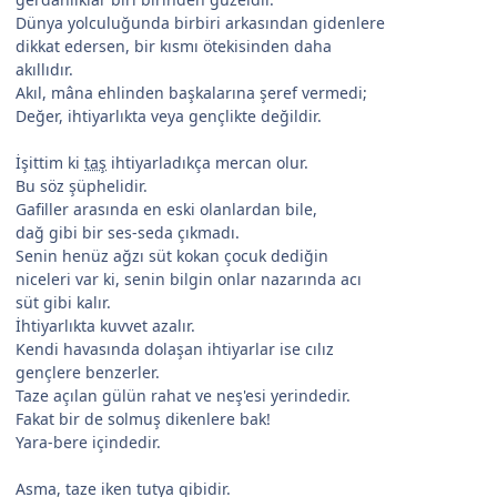
Dünya yolculuğunda birbiri arkasından gidenlere
dikkat edersen, bir kısmı ötekisinden daha
akıllıdır.
Akıl, mâna ehlinden başkalarına şeref vermedi;
Değer, ihtiyarlıkta veya gençlikte değildir.
İşittim ki
taş
ihtiyarladıkça mercan olur.
Bu söz şüphelidir.
Gafiller arasında en eski olanlardan bile,
dağ gibi bir ses-seda çıkmadı.
Senin henüz ağzı süt kokan çocuk dediğin
niceleri var ki, senin bilgin onlar nazarında acı
süt gibi kalır.
İhtiyarlıkta kuvvet azalır.
Kendi havasında dolaşan ihtiyarlar ise cılız
gençlere benzerler.
Taze açılan gülün rahat ve neş'esi yerindedir.
Fakat bir de solmuş dikenlere bak!
Yara-bere içindedir.
Asma, taze iken tutya gibidir.