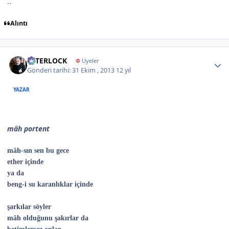
..
Alıntı
Author stats
İNTERLOCK
Φ
Üyeler
Gönderi tarihi:
31 Ekim , 2013
12 yıl
YAZAR
mâh portent
mâh-sın sen bu gece
ether içinde
ya da
beng-i su karanlıklar içinde
şarkılar söyler
mâh olduğunu şakırlar da