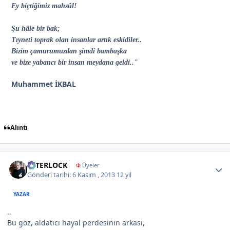
Ey biçtiğimiz mahsûl!
Şu hâle bir bak;
Tıyneti toprak olan insanlar artık eskidiler..
Bizim çamurumuzdan şimdi bambaşka
ve bize yabancı bir insan meydana geldi.."
Muhammet İKBAL
Alıntı
Author stats
İNTERLOCK
Φ
Üyeler
Gönderi tarihi:
6 Kasım , 2013
12 yıl
YAZAR
..
Bu göz, aldatıcı hayal perdesinin arkası,