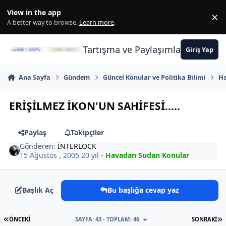
İçeriğe atla
View in the app
×
Di
A better way to browse.
Learn more
.
Tartışma ve Paylaşımların Merkez
Giriş Yap
Ana Sayfa
Gündem
Güncel Konular ve Politika Bilimi
Ha
ERİŞİLMEZ İKON'UN SAHİFESİ.....
Paylaş
Takipçiler
Gönderen:
İNTERLOCK
15 Ağustos , 2005
20 yıl
-
Havadan Sudan Konular
Başlık Aç
Bu başlığa cevap yaz
İLK SAYFA
S
ÖNCEKI
SAYFA: 43 - TOPLAM: 46
SONRAKI