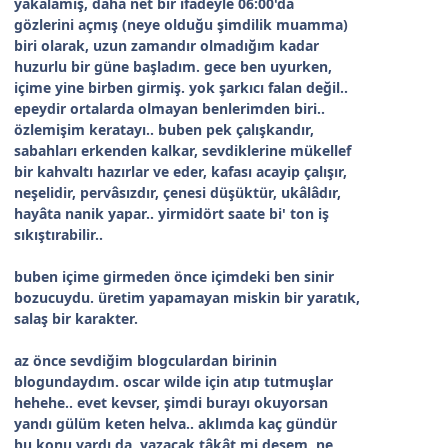
yakalamış, daha net bir ifâdeyle 06:00'da
gözlerini açmış (neye olduğu şimdilik muamma)
biri olarak, uzun zamandır olmadığım kadar
huzurlu bir güne başladım. gece ben uyurken,
içime yine birben girmiş. yok şarkıcı falan değil..
epeydir ortalarda olmayan benlerimden biri..
özlemişim keratayı.. buben pek çalışkandır,
sabahları erkenden kalkar, sevdiklerine mükellef
bir kahvaltı hazırlar ve eder, kafası acayip çalışır,
neşelidir, pervâsızdır, çenesi düşüktür, ukâlâdır,
hayâta nanik yapar.. yirmidört saate bi' ton iş
sıkıştırabilir..
buben içime girmeden önce içimdeki ben sinir
bozucuydu. üretim yapamayan miskin bir yaratık,
salaş bir karakter.
az önce sevdiğim blogculardan birinin
blogundaydım. oscar wilde için atıp tutmuşlar
hehehe.. evet kevser, şimdi burayı okuyorsan
yandı gülüm keten helva.. aklımda kaç gündür
bu konu vardı da, yazacak tâkât mi desem, ne