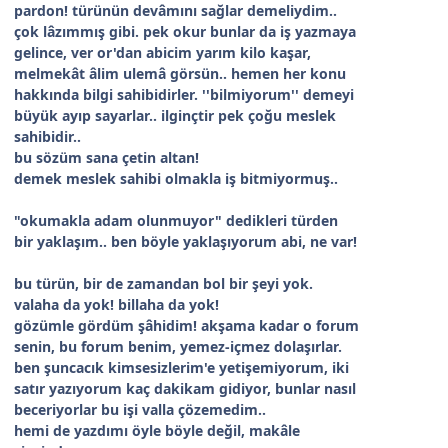
pardon! türünün devâmını sağlar demeliydim..
çok lâzımmış gibi. pek okur bunlar da iş yazmaya
gelince, ver or'dan abicim yarım kilo kaşar,
melmekât âlim ulemâ görsün.. hemen her konu
hakkında bilgi sahibidirler. ''bilmiyorum'' demeyi
büyük ayıp sayarlar.. ilginçtir pek çoğu meslek
sahibidir..
bu sözüm sana çetin altan!
demek meslek sahibi olmakla iş bitmiyormuş..
"okumakla adam olunmuyor" dedikleri türden
bir yaklaşım.. ben böyle yaklaşıyorum abi, ne var!
bu türün, bir de zamandan bol bir şeyi yok.
valaha da yok! billaha da yok!
gözümle gördüm şâhidim! akşama kadar o forum
senin, bu forum benim, yemez-içmez dolaşırlar.
ben şuncacık kimsesizlerim'e yetişemiyorum, iki
satır yazıyorum kaç dakikam gidiyor, bunlar nasıl
beceriyorlar bu işi valla çözemedim..
hemi de yazdımı öyle böyle değil, makâle