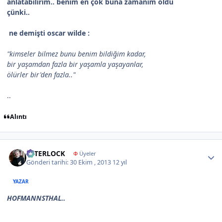
anlatabilirim.. benim en çok buna zamânım oldu
çünki..
ne demişti oscar wilde :
"kimseler bilmez bunu benim bildiğim kadar,
bir yaşamdan fazla bir yaşamla yaşayanlar,
ölürler bir'den fazla.."
..
Alıntı
Author stats
İNTERLOCK
Φ
Üyeler
Gönderi tarihi:
30 Ekim , 2013
12 yıl
YAZAR
HOFMANNSTHAL..