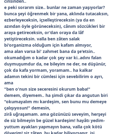
cinsinden..
e peki sorarım size.. bunlar ne zaman yaşıyorlar?
bunca şeyi öğrenmek bir yana, aklında tutacaksın,
ezberleyeceksin, içselleştireceksin (ya da en
azından öyle görüneceksin), cânım sözcükleri bir
araya getireceksin, or'dan oraya da lâf
yetiştireceksin. valla ben zâten salak
bi'organizma olduğum için kafam almıyor,
ama alan varsa bi' zahmet bana da şe'etsin..
okumadığım o kadar çok şey var ki..adını falan
duymuşumdur da, ne bileyim ne der, ne düşünür,
çok da kafa yormam, yoramam.. ha kalkar
adamın tekini bir cümlesi için sevebilirim o ayrı,
ama
"ben o'nun size seceresini okurum baba!"
demem, diyemem.. ha şimdi çıkar da angutun biri
"okumayalım mı kardeşim, sen bunu mu demeye
çalışıyosun!" demesin,
zirâ uğraşamam. ama gözünüzü seveyim, herşeyi
de siz bilmeyin be güzel kardeşim! hayâtı yedim-
yuttum ayakları yapmayın bana, valla çok kötü
döverim! siz zâten, bu kadar biliyorsanız, işi