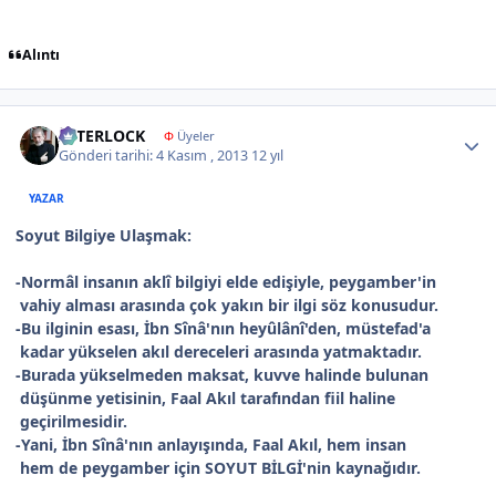
Alıntı
Author stats
İNTERLOCK
Φ
Üyeler
Gönderi tarihi:
4 Kasım , 2013
12 yıl
YAZAR
Soyut Bilgiye Ulaşmak:
-Normâl insanın aklî bilgiyi elde edişiyle, peygamber'in
vahiy alması arasında çok yakın bir ilgi söz konusudur.
-Bu ilginin esası, İbn Sînâ'nın heyûlânî'den, müstefad'a
kadar yükselen akıl dereceleri arasında yatmaktadır.
-Burada yükselmeden maksat, kuvve halinde bulunan
düşünme yetisinin, Faal Akıl tarafından fiil haline
geçirilmesidir.
-Yani, İbn Sînâ'nın anlayışında, Faal Akıl, hem insan
hem de peygamber için SOYUT BİLGİ'nin kaynağıdır.