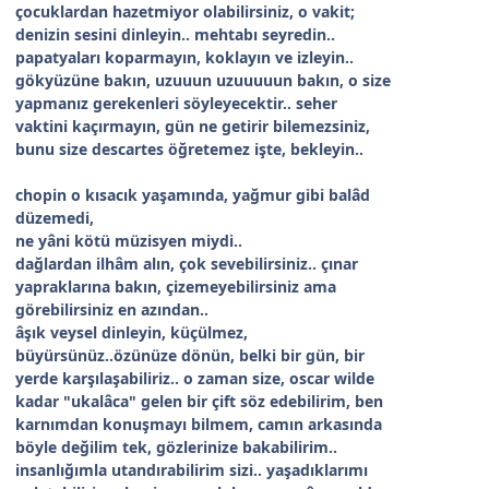
çocuklardan hazetmiyor olabilirsiniz, o vakit;
denizin sesini dinleyin.. mehtabı seyredin..
papatyaları koparmayın, koklayın ve izleyin..
gökyüzüne bakın, uzuuun uzuuuuun bakın, o size
yapmanız gerekenleri söyleyecektir.. seher
vaktini kaçırmayın, gün ne getirir bilemezsiniz,
bunu size descartes öğretemez işte, bekleyin..
chopin o kısacık yaşamında, yağmur gibi balâd
düzemedi,
ne yâni kötü müzisyen miydi..
dağlardan ilhâm alın, çok sevebilirsiniz.. çınar
yapraklarına bakın, çizemeyebilirsiniz ama
görebilirsiniz en azından..
âşık veysel dinleyin, küçülmez,
büyürsünüz..özünüze dönün, belki bir gün, bir
yerde karşılaşabiliriz.. o zaman size, oscar wilde
kadar "ukalâca" gelen bir çift söz edebilirim, ben
karnımdan konuşmayı bilmem, camın arkasında
böyle değilim tek, gözlerinize bakabilirim..
insanlığımla utandırabilirim sizi.. yaşadıklarımı