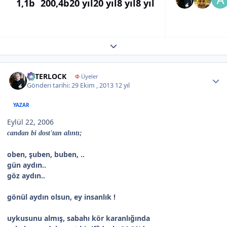
1,1b
200,4b
20 yıl
20 yıl
8 yıl
8 yıl
Expand topic overview
Author stats
İNTERLOCK
Φ
Üyeler
Gönderi tarihi:
29 Ekim , 2013
12 yıl
YAZAR
Eylül 22, 2006
candan bi dost'tan alıntı;
oben, şuben, buben, ..
gün aydın..
göz aydın..
gönül aydın olsun, ey insanlık !
uykusunu almış, sabahı kör karanlığında