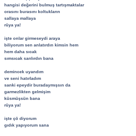
hangisi değerini bulmuş tartışmaktalar
orasını burasını koltukların
sallaya mallaya
rüya ya!
işte onlar girmeseydi araya
biliyorum sen anlatırdın kimsin hem
hem daha sıcak
sımsıcak sarılırdın bana
demincek uyandım
ve seni hatırladım
sanki epeydir buradaymışsın da
garmezlikten gelmişim
küsmüşsün bana
rüya ya!
işte çö diyorum
gıdık yapıyorum sana