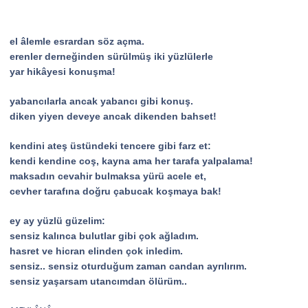
el âlemle esrardan söz açma.
erenler derneğinden sürülmüş iki yüzlülerle
yar hikâyesi konuşma!
yabancılarla ancak yabancı gibi konuş.
diken yiyen deveye ancak dikenden bahset!
kendini ateş üstündeki tencere gibi farz et:
kendi kendine coş, kayna ama her tarafa yalpalama!
maksadın cevahir bulmaksa yürü acele et,
cevher tarafına doğru çabucak koşmaya bak!
ey ay yüzlü güzelim:
sensiz kalınca bulutlar gibi çok ağladım.
hasret ve hicran elinden çok inledim.
sensiz.. sensiz oturduğum zaman candan ayrılırım.
sensiz yaşarsam utancımdan ölürüm..