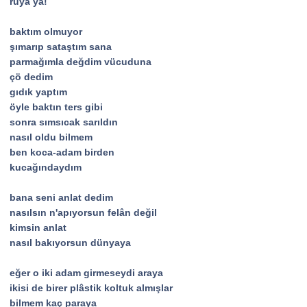
rüya ya!
baktım olmuyor
şımarıp sataştım sana
parmağımla değdim vücuduna
çö dedim
gıdık yaptım
öyle baktın ters gibi
sonra sımsıcak sarıldın
nasıl oldu bilmem
ben koca-adam birden
kucağındaydım
bana seni anlat dedim
nasılsın n'apıyorsun felân değil
kimsin anlat
nasıl bakıyorsun dünyaya
eğer o iki adam girmeseydi araya
ikisi de birer plâstik koltuk almışlar
bilmem kaç paraya