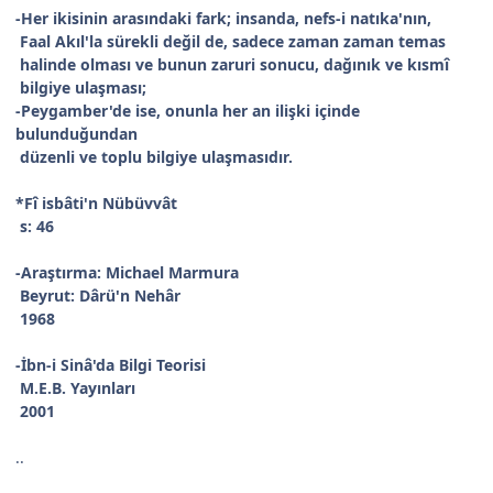
-Her ikisinin arasındaki fark; insanda, nefs-i natıka'nın,
Faal Akıl'la sürekli değil de, sadece zaman zaman temas
halinde olması ve bunun zaruri sonucu, dağınık ve kısmî
bilgiye ulaşması;
-Peygamber'de ise, onunla her an ilişki içinde
bulunduğundan
düzenli ve toplu bilgiye ulaşmasıdır.
*Fî isbâti'n Nübüvvât
s: 46
-Araştırma: Michael Marmura
Beyrut: Dârü'n Nehâr
1968
-İbn-i Sinâ'da Bilgi Teorisi
M.E.B. Yayınları
2001
..