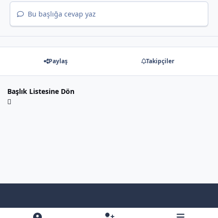
Bu başlığa cevap yaz
Paylaş
Takipçiler
Başlık Listesine Dön
Light Mode
Dark Mode
System Preference
f
x
y
b