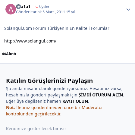
Author stats
a1a1a1
Φ
Üyeler
Gönderi tarihi:
5 Mart , 2011
15 yıl
Solangul.Com Forum Türkiyenin En Kaliteli Forumları
http://www.solangul.com/
Alıntı
Katılın Görüşlerinizi Paylaşın
Şu anda misafir olarak gönderiyorsunuz. Hesabınız varsa,
hesabınızla gönderi paylaşmak için
ŞİMDİ OTURUM AÇIN
.
Eğer üye değilseniz hemen
KAYIT OLUN
.
Not:
İletiniz gönderilmeden önce bir Moderatör
kontrolünden geçirilecektir.