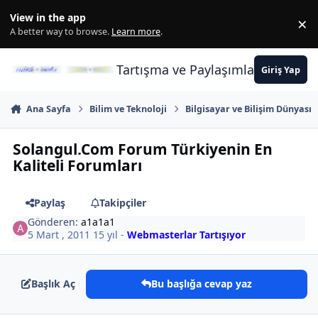
İçeriğe atla
View in the app
×
Di
A better way to browse.
Learn more
.
Tartışma ve Paylaşımların Merkez
Giriş Yap
Ana Sayfa
Bilim ve Teknoloji
Bilgisayar ve Bilişim Dünyası
Solangul.Com Forum Türkiyenin En
Kaliteli Forumları
Paylaş
Takipçiler
Gönderen:
a1a1a1
5 Mart , 2011
15 yıl
-
Webmasterlar Tartışıyor
Başlık Aç
Bu başlığa cevap yaz