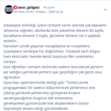
Author stats
İsyanın_gölgesi
Φ
Üyeler
Gönderi tarihi:
10 Mart , 2006
20 yıl
arkadaşlar bilindiği üzere Osmanlı tarihi aslında çok kapsamlı
olmasına rağmen; okullarda bize yükselme dönemi 60 sayfa,
duraklama dönemi 5 sayfa, gerileme dönemi ise 2 sayfada
anlatılır...
hanedan içinde yaşanan hesaplaşma ve cinayetlere,
içsavaşlara nerdeyse hiç değinilmez. Yüzeysel tarih bilgisi
hem eksik kalır, hemde kendi başımıza fikir üretmemiz
zorlaşır..
bize öğretilen osmanlı tarihinde sadece övünülecek yerlerin
yer aldığını,yerilecek yerlerin pas geçildiğini çok geçte olsa
öğrendim.
Oysa bazı aydınlarımızda dediği gibi "Türkün,türke
propagandası"ile sadece böbürlenecek yönlerimizi öne
çıkarıp,yerilecek yönlerimizi gizleyerek biryere
varamıyacağımızı bugüne dek anlamamız
gerekiyorken,günümüzde eski alışkanlıkların bütün
haşmetiyle devam ettiği görülmektedir.