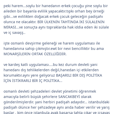
peki harem...soylu bir hanedanın erkek çocuğu yine soylu bir
aileden bir bayanla evlilik yapacaktır.tıpkı orhan bey örneği
gibi...ve evlilikten doğacak erkek çocuk geleceğin padişahı
olunca ne olacaktır. BİR ÜLKENİN TAHTINDA İKİ SÜLALENİN
MİRASI...ve sonuçta aynı topraklarda hak iddia eden iki sülale
ve iç savaşş..
işte osmanlı devşirme geleneği ve harem uygulaması ile
hanedanına sahip çıkmıştır.ewt bir nevi bencilliktir bu ama
MONARŞİLERİN ORTAK ÖZELLİĞİDİR.
ve kardeş katli uygulaması....bu kez durum devleti yani
hanedanı dış tehlikelerden değil,hanedan içi etkilerden
korumaktır.aynı yere geliyoruz BAŞARILI BİR DIŞ POLİTİKA
İÇİN İSTİKRARLI BİR İÇ POLİTİKA...
osmanlı devleti şehzadeleri devlet yönetimi öğrenmek
amacıyla belirli büyük şehirlere SANCAKBEYİ olarak
gönderilmişlerdir. yani herbiri padişah adayıdır... istanbuldaki
padişah ölünce her şehzadeye aynı anda haber verilir ve yarış
başlar . kim önce istanbula ayak basarsa tahta çıkar ve içsavaş