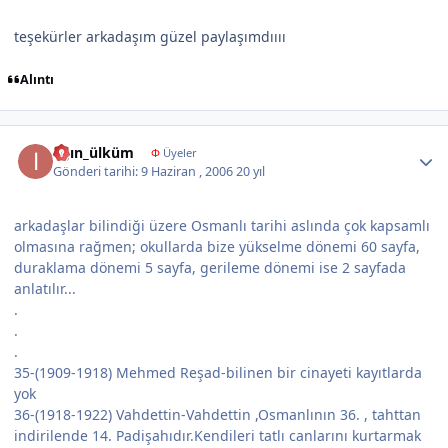
teşekürler arkadaşım güzel paylaşımdıııı
Alıntı
Author stats
ılgın_ülküm
Φ
Üyeler
Gönderi tarihi:
9 Haziran , 2006
20 yıl
arkadaşlar bilindiği üzere Osmanlı tarihi aslında çok kapsamlı
olmasına rağmen; okullarda bize yükselme dönemi 60 sayfa,
duraklama dönemi 5 sayfa, gerileme dönemi ise 2 sayfada
anlatılır...
.
.
.
35-(1909-1918) Mehmed Reşad-bilinen bir cinayeti kayıtlarda
yok
36-(1918-1922) Vahdettin-Vahdettin ,Osmanlının 36. , tahttan
indirilende 14. Padişahıdır.Kendileri tatlı canlarını kurtarmak