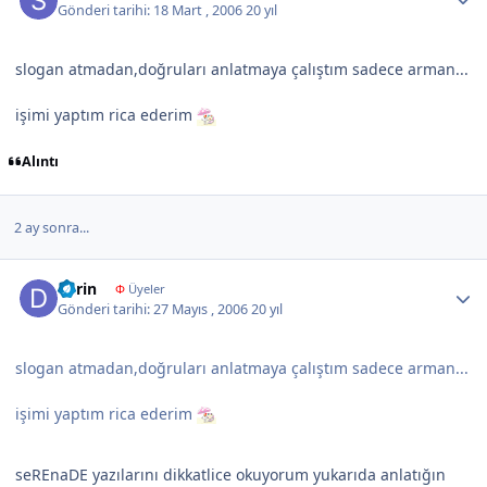
Gönderi tarihi:
18 Mart , 2006
20 yıl
slogan atmadan,doğruları anlatmaya çalıştım sadece arman...
işimi yaptım rica ederim
Alıntı
2 ay sonra...
Author stats
derin
Φ
Üyeler
Gönderi tarihi:
27 Mayıs , 2006
20 yıl
slogan atmadan,doğruları anlatmaya çalıştım sadece arman...
işimi yaptım rica ederim
seREnaDE yazılarını dikkatlice okuyorum yukarıda anlatığın