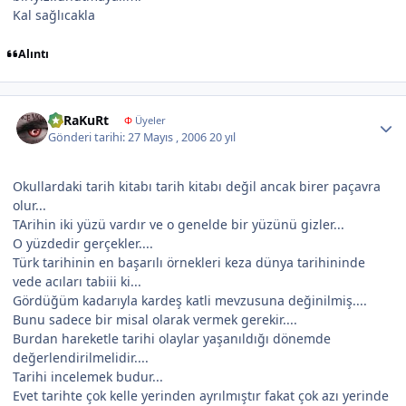
Kal sağlıcakla
Alıntı
Author stats
KaRaKuRt
Φ
Üyeler
Gönderi tarihi:
27 Mayıs , 2006
20 yıl
Okullardaki tarih kitabı tarih kitabı değil ancak birer paçavra
olur...
TArihin iki yüzü vardır ve o genelde bir yüzünü gizler...
O yüzdedir gerçekler....
Türk tarihinin en başarılı örnekleri keza dünya tarihininde
vede acıları tabiii ki...
Gördüğüm kadarıyla kardeş katli mevzusuna değinilmiş....
Bunu sadece bir misal olarak vermek gerekir....
Burdan hareketle tarihi olaylar yaşanıldığı dönemde
değerlendirilmelidir....
Tarihi incelemek budur...
Evet tarihte çok kelle yerinden ayrılmıştır fakat çok azı yerinde