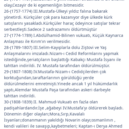
olay,Cezayir de ki egemenliğin bitmesidir.
26-(1757-1774) III.Mustafa-Ülkeyi yıldız falına bakarak
yönetirdi. Kürkçüler çok para kazanıyor diye ülkede kürk
satışlarını yasakladı.Kürkçüler haraç ödeyince satışlar tekrar
serbestleşti.Sadece 2 sadrazamını öldürtmüştür
27-(1774-1789) I.Abdülhamid-Bilinen vukuatı, Küçük Kaynarca
Anlaşması ile Kırım'ın verilmesidir.
28-(1789-1807) III.Selim-Kayıplarla dolu Ziştovi ve Yaş
Anlaşmalarını imzaladı.Nizam-ı Cedid Reformlarını yapmak
istediğinde,şeriatçıların başlattığı Kabakçı Mustafa İsyanı ile
tahttan indirildi. IV. Mustafa tarafından öldürülmüştür.
29-(1807-1808) IV.Mustafa-Nizam-ı Cedidçilerden çok
korktuğundan,taraftarlarının görüldüğü yerde
öldürülmelerini emretmişti.Yinede ancak 1 yıl hükümdarlık
yaptı,Alemdar Mustafa Paşa tarafından askeri darbeyle
tahttan indirildi.
30-(1808-1839) II. Mahmud-Vukuatı en fazla olan
padişahlardandır.İşe ,ağabeyi IV.Mustafa'yı öldürerek başladı.
Dönemin diğer olayları;Mora,Sırp,Kavalalı
İsyanları;donanmanın yakıldığı Novarin olayı;osmanlının ,
kendi valileri ile savaşıp,kaybetmeleri; Kaptan-ı Derya Ahmed