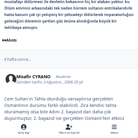
mustafayı öldürmesi ile devletin bekasının hiç bir alakası yoktur. bu
Ölüm emrinin arkasındaki tek neden hürrem sultanın entrikalarıdırki
hatta kanuni çok iyi yetişmiş bir şehzadeyi öldürterek imparatorluğun
geleceğini dönemin şartları göz önüne alındığında büyük bir
tehlikeye atmıştır.
Alıntı
4 hafta sonra...
Misafir CYRANO
Misafirler
Gönderi tarihi:
3 Ağustos , 2006
20 yıl
Cem Sultan'ın Tahta oturduğu varsayılırsa gerçekten
Osmanlının durumu farklı olabilirdi. Zira kendisi tahta
oturamamış olsa bile Adını 2. bayazıd dan daha çok
duyurmuştur. 2. bayazıd ise gerçekten Osmanlı'Nın etkisiz
padişahlarından birisi olarak kalmıştır.
Giriş Yap
TIKLA ve Üye Ol
Menu
Alıntı