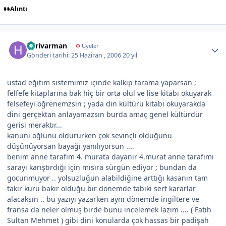
Alıntı
Author stats
harivarman
Φ
Üyeler
Gönderi tarihi:
25 Haziran , 2006
20 yıl
üstad eğitim sistemimiz içinde kalkıp tarama yaparsan ;
felfefe kitaplarına bak hiç bir orta olul ve lise kitabı okuyarak
felsefeyi öğrenemzsin ; yada din kültürü kitabı okuyarakda
dini gerçektan anlayamazsın burda amaç genel kültürdür
gerisi meraktır...
kanuni oğlunu öldürürken çok sevinçli olduğunu
düşünüyorsan bayağı yanılıyorsun ....
benim anne tarafım 4. murata dayanır 4.murat anne tarafımı
sarayı karıştırdığı için mısıra sürgün ediyor ; bundan da
gocunmuyor .. yolsuzluğun alabildiğine arttığı kasanın tam
takır kuru bakır olduğu bir dönemde tabiki sert kararlar
alacaksın .. bu yazıyı yazarken aynı dönemde ingiltere ve
fransa da neler olmuş birde bunu incelemek lazım .... ( Fatih
Sultan Mehmet ) gibi dini konularda çok hassas bir padişah