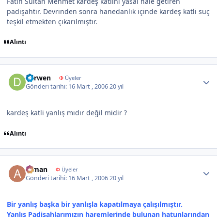
Fatih Sultan Mehmet kardeş katlini yasal hale getiren
padişahtır. Devrinden sonra hanedanlık içinde kardeş katli suç
teşkil etmekten çıkarılmıştır.
Alıntı
Author stats
darwen
Φ
Üyeler
Gönderi tarihi:
16 Mart , 2006
20 yıl
kardeş katli yanlış mıdır değil midir ?
Alıntı
Author stats
arman
Φ
Üyeler
Gönderi tarihi:
16 Mart , 2006
20 yıl
Bir yanlış başka bir yanlışla kapatılmaya çalışılmıştır.
Yanlış Padişahlarımızın haremlerinde bulunan hatunlarından