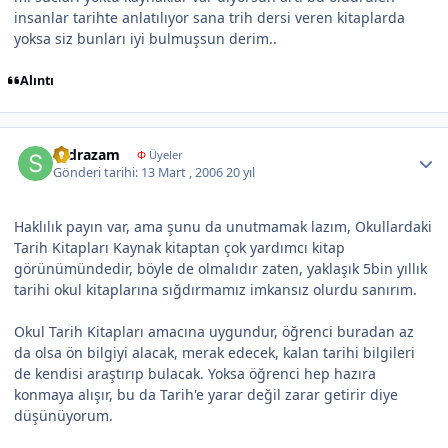
insanlar tarihte anlatılıyor sana trih dersi veren kitaplarda
yoksa siz bunları iyi bulmuşsun derim..
Alıntı
Author stats
sadrazam
Φ
Üyeler
Gönderi tarihi:
13 Mart , 2006
20 yıl
Haklılık payın var, ama şunu da unutmamak lazım, Okullardaki
Tarih Kitapları Kaynak kitaptan çok yardımcı kitap
görünümündedir, böyle de olmalıdır zaten, yaklaşık 5bin yıllık
tarihi okul kitaplarına sığdırmamız imkansız olurdu sanırım.
Okul Tarih Kitapları amacına uygundur, öğrenci buradan az
da olsa ön bilgiyi alacak, merak edecek, kalan tarihi bilgileri
de kendisi araştırıp bulacak. Yoksa öğrenci hep hazıra
konmaya alışır, bu da Tarih'e yarar değil zarar getirir diye
düşünüyorum.