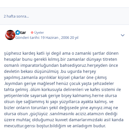
2 hafta sonra...
Author stats
patar
Φ
Üyeler
Gönderi tarihi:
19 Haziran , 2006
20 yıl
şüphesız kardeş katli iyi degil ama o zamanki şartlar dönen
hesaplar bunu gerekli kılmış.bir zamanlar dünyayı titreten
osmanlı imparatorluğundan bahsediyoruz.herşeyden önce
devletin bekası düşünülmüş .bu ugurda herşey
yapılmış.zamanla aşırılıklar kişisel çıkarlar öne çıkmış
.kıyımdan geriye mağlesef henüz çocuk yaşta şehzadeler
tahta gelmiş .ölüm korkusuyla delirenleri ve kafes sistemi ıle
yetişenleride sayarsak geriye bişey kalmamış.herne olursa
olsun öye sağlammış ki yapı yüzyıllarca ayakta kalmış. ve
bizler onların torunları şekil değişsede yine aynıyız.imaj ne
olursa olsun ,güçlüyüz .sanılmasınkı aciziz.atamızın dediği
üzere muhtaç olduğumuz kuvvet damarlarımızdaki asil kanda
mevcuttur.gerısı boştur.bildiğim ve anladıgım budur.