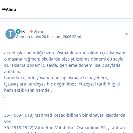
Alıntı
Author stats
Türk
Φ
Üyeler
Gönderi tarihi:
20 Haziran , 2006
20 yıl
arkadaşlar bilindiği üzere Osmanlı tarihi aslında çok kapsamlı
olmasına rağmen; okullarda bize yükselme dönemi 60 sayfa,
duraklama dönemi 5 sayfa, gerileme dönemi ise 2 sayfada
anlatılır...
hanedan içinde yaşanan hesaplaşma ve cinayetlere,
içsavaşlara nerdeyse hiç değinilmez. Yüzeysel tarih bilgisi
hem eksik kalır, hemde .
.
.
.
35-(1909-1918) Mehmed Reşad-bilinen bir cinayeti kayıtlarda
yok
36-(1918-1922) Vahdettin-Vahdettin ,Osmanlının 36. , tahttan