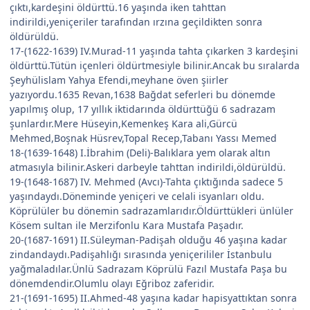
çıktı,kardeşini öldürttü.16 yaşında iken tahttan
indirildi,yeniçeriler tarafından ırzına geçildikten sonra
öldürüldü.
17-(1622-1639) IV.Murad-11 yaşında tahta çıkarken 3 kardeşini
öldürttü.Tütün içenleri öldürtmesiyle bilinir.Ancak bu sıralarda
Şeyhülislam Yahya Efendi,meyhane öven şiirler
yazıyordu.1635 Revan,1638 Bağdat seferleri bu dönemde
yapılmış olup, 17 yıllık iktidarında öldürttüğü 6 sadrazam
şunlardır.Mere Hüseyin,Kemenkeş Kara ali,Gürcü
Mehmed,Boşnak Hüsrev,Topal Recep,Tabanı Yassı Memed
18-(1639-1648) I.İbrahim (Deli)-Balıklara yem olarak altın
atmasıyla bilinir.Askeri darbeyle tahttan indirildi,öldürüldü.
19-(1648-1687) IV. Mehmed (Avcı)-Tahta çıktığında sadece 5
yaşındaydı.Döneminde yeniçeri ve celali isyanları oldu.
Köprülüler bu dönemin sadrazamlarıdır.Öldürttükleri ünlüler
Kösem sultan ile Merzifonlu Kara Mustafa Paşadır.
20-(1687-1691) II.Süleyman-Padişah olduğu 46 yaşına kadar
zindandaydı.Padişahlığı sırasında yeniçerililer İstanbulu
yağmaladılar.Ünlü Sadrazam Köprülü Fazıl Mustafa Paşa bu
dönemdendir.Olumlu olayı Eğriboz zaferidir.
21-(1691-1695) II.Ahmed-48 yaşına kadar hapisyattıktan sonra