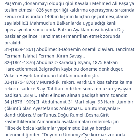
Paşa'nın ,donanmayı olduğu gibi Kavalalı Mehmed Ali Paşa'ya
teslim etmesi;1826 yeniçeriliği kaldırma operasyonu sırasında
kendi ordusundan 140bin kişinin kılıçtan geçirilmesi,olarak
sayılabilir.II.Mahmud'un,Balkanlarda uyguladığı kanlı
operasyonlar sonucunda Balkan Ayaklanması başladı.Dış
baskılar gelince "Tanzimat Fermanı"ilan etmek zorunda
bırakıldı.
31-(1839-1861) Abdülmecit-Dönemin önemli olayları..Tanzimat
Fermanı,Islahat Fermanı,Kırım Savaşı..
32-(1861-1876) Abdülaziz-Karadağ İsyanı, 1875 Balkan
Hareketlenmesi,Belgrad'ın kaybı bu döneme denk düşer.
Vukela Heyeti tarafından tahttan indirilmiştir.
33-(1876-1876) V Murad-İki rekoru vardır.En kısa tahtta kalma
rekoru..sadece 3 ay. Tahttan indikten sonra en uzun yaşayan
padişah..28 yıl.. Tahtı elinden alınan padişahlarımızdandır.
34-(1876-1909) II. Abdülhamit-31 Mart olayı ,93 Harbi ,tam bir
çöküntü olan Ayestefanos Anlaşması.. unutulmayanlar-
dandır.Kıbrıs,Mısır,Tunus,Doğu Rumeli,Bosna,Girit
kaybettikleridir.Zamanında ayaklanmaları önlemek için
Filibe'de bolca katliamlar yapılmıştır. Batıya borçlar
ödenmediğinden "Duyun-u Umumiye"ye kurmak zorunda