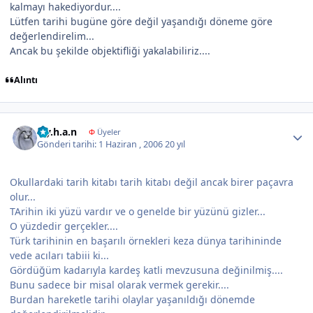
kalmayı hakediyordur....
Lütfen tarihi bugüne göre değil yaşandığı döneme göre
değerlendirelim...
Ancak bu şekilde objektifliği yakalabiliriz....
Alıntı
Author stats
a.y.h.a.n
Φ
Üyeler
Gönderi tarihi:
1 Haziran , 2006
20 yıl
Okullardaki tarih kitabı tarih kitabı değil ancak birer paçavra
olur...
TArihin iki yüzü vardır ve o genelde bir yüzünü gizler...
O yüzdedir gerçekler....
Türk tarihinin en başarılı örnekleri keza dünya tarihininde
vede acıları tabiii ki...
Gördüğüm kadarıyla kardeş katli mevzusuna değinilmiş....
Bunu sadece bir misal olarak vermek gerekir....
Burdan hareketle tarihi olaylar yaşanıldığı dönemde