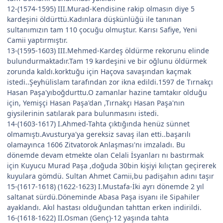
12-(1574-1595) III.Murad-Kendisine rakip olmasın diye 5
kardeşini öldürttü.Kadınlara düşkünlüğü ile tanınan
sultanımızın tam 110 çocuğu olmuştur. Karısı Safiye, Yeni
Camii yaptırmıştır.
13-(1595-1603) III.Mehmed-Kardeş öldürme rekorunu elinde
bulundurmaktadır.Tam 19 kardeşini ve bir oğlunu öldürmek
zorunda kaldı.korktuğu için Haçova savaşından kaçmak
istedi..Şeyhülislam tarafından zor ikna edildi.1597 de Tırnakçı
Hasan Paşa'yıboğdurttu.O zamanlar hazine tamtakır olduğu
için, Yemişçi Hasan Paşa'dan ,Tırnakçı Hasan Paşa'nın
giysilerinin satılarak para bulunmasını istedi.
14-(1603-1617) I.Ahmed-Tahta çıktığında henüz sünnet
olmamıştı.Avusturya'ya gereksiz savaş ilan etti..başarılı
olamayınca 1606 Zitvatorok Anlaşması'nı imzaladı. Bu
dönemde devam etmekte olan Celali İsyanları nı bastırmak
için Kuyucu Murad Paşa ,doğuda 30bin kişiyi kılıçtan geçirerek
kuyulara gömdü. Sultan Ahmet Camii,bu padişahın adını taşır
15-(1617-1618) (1622-1623) I.Mustafa-İki ayrı dönemde 2 yıl
saltanat sürdü.Döneminde Abasa Paşa isyanı ile Sipahiler
ayaklandı. Akıl hastası olduğundan tahttan erken indirildi.
16-(1618-1622) II.Osman (Genç)-12 yaşında tahta