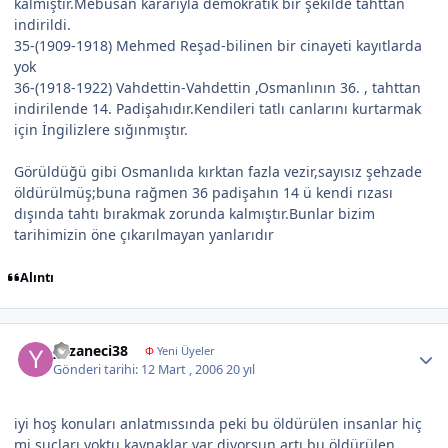
kalmıştır.Mebusan kararıyla demokratik bir şekilde tahttan
indirildi.
35-(1909-1918) Mehmed Reşad-bilinen bir cinayeti kayıtlarda
yok
36-(1918-1922) Vahdettin-Vahdettin ,Osmanlının 36. , tahttan
indirilende 14. Padişahıdır.Kendileri tatlı canlarını kurtarmak
için İngilizlere sığınmıştır.
Görüldüğü gibi Osmanlıda kırktan fazla vezir,sayısız şehzade
öldürülmüş;buna rağmen 36 padişahın 14 ü kendi rızası
dışında tahtı bırakmak zorunda kalmıştır.Bunlar bizim
tarihimizin öne çıkarılmayan yanlarıdır
Alıntı
Author stats
yazaneci38
Φ
Yeni Üyeler
Gönderi tarihi:
12 Mart , 2006
20 yıl
iyi hoş konuları anlatmıssında peki bu öldürülen insanlar hiç
mi sucları yoktu kaynaklar var diyorsun artı bu öldürülen