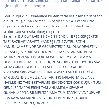
indirilende 14. Padişahıdır.Kendileri tatlı canlarını kurtarmak
için İngilizlere sığınmıştır.
Görüldüğü gibi Osmanlıda kırktan fazla vezir,sayısız şehzade
öldürülmüş;buna rağmen 36 padişahın 14 ü kendi rızası
dışında tahtı bırakmak zorunda kalmıştır.Bunlar bizim
tarihimizin öne çıkarılmayan yanlar
Selamlar,BU OLAYLARIN HEMEN HEMEN HEPSİ GERÇEKTİR
TABİ BAZILARI ABARTI.KARDEŞ KATLİ ZATEN FATİH
KANUNNAMESİNDE DE GEÇMEKTEDİR.BU OLAY DEVLETİN
BEKASI İÇİN ZORUNLUDUR.YÜCE HAKANLARIMIZ BUNU
YAPARKEN ZEVKTEN DÖRTKÖŞE OLMURYOLARDI AMA
DEVLETLERİ VE MİLLETLERİ İÇİN ZARURİYDİ.BU UYGULAMAYI
YAPMAYAN DİĞER TÜRK DEVLETLERİ ÇOK ÇABUK
YIKILMIŞLARDIRSADECE BUNUN VATAN VE MİLLET İÇİN
YAPILDIĞINI BİLMELİSİNİZ.TARİH KİTAPLARINA GELİNCE
HAKLISINIZ TARİH KİTAPLARININ SEVİYESİ ÇOK DÜŞÜK TÜM
GENÇLER TARİHLERİNİ TAM ANLAMIYLA SEVAP VE
GÜNAHLARIYLA BİLMELİDİR.AMA TÜM TARİHİNİ AVRUPA VE
RUS KAYNAKLARINDAN GEÇİREN Bİ ZİHNİYET BUNU
BEKLEMEK ZATEN ÇOK ZOR