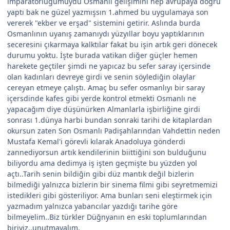
imparatorluğumuydu Osmanlı gelişimini hep avrupaya doğru
yaptı bak ne güzel yazmışsın 1.ahmed bu uygulamaya son
vererek "ekber ve erşad" sistemini getirir. Aslında burda
Osmanlının uyanış zamanıydı yüzyıllar boyu yaptıklarının
seceresini çıkarmaya kalktılar fakat bu işin artık geri dönecek
durumu yoktu. İşte burada vatikan diğer güçler hemen
harekete geçtiler şimdi ne yapıcaz bu sefer saray içersinde
olan kadınları devreye girdi ve senin söylediğin olaylar
cereyan etmeye çalıştı. Amaç bu sefer osmanlıyı bir saray
içersdinde kafes gibi yerde kontrol etmekti Osmanlı ne
yapacağım diye düşünürken Almanlarla işbirliğine girdi
sonrası 1.dünya harbi bundan sonraki tarihi de kitaplardan
okursun zaten Son Osmanlı Padişahlarından Vahdettin neden
Mustafa Kemal'i görevli kılarak Anadoluya gönderdi
zannediyorsun artık kendilerinin biittiğini son bulduğunu
biliyordu ama dedimya iş işten geçmişte bu yüzden yol
açtı..Tarih senin bildiğin gibi düz mantık değil bizlerin
bilmediği yalnızca bizlerin bir sinema filmi gibi seyretmemizi
istedikleri gibi gösteriliyor. Ama bunları seni eleştirmek için
yazmadım yalnızca yabancılar yazdığı tarihe göre
bilmeyelim..Biz türkler Düğnyanın en eski toplumlarından
biriyiz..unutmayalım.