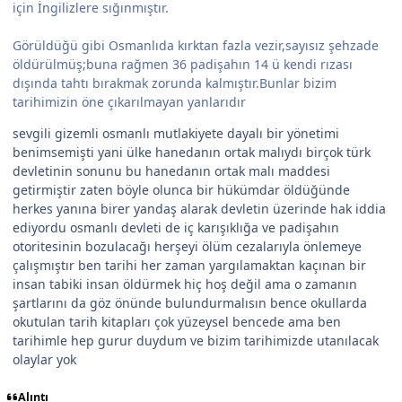
için İngilizlere sığınmıştır.
Görüldüğü gibi Osmanlıda kırktan fazla vezir,sayısız şehzade
öldürülmüş;buna rağmen 36 padişahın 14 ü kendi rızası
dışında tahtı bırakmak zorunda kalmıştır.Bunlar bizim
tarihimizin öne çıkarılmayan yanlarıdır
sevgili gizemli osmanlı mutlakiyete dayalı bir yönetimi
benimsemişti yani ülke hanedanın ortak malıydı birçok türk
devletinin sonunu bu hanedanın ortak malı maddesi
getirmiştir zaten böyle olunca bir hükümdar öldüğünde
herkes yanına birer yandaş alarak devletin üzerinde hak iddia
ediyordu osmanlı devleti de iç karışıklığa ve padişahın
otoritesinin bozulacağı herşeyi ölüm cezalarıyla önlemeye
çalışmıştır ben tarihi her zaman yargılamaktan kaçınan bir
insan tabiki insan öldürmek hiç hoş değil ama o zamanın
şartlarını da göz önünde bulundurmalısın bence okullarda
okutulan tarih kitapları çok yüzeysel bencede ama ben
tarihimle hep gurur duydum ve bizim tarihimizde utanılacak
olaylar yok
Alıntı