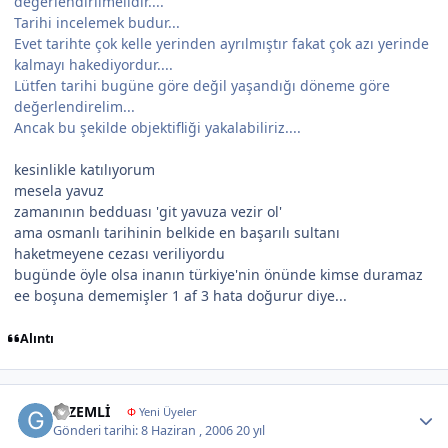
değerlendirilmelidir....
Tarihi incelemek budur...
Evet tarihte çok kelle yerinden ayrılmıştır fakat çok azı yerinde
kalmayı hakediyordur....
Lütfen tarihi bugüne göre değil yaşandığı döneme göre
değerlendirelim...
Ancak bu şekilde objektifliği yakalabiliriz....
kesinlikle katılıyorum
mesela yavuz
zamanının bedduası 'git yavuza vezir ol'
ama osmanlı tarihinin belkide en başarılı sultanı
haketmeyene cezası veriliyordu
bugünde öyle olsa inanın türkiye'nin önünde kimse duramaz
ee boşuna dememişler 1 af 3 hata doğurur diye...
Alıntı
Author stats
GİZEMLİ
Φ
Yeni Üyeler
Gönderi tarihi:
8 Haziran , 2006
20 yıl