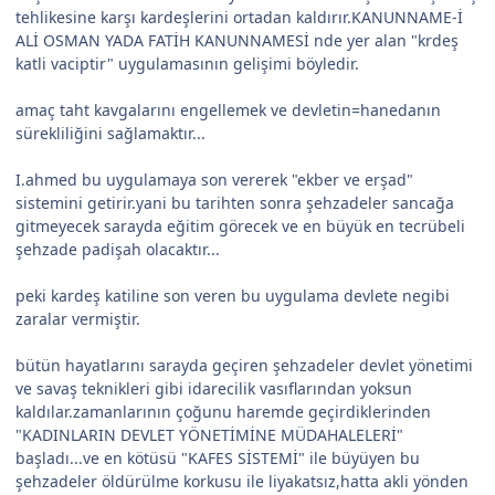
tehlikesine karşı kardeşlerini ortadan kaldırır.KANUNNAME-İ
ALİ OSMAN YADA FATİH KANUNNAMESİ nde yer alan "krdeş
katli vaciptir" uygulamasının gelişimi böyledir.
amaç taht kavgalarını engellemek ve devletin=hanedanın
sürekliliğini sağlamaktır...
I.ahmed bu uygulamaya son vererek "ekber ve erşad"
sistemini getirir.yani bu tarihten sonra şehzadeler sancağa
gitmeyecek sarayda eğitim görecek ve en büyük en tecrübeli
şehzade padişah olacaktır...
peki kardeş katiline son veren bu uygulama devlete negibi
zaralar vermiştir.
bütün hayatlarını sarayda geçiren şehzadeler devlet yönetimi
ve savaş teknikleri gibi idarecilik vasıflarından yoksun
kaldılar.zamanlarının çoğunu haremde geçirdiklerinden
"KADINLARIN DEVLET YÖNETİMİNE MÜDAHALELERİ"
başladı...ve en kötüsü "KAFES SİSTEMİ" ile büyüyen bu
şehzadeler öldürülme korkusu ile liyakatsız,hatta akli yönden