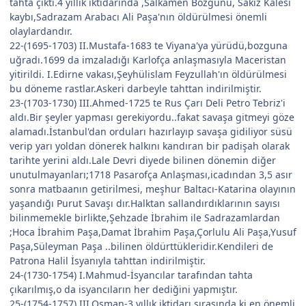
tahta çıktı.4 yıllık iktidarında ,Salkamen Bozgunu, Sakız Kalesi
kaybı,Sadrazam Arabacı Ali Paşa'nın öldürülmesi önemli
olaylardandır.
22-(1695-1703) II.Mustafa-1683 te Viyana'ya yürüdü,bozguna
uğradı.1699 da imzaladığı Karlofça anlaşmasıyla Maceristan
yitirildi. I.Edirne vakası,Şeyhülislam Feyzullah'ın öldürülmesi
bu döneme rastlar.Askeri darbeyle tahttan indirilmiştir.
23-(1703-1730) III.Ahmed-1725 te Rus Çarı Deli Petro Tebriz'i
aldı.Bir şeyler yapması gerekiyordu..fakat savaşa gitmeyi göze
alamadı.İstanbul'dan orduları hazırlayıp savaşa gidiliyor süsü
verip yarı yoldan dönerek halkını kandıran bir padişah olarak
tarihte yerini aldı.Lale Devri diyede bilinen dönemin diğer
unutulmayanları;1718 Pasarofça Anlaşması,icadından 3,5 asır
sonra matbaanın getirilmesi, meşhur Baltacı-Katarina olayının
yaşandığı Purut Savaşı dır.Halktan sallandırdıklarının sayısı
bilinmemekle birlikte,Şehzade İbrahim ile Sadrazamlardan
;Hoca İbrahim Paşa,Damat İbrahim Paşa,Çorlulu Ali Paşa,Yusuf
Paşa,Süleyman Paşa ..bilinen öldürttükleridir.Kendileri de
Patrona Halil İsyanıyla tahttan indirilmiştir.
24-(1730-1754) I.Mahmud-İsyancılar tarafından tahta
çıkarılmış,o da isyancıların her dediğini yapmıştır.
25-(1754-1757) III.Osman-3 yıllık iktidarı sırasında ki en önemli