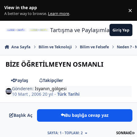
İçeriğe atla
View in the app
×
Di
A better way to browse.
Learn more
.
Tartışma ve Paylaşımların Merkez
Giriş Yap
Ana Sayfa
Bilim ve Teknoloji
Bilim ve Felsefe
Neden ? - N
BİZE ÖĞRETİLMEYEN OSMANLI
Paylaş
Takipçiler
Gönderen:
İsyanın_gölgesi
10 Mart , 2006
20 yıl
-
Türk Tarihi
Başlık Aç
Bu başlığa cevap yaz
S
SAYFA: 1 - TOPLAM: 2
SONRAKI