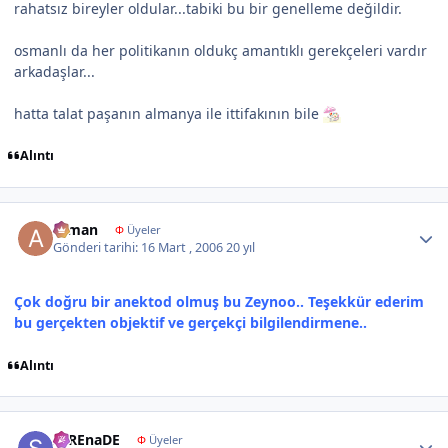
rahatsız bireyler oldular...tabiki bu bir genelleme değildir.
osmanlı da her politikanın oldukç amantıklı gerekçeleri vardır
arkadaşlar...
hatta talat paşanın almanya ile ittifakının bile
Alıntı
Author stats
arman
Φ
Üyeler
Gönderi tarihi:
16 Mart , 2006
20 yıl
Çok doğru bir anektod olmuş bu Zeynoo.. Teşekkür ederim
bu gerçekten objektif ve gerçekçi bilgilendirmene..
Alıntı
Author stats
seREnaDE
Φ
Üyeler