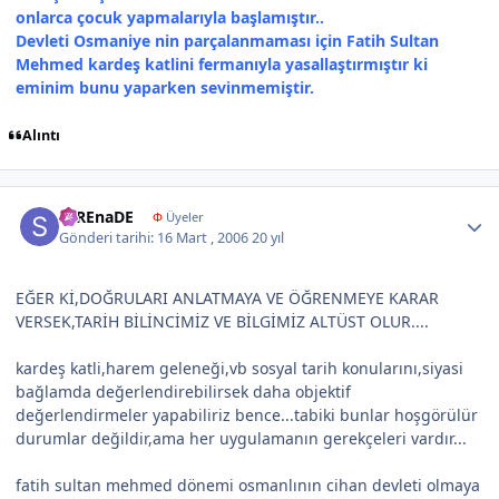
onlarca çocuk yapmalarıyla başlamıştır..
Devleti Osmaniye nin parçalanmaması için Fatih Sultan
Mehmed kardeş katlini fermanıyla yasallaştırmıştır ki
eminim bunu yaparken sevinmemiştir.
Alıntı
Author stats
seREnaDE
Φ
Üyeler
Gönderi tarihi:
16 Mart , 2006
20 yıl
EĞER Kİ,DOĞRULARI ANLATMAYA VE ÖĞRENMEYE KARAR
VERSEK,TARİH BİLİNCİMİZ VE BİLGİMİZ ALTÜST OLUR....
kardeş katli,harem geleneği,vb sosyal tarih konularını,siyasi
bağlamda değerlendirebilirsek daha objektif
değerlendirmeler yapabiliriz bence...tabiki bunlar hoşgörülür
durumlar değildir,ama her uygulamanın gerekçeleri vardır...
fatih sultan mehmed dönemi osmanlının cihan devleti olmaya