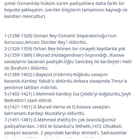
şimdi Osmanlıda hüküm süren padişahlara daha farklı bir
boyutta yaklaşalım. (verilen bilgilerin tamamının kaynağı ve
kanıtları mevcuttur)
1-(1298-1326) Osman Bey-Osmanlı İmparatorluğu'nun
kurucusu.Amcası Dündar Bey'i öldürttü.
2-(1326-1359) Orhan Bey-bilinen bir cinayeti kayıtlarda yok
3-(1359-1389) I.Murad (Hüdagendivar)-Sırpsındığı ,Kosova
savaşlarını kazanan padişah.Oğlu Savcıbey ile kardeşleri Halil
ile İbrahim'i öldürttü.
4-(1389-1402) I.Bayezid (Yıldırım)-Niğbolu savaşını
kazandı.Kardeşi Yakub'u öldürdü.Ankara savaşında Timur'a
yenilince tahttan indirildi.
5-(1402-1421) I.Mehmed-Kardeşi İsa Çelebi'yi boğdurttu,Şeyh
Bedrettin'i idam ettirdi.
6-(1421-1451) II.Murad-Varna ve II.Kosova savaşları
kahramanı.Kardeşi Mustafa'yı öldürttü.
7-(1451-1481) II.Mehmed (Fatih)-En çok övündüğümüz
padişahlardan..1453 te İstanbul'u fethetti,1472 Otlukbeli
savaşını kazandı. 2 yaşındaki kardeşi Ahmed'i, Sadrazamlar