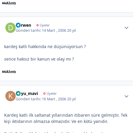
Alıntı
Author stats
darwen
Φ
Üyeler
Gönderi tarihi:
14 Mart , 2006
20 yıl
kardeş katli hakkında ne düşünüyorsun ?
sence haksız bir kanun ve olay mı ?
Alıntı
Author stats
koyu_mavi
Φ
Üyeler
Gönderi tarihi:
16 Mart , 2006
20 yıl
Kardeş katli ilk saltanat yıllarından itibaren süre gelmiştir. Tek
kişi iktidarının olmazsa olmazıdır. Ve en kötü yanıdır.