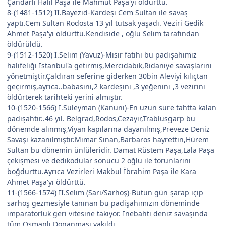
Çandarlı Halil Paşa ile Mahmut Paşa'yı öldürttü.
8-(1481-1512) II.Bayezid-Kardeşi Cem Sultan ile savaş
yaptı.Cem Sultan Rodosta 13 yıl tutsak yaşadı. Veziri Gedik
Ahmet Paşa'yı öldürttü.Kendiside , oğlu Selim tarafından
öldürüldü.
9-(1512-1520) I.Selim (Yavuz)-Mısır fatihi bu padişahımız
halifeliği İstanbul'a getirmiş,Mercidabık,Ridaniye savaşlarını
yönetmiştir.Çaldıran seferine giderken 30bin Aleviyi kılıçtan
geçirmiş,ayrıca..babasını,2 kardeşini ,3 yeğenini ,3 vezirini
öldürterek tarihteki yerini almıştır.
10-(1520-1566) I.Süleyman (Kanuni)-En uzun süre tahtta kalan
padişahtır..46 yıl. Belgrad,Rodos,Cezayir,Trablusgarp bu
dönemde alınmış,Viyan kapılarına dayanılmış,Preveze Deniz
Savaşı kazanılmıştır.Mimar Sinan,Barbaros hayrettin,Hürem
Sultan bu dönemin ünlüleridir. Damat Rüstem Paşa,Lala Paşa
çekişmesi ve dedikodular sonucu 2 oğlu ile torunlarını
boğdurttu.Ayrıca Vezirleri Makbul İbrahim Paşa ile Kara
Ahmet Paşa'yı öldürttü.
11-(1566-1574) II.Selim (Sarı/Sarhoş)-Bütün gün şarap içip
sarhoş gezmesiyle tanınan bu padişahımızın döneminde
imparatorluk geri vitesine takıyor. İnebahtı deniz savaşında
tüm Osmanlı Donanması yakıldı.