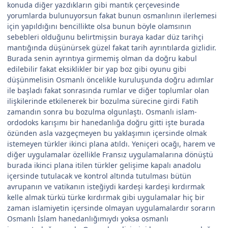
konuda diğer yazdıkların gibi mantık çerçevesinde
yorumlarda bulunuyorsun fakat bunun osmanlının ilerlemesi
için yapıldığını bencillikte olsa bunun böyle olamsının
sebebleri olduğunu belirtmişsin buraya kadar düz tarihçi
mantığında düşünürsek güzel fakat tarih ayrıntılarda gizlidir.
Burada senin ayrıntıya girmemiş olman da doğru kabul
edilebilir fakat eksiklikler bir yap boz gibi oyunu gibi
düşünmelisin Osmanlı öncelikle kuruluşunda doğru adımlar
ile başladı fakat sonrasında rumlar ve diğer toplumlar olan
ilişkilerinde etkilenerek bir bozulma sürecine girdi Fatih
zamandın sonra bu bozulma olgunlaştı. Osmanlı islam-
ordodoks karışımı bir hanedanlığa doğru gitti işte burada
özünden asla vazgeçmeyen bu yaklaşımın içersinde olmak
istemeyen türkler ikinci plana atıldı. Yeniçeri ocağı, harem ve
diğer uygulamalar özellikle Fransız uygulamalarına dönüştü
burada ikinci plana itilen türkler gelişime kapalı anadolu
içersinde tutulacak ve kontrol altında tutulması bütün
avrupanın ve vatikanın isteğiydi kardeşi kardeşi kırdırmak
kelle almak türkü türke kırdırmak gibi uygulamalar hiç bir
zaman islamiyetin içersinde olmayan uygulamalardır sorarın
Osmanlı İslam hanedanlığımıydı yoksa osmanlı