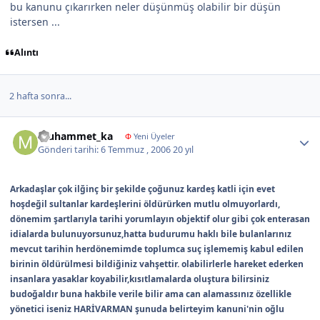
bu kanunu çıkarırken neler düşünmüş olabilir bir düşün
istersen ...
Alıntı
2 hafta sonra...
Author stats
muhammet_ka
Φ
Yeni Üyeler
Gönderi tarihi:
6 Temmuz , 2006
20 yıl
Arkadaşlar çok ilğinç bir şekilde çoğunuz kardeş katli için evet
hoşdeğil sultanlar kardeşlerini öldürürken mutlu olmuyorlardı,
dönemim şartlarıyla tarihi yorumlayın objektif olur gibi çok enterasan
idialarda bulunuyorsunuz,hatta budurumu haklı bile bulanlarınız
mevcut tarihin herdönemimde toplumca suç işlememiş kabul edilen
birinin öldürülmesi bildiğiniz vahşettir. olabilirlerle hareket ederken
insanlara yasaklar koyabilir,kısıtlamalarda oluştura bilirsiniz
budoğaldır buna hakbile verile bilir ama can alamassınız özellikle
yönetici iseniz HARİVARMAN şunuda belirteyim kanuni'nin oğlu