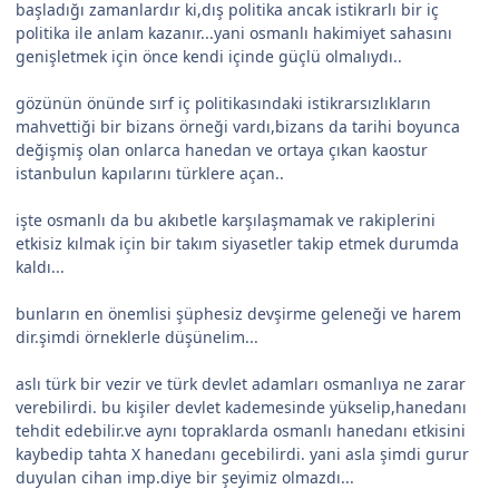
başladığı zamanlardır ki,dış politika ancak istikrarlı bir iç
politika ile anlam kazanır...yani osmanlı hakimiyet sahasını
genişletmek için önce kendi içinde güçlü olmalıydı..
gözünün önünde sırf iç politikasındaki istikrarsızlıkların
mahvettiği bir bizans örneği vardı,bizans da tarihi boyunca
değişmiş olan onlarca hanedan ve ortaya çıkan kaostur
istanbulun kapılarını türklere açan..
işte osmanlı da bu akıbetle karşılaşmamak ve rakiplerini
etkisiz kılmak için bir takım siyasetler takip etmek durumda
kaldı...
bunların en önemlisi şüphesiz devşirme geleneği ve harem
dir.şimdi örneklerle düşünelim...
aslı türk bir vezir ve türk devlet adamları osmanlıya ne zarar
verebilirdi. bu kişiler devlet kademesinde yükselip,hanedanı
tehdit edebilir.ve aynı topraklarda osmanlı hanedanı etkisini
kaybedip tahta X hanedanı gecebilirdi. yani asla şimdi gurur
duyulan cihan imp.diye bir şeyimiz olmazdı...