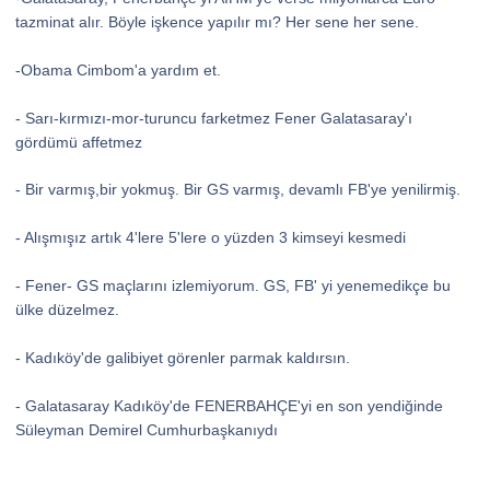
tazminat alır. Böyle işkence yapılır mı? Her sene her sene.
-Obama Cimbom'a yardım et.
- Sarı-kırmızı-mor-turuncu farketmez Fener Galatasaray'ı
gördümü affetmez
- Bir varmış,bir yokmuş. Bir GS varmış, devamlı FB'ye yenilirmiş.
- Alışmışız artık 4'lere 5'lere o yüzden 3 kimseyi kesmedi
- Fener- GS maçlarını izlemiyorum. GS, FB' yi yenemedikçe bu
ülke düzelmez.
- Kadıköy'de galibiyet görenler parmak kaldırsın.
- Galatasaray Kadıköy'de FENERBAHÇE'yi en son yendiğinde
Süleyman Demirel Cumhurbaşkanıydı