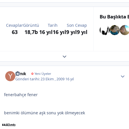
Bu Başlıkta
Cevaplar
Görüntü
Tarih
Son Cevap
63
18,7b
16 yıl
16 yıl
9 yıl
9 yıl
Expand topic overview
Author stats
yanık
Φ
Yeni Üyeler
Gönderi tarihi:
23 Ekim , 2009
16 yıl
fenerbahçe fener
benimki ölümüne aşk sonu yok ölmeyecek
Alıntı