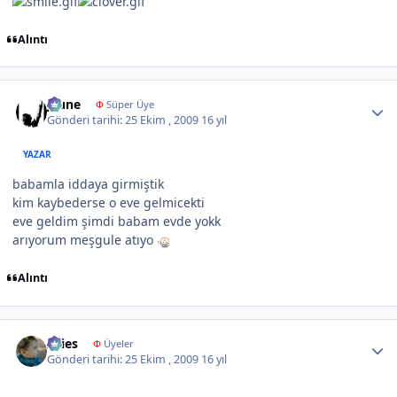
Alıntı
Author stats
jeune
Φ
Süper Üye
Gönderi tarihi:
25 Ekim , 2009
16 yıl
YAZAR
babamla iddaya girmiştik
kim kaybederse o eve gelmicekti
eve geldim şimdi babam evde yokk
arıyorum meşgule atıyo
Alıntı
Author stats
Aries
Φ
Üyeler
Gönderi tarihi:
25 Ekim , 2009
16 yıl