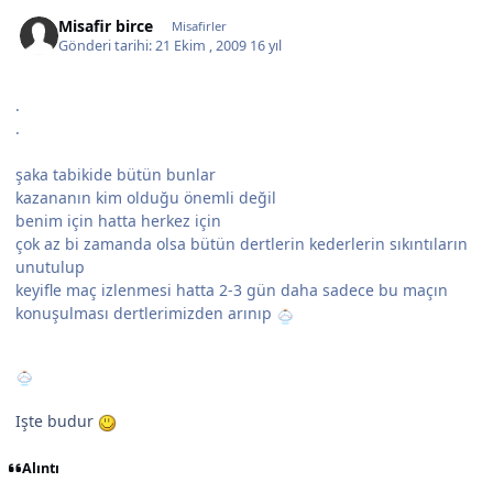
Misafir birce
Misafirler
Gönderi tarihi:
21 Ekim , 2009
16 yıl
.
.
şaka tabikide bütün bunlar
kazananın kim olduğu önemli değil
benim için hatta herkez için
çok az bi zamanda olsa bütün dertlerin kederlerin sıkıntıların
unutulup
keyifle maç izlenmesi hatta 2-3 gün daha sadece bu maçın
konuşulması dertlerimizden arınıp
Işte budur
Alıntı