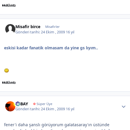
Alıntı
Misafir birce
Misafirler
Gönderi tarihi:
24 Ekim , 2009
16 yıl
eskisi kadar fanatik olmasam da yine gs lıyım..
Alıntı
Author stats
ERBAY
Φ
Süper Üye
Gönderi tarihi:
24 Ekim , 2009
16 yıl
fener'i daha şanslı görüyorum galatasaray'ın üstünde