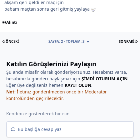
akşam geri geldiler maç için
babam maçtan sonra geri gitmiş yaylaya
Alıntı
İLK SAYFA
S
ÖNCEKI
SAYFA: 2 - TOPLAM: 3
SONRAKI
Katılın Görüşlerinizi Paylaşın
Şu anda misafir olarak gönderiyorsunuz. Hesabınız varsa,
hesabınızla gönderi paylaşmak için
ŞİMDİ OTURUM AÇIN
.
Eğer üye değilseniz hemen
KAYIT OLUN
.
Not:
İletiniz gönderilmeden önce bir Moderatör
kontrolünden geçirilecektir.
Bu başlığa cevap yaz