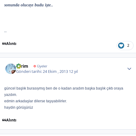
sonunda olucayı budu işte..
..
Alıntı
2
Author stats
Evrim
Φ
Üyeler
Gönderi tarihi:
24 Ekim , 2013
12 yıl
güncel başlık burasıymış ben de o kadan aradım başka başlık çıktı oraya
yazdım.
edmin arkadaşlar dilerse taşıyabilirler.
haydin görüşürüz
Alıntı