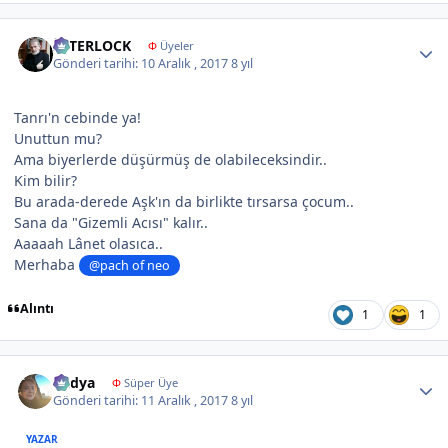
Author stats
İNTERLOCK
Φ
Üyeler
Gönderi tarihi:
10 Aralık , 2017
8 yıl
Tanrı'n cebinde ya!
Unuttun mu?
Ama biyerlerde düşürmüş de olabileceksindir..
Kim bilir?
Bu arada-derede Aşk'ın da birlikte tırsarsa çocum..
Sana da "Gizemli Acısı" kalır..
Aaaaah Lânet olasıca..
Merhaba
@pach of neo
Alıntı
1
1
Author stats
Radya
Φ
Süper Üye
Gönderi tarihi:
11 Aralık , 2017
8 yıl
YAZAR