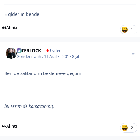
E giderim bende!
Alıntı
1
Author stats
İNTERLOCK
Φ
Üyeler
Gönderi tarihi:
11 Aralık , 2017
8 yıl
Ben de saklandım beklemeye geçtim..
bu resim de komacanmış..
Alıntı
2