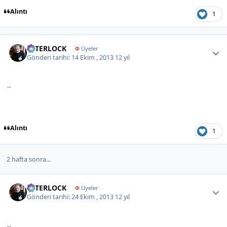
Alıntı
1
Author stats
İNTERLOCK
Φ
Üyeler
Gönderi tarihi:
14 Ekim , 2013
12 yıl
..
Alıntı
1
2 hafta sonra...
Author stats
İNTERLOCK
Φ
Üyeler
Gönderi tarihi:
24 Ekim , 2013
12 yıl
..