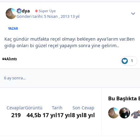
Author stats
Radya
Φ
Süper Üye
Gönderi tarihi:
5 Nisan , 2013
13 yıl
YAZAR
Kaç gündür mutfakta reçel olmayı bekleyen ayva'larım var.Ben
gidip onları bi güzel reçel yapayım sonra yine gelirim..
Alıntı
1
6 ay sonra...
Bu Başlıkta
Cevaplar
Görüntü
Tarih
Son Cevap
219
44,5b
17 yıl
17 yıl
8 yıl
8 yıl