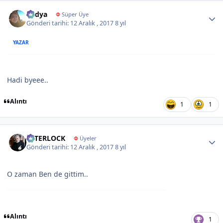
Author stats
Radya
Φ
Süper Üye
Gönderi tarihi:
12 Aralık , 2017
8 yıl
YAZAR
Hadi byeee..
Alıntı
1
1
Author stats
İNTERLOCK
Φ
Üyeler
Gönderi tarihi:
12 Aralık , 2017
8 yıl
O zaman Ben de gittim..
Alıntı
1