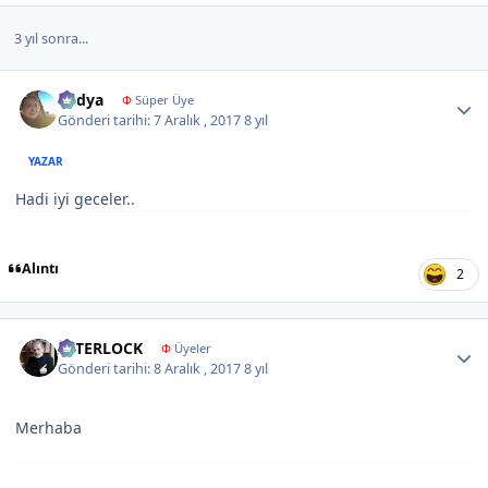
3 yıl sonra...
Author stats
Radya
Φ
Süper Üye
Gönderi tarihi:
7 Aralık , 2017
8 yıl
YAZAR
Hadi iyi geceler..
Alıntı
2
Author stats
İNTERLOCK
Φ
Üyeler
Gönderi tarihi:
8 Aralık , 2017
8 yıl
Merhaba