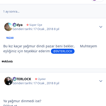
1 ay sonra...
Author stats
Radya
Φ
Süper Üye
Gönderi tarihi:
17 Ocak , 2018
8 yıl
YAZAR
Bu kız kaçar yağmur dindi pazar beni bekler..
Muhteşem
eşliğiniz için teşekkür ederim
@İNTERLOCK
Alıntı
Author stats
İNTERLOCK
Φ
Üyeler
Gönderi tarihi:
17 Ocak , 2018
8 yıl
Ya yağmur dinmedi ise?
Dikkat et..