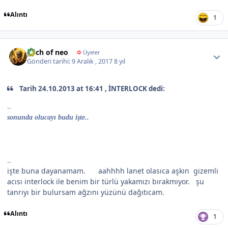
Alıntı
1
Author stats
pach of neo
Φ
Üyeler
Gönderi tarihi:
9 Aralık , 2017
8 yıl
Tarih 24.10.2013 at 16:41 , İNTERLOCK dedi:
..
sonunda olucayı budu işte..
..
işte buna dayanamam.
aahhhh lanet olasıca aşkın gizemli
acısı interlock ile benim bir türlü yakamızı bırakmıyor. şu
tanrıyı bir bulursam ağzını yüzünü dağıtıcam.
Alıntı
1