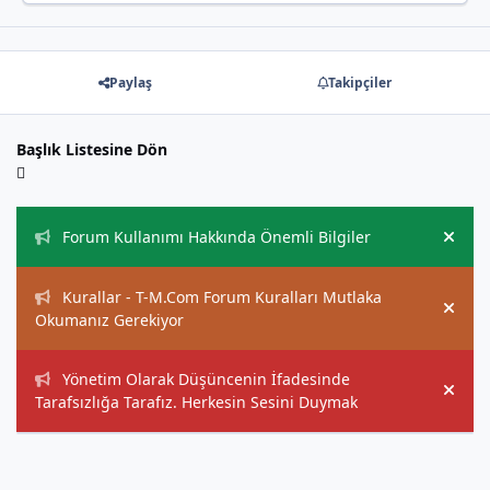
Paylaş
Takipçiler
Başlık Listesine Dön
Duyurular
Forum Kullanımı Hakkında Önemli Bilgiler
Hide
Kurallar - T-M.Com Forum Kuralları Mutlaka
Hide
Okumanız Gerekiyor
Yönetim Olarak Düşüncenin İfadesinde
Hide
Tarafsızlığa Tarafız. Herkesin Sesini Duymak