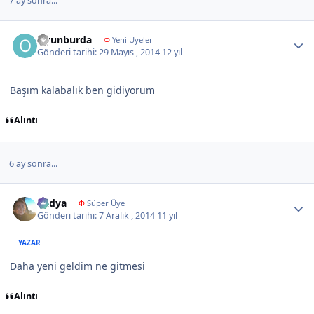
7 ay sonra...
Author stats
Oyunburda
Φ
Yeni Üyeler
Gönderi tarihi:
29 Mayıs , 2014
12 yıl
Başım kalabalık ben gidiyorum
Alıntı
6 ay sonra...
Author stats
Radya
Φ
Süper Üye
Gönderi tarihi:
7 Aralık , 2014
11 yıl
YAZAR
Daha yeni geldim ne gitmesi
Alıntı