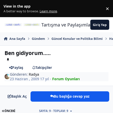
İçeriğe atla
View in the app
×
Di
A better way to browse.
Learn more
.
Tartışma ve Paylaşımların Merkez
Giriş Yap
Ana Sayfa
Gündem
Güncel Konular ve Politika Bilimi
Ha
Ben gidiyorum.....
Paylaş
Takipçiler
Gönderen:
Radya
23 Haziran , 2009
17 yıl
-
Forum Oyunları
Başlık Aç
Bu başlığa cevap yaz
İLK SAYFA
ÖNCEKI
SAYFA: 9 - TOPLAM: 9