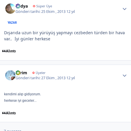
Author stats
Radya
Φ
Süper Üye
Gönderi tarihi:
25 Ekim , 2013
12 yıl
YAZAR
Dışarıda uzun bir yürüyüş yapmayı cezbeden türden bir hava
var..
İyi günler herkese
Alıntı
Author stats
Evrim
Φ
Üyeler
Gönderi tarihi:
27 Ekim , 2013
12 yıl
kendimi alıp gidiyorum.
herkese iyi geceler...
Alıntı