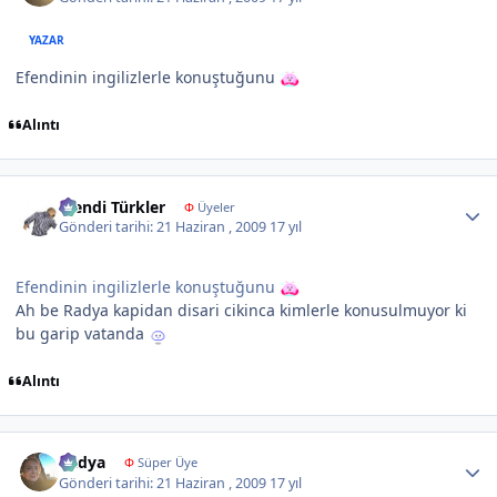
YAZAR
Efendinin ingilizlerle konuştuğunu
Alıntı
Author stats
Efendi Türkler
Φ
Üyeler
Gönderi tarihi:
21 Haziran , 2009
17 yıl
Efendinin ingilizlerle konuştuğunu
Ah be Radya kapidan disari cikinca kimlerle konusulmuyor ki
bu garip vatanda
Alıntı
Author stats
Radya
Φ
Süper Üye
Gönderi tarihi:
21 Haziran , 2009
17 yıl