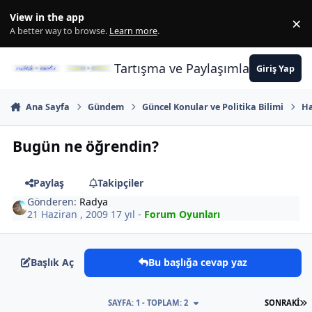
İçeriğe atla
View in the app
×
Di
A better way to browse.
Learn more
.
Tartışma ve Paylaşımların Merkez
Giriş Yap
Ana Sayfa
Gündem
Güncel Konular ve Politika Bilimi
Ha
Bugün ne öğrendin?
Paylaş
Takipçiler
Gönderen:
Radya
21 Haziran , 2009
17 yıl
-
Forum Oyunları
Başlık Aç
Bu başlığa cevap yaz
S
SAYFA: 1 - TOPLAM: 2
SONRAKI