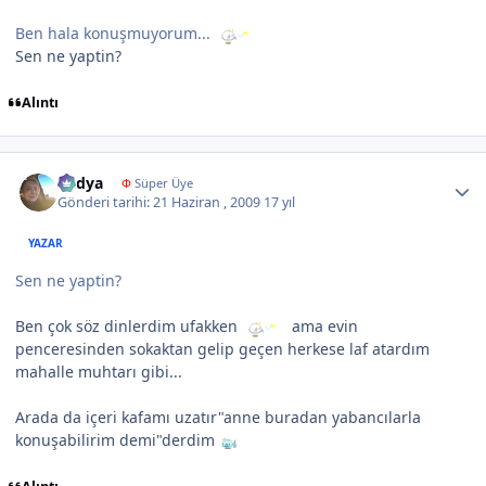
Ben hala konuşmuyorum...
Sen ne yaptin?
Alıntı
Author stats
Radya
Φ
Süper Üye
Gönderi tarihi:
21 Haziran , 2009
17 yıl
YAZAR
Sen ne yaptin?
Ben çok söz dinlerdim ufakken
ama evin
penceresinden sokaktan gelip geçen herkese laf atardım
mahalle muhtarı gibi...
Arada da içeri kafamı uzatır"anne buradan yabancılarla
konuşabilirim demi"derdim