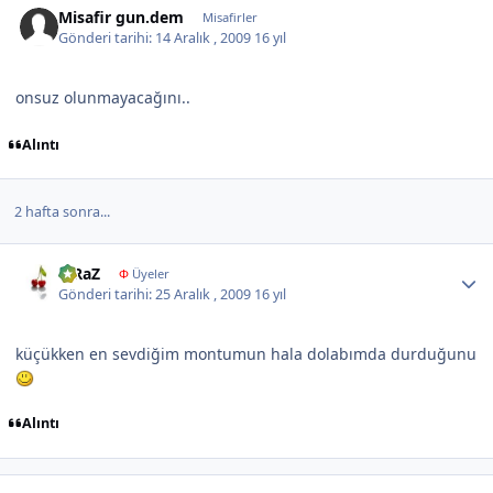
Misafir gun.dem
Misafirler
Gönderi tarihi:
14 Aralık , 2009
16 yıl
onsuz olunmayacağını..
Alıntı
2 hafta sonra...
Author stats
KiRaZ
Φ
Üyeler
Gönderi tarihi:
25 Aralık , 2009
16 yıl
küçükken en sevdiğim montumun hala dolabımda durduğunu
Alıntı
Author stats