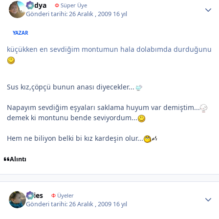
Radya
Φ
Süper Üye
Gönderi tarihi:
26 Aralık , 2009
16 yıl
YAZAR
küçükken en sevdiğim montumun hala dolabımda durduğunu
Sus kız,çöpçü bunun anası diyecekler...
Napayım sevdiğim eşyaları saklama huyum var demiştim...
demek ki montunu bende seviyordum...
Hem ne biliyon belki bi kız kardeşin olur...
Alıntı
Author stats
Aries
Φ
Üyeler
Gönderi tarihi:
26 Aralık , 2009
16 yıl