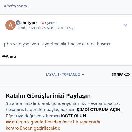
4 hafta sonra...
Author stats
Archetype
Φ
Üyeler
Gönderi tarihi:
25 Mart , 2011
15 yıl
php ve mysql veri kaydetme okutma ve ekrana basma
Alıntı
S
SAYFA: 1 - TOPLAM: 2
SONRAKI
Katılın Görüşlerinizi Paylaşın
Şu anda misafir olarak gönderiyorsunuz. Hesabınız varsa,
hesabınızla gönderi paylaşmak için
ŞİMDİ OTURUM AÇIN
.
Eğer üye değilseniz hemen
KAYIT OLUN
.
Not:
İletiniz gönderilmeden önce bir Moderatör
kontrolünden geçirilecektir.