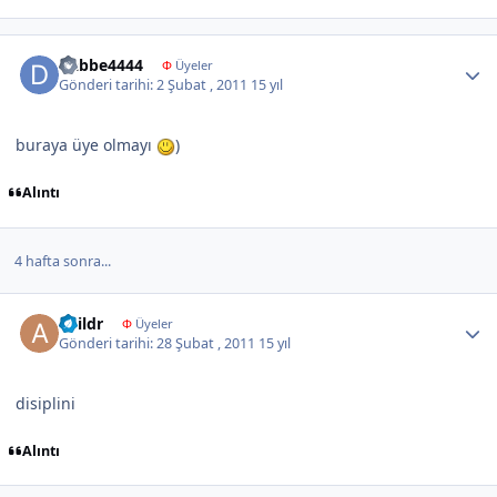
Author stats
Dabbe4444
Φ
Üyeler
Gönderi tarihi:
2 Şubat , 2011
15 yıl
buraya üye olmayı
)
Alıntı
4 hafta sonra...
Author stats
adildr
Φ
Üyeler
Gönderi tarihi:
28 Şubat , 2011
15 yıl
disiplini
Alıntı