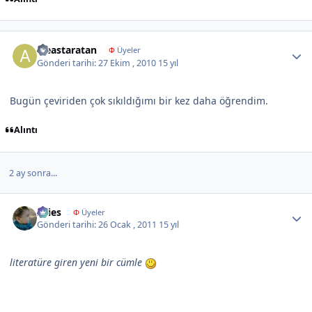
Author stats
aleastaratan
Φ
Üyeler
Gönderi tarihi:
27 Ekim , 2010
15 yıl
Bugün çeviriden çok sıkıldığımı bir kez daha öğrendim.
Alıntı
2 ay sonra...
Author stats
Aries
Φ
Üyeler
Gönderi tarihi:
26 Ocak , 2011
15 yıl
literatüre giren yeni bir cümle