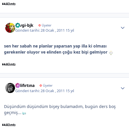
Alıntı
Author stats
sevgi-bjk
Φ
Üyeler
Gönderi tarihi:
28 Ocak , 2011
15 yıl
sen her sabah ne planlar yaparsan yap illa ki olması
gerekenler oluyor ve elinden çoğu kez bişi gelmiyor
Alıntı
Author stats
delifırtına
Φ
Üyeler
Gönderi tarihi:
28 Ocak , 2011
15 yıl
Düşündüm düşündüm bişey bulamadım, bugün ders boş
geçmiş...
Alıntı