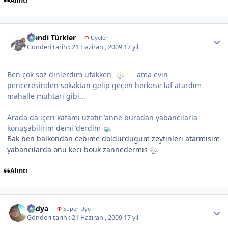
Alıntı
Author stats
Efendi Türkler
Φ
Üyeler
Gönderi tarihi:
21 Haziran , 2009
17 yıl
Ben çok söz dinlerdim ufakken
ama evin
penceresinden sokaktan gelip geçen herkese laf atardım
mahalle muhtarı gibi...
Arada da içeri kafamı uzatır"anne buradan yabancılarla
konuşabilirim demi"derdim
Bak ben balkondan cebime doldurdugum zeytinleri atarmisim
yabancilarda onu keci bouk zannedermis
Alıntı
Author stats
Radya
Φ
Süper Üye
Gönderi tarihi:
21 Haziran , 2009
17 yıl