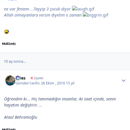
ne var fenamı ...Tayyip 3 çocuk diyor
Allah olmayanlara versin diyelim o zaman
Alıntı
10 ay sonra...
Author stats
Aries
Φ
Üyeler
Gönderi tarihi:
26 Ekim , 2010
15 yıl
Öğrendim ki... Hiç tanımadığın insanlar, iki saat içinde, senin
hayatını değiştirir. ...
Ataol Behramoğlu
Alıntı