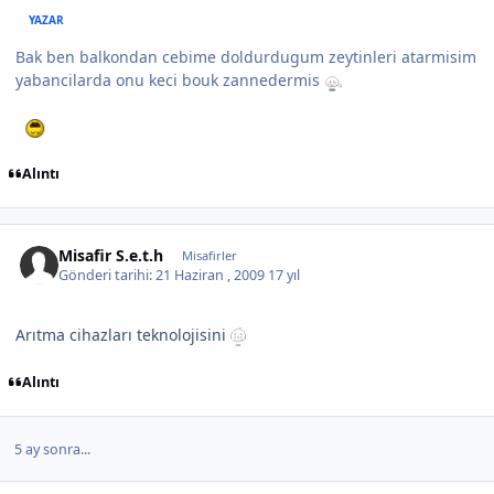
YAZAR
Bak ben balkondan cebime doldurdugum zeytinleri atarmisim
yabancilarda onu keci bouk zannedermis
Alıntı
Misafir S.e.t.h
Misafirler
Gönderi tarihi:
21 Haziran , 2009
17 yıl
Arıtma cihazları teknolojisini
Alıntı
5 ay sonra...