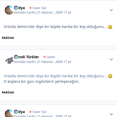
Author stats
Radya
Φ
Süper Üye
Gönderi tarihi:
21 Haziran , 2009
17 yıl
Urla'da demirciler diye bir köyde harika bir koy olduğunu...
Alıntı
Author stats
Efendi Türkler
Φ
Üyeler
Gönderi tarihi:
21 Haziran , 2009
17 yıl
Urla'da demirciler diye bir köyde harika bir koy olduğunu...
O koylara bir gün ingilizlerin yerleşeceğini..
Alıntı
Author stats
Radya
Φ
Süper Üye
Gönderi tarihi:
21 Haziran , 2009
17 yıl