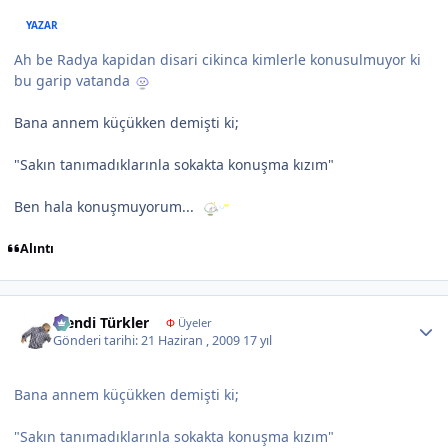
YAZAR
Ah be Radya kapidan disari cikinca kimlerle konusulmuyor ki
bu garip vatanda
Bana annem küçükken demişti ki;
"Sakın tanımadıklarınla sokakta konuşma kızım"
Ben hala konuşmuyorum...
Alıntı
Author stats
Efendi Türkler
Φ
Üyeler
Gönderi tarihi:
21 Haziran , 2009
17 yıl
Bana annem küçükken demişti ki;
"Sakın tanımadıklarınla sokakta konuşma kızım"