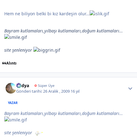
Hem ne biliyon belki bi kız kardeşin olur...
Bayram kutlamaları,yılbaşı kutlamaları,doğum kutlamaları...
site şenleniyor
Alıntı
Author stats
Radya
Φ
Süper Üye
Gönderi tarihi:
26 Aralık , 2009
16 yıl
YAZAR
Bayram kutlamaları,yılbaşı kutlamaları,doğum kutlamaları...
site şenleniyor