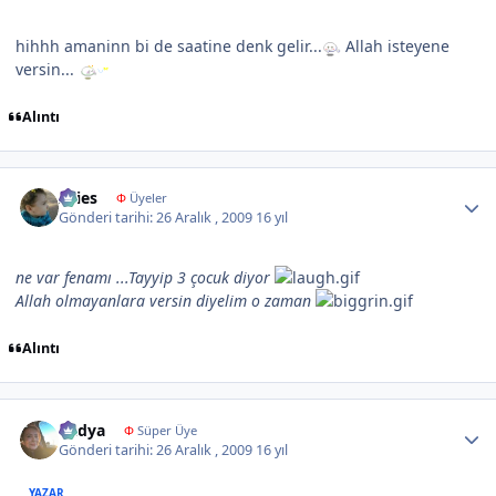
hihhh amaninn bi de saatine denk gelir...
Allah isteyene
versin...
Alıntı
Author stats
Aries
Φ
Üyeler
Gönderi tarihi:
26 Aralık , 2009
16 yıl
ne var fenamı ...Tayyip 3 çocuk diyor
Allah olmayanlara versin diyelim o zaman
Alıntı
Author stats
Radya
Φ
Süper Üye
Gönderi tarihi:
26 Aralık , 2009
16 yıl
YAZAR