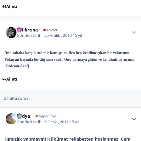
Alıntı
Author stats
delifırtına
Φ
Üyeler
Gönderi tarihi:
25 Aralık , 2010
15 yıl
Dün sabaha karşı kendimle konuştum. Ben hep kendime çıkan bir yokuştum.
Yokuşun başında bir düşman vardı. Onu vurmaya gittim ve
kendimle vuruştum.
[Özdemir Asaf]
Alıntı
2 hafta sonra...
Author stats
Radya
Φ
Süper Üye
Gönderi tarihi:
5 Ocak , 2011
15 yıl
Hırsızlık yapmayın! Hükümet rekabetten hoşlanmaz. Cem