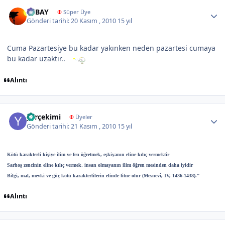
Author stats
ERBAY
Φ
Süper Üye
Gönderi tarihi:
20 Kasım , 2010
15 yıl
Cuma Pazartesiye bu kadar yakınken neden pazartesi cumaya
bu kadar uzaktır..
Alıntı
Author stats
yarçekimi
Φ
Üyeler
Gönderi tarihi:
21 Kasım , 2010
15 yıl
Kötü karakterli kişiye ilim ve fen öğretmek, eşkiyanın eline kılıç vermektir
Sarhoş zencinin eline kılıç vermek, insan olmayanın ilim öğren mesinden daha iyidir
Bilgi, mal, mevki ve güç kötü karakterlilerin elinde fitne olur (Mesnevî, IV, 1436-1438).”
Alıntı
Author stats