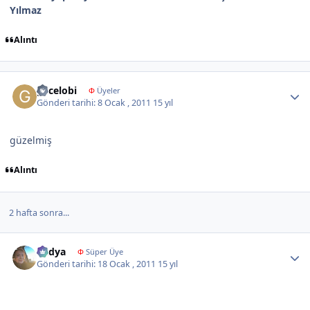
Yılmaz
Alıntı
Author stats
gecelobi
Φ
Üyeler
Gönderi tarihi:
8 Ocak , 2011
15 yıl
güzelmiş
Alıntı
2 hafta sonra...
Author stats
Radya
Φ
Süper Üye
Gönderi tarihi:
18 Ocak , 2011
15 yıl