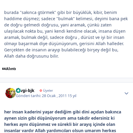
burada "sakınca gtörmek" gibi bir büyüklük, kibir, benim
haddime düşmez; sadece "bulmak" kelimesi, deyimi bana pek
de doğru gelmedi doğrusu, yani aramak, çünkü zaten
ulaşılacak nokta bu, yani kendi kendine olacak, insana düşen
aramak, bulmak değil, sadece doğru , dürüst ve iyi bir insan
olmayı başarmak diye düşünüyorum, gerisini Allah halleder.
Gerçekten de insanın arayıp bulabileceği birşey değil bu,
Allah daha doğrusunu bilir.
Alıntı
Author stats
sevgi-bjk
Φ
Üyeler
Gönderi tarihi:
28 Ocak , 2011
15 yıl
her insan kaderini yaşar dediğim gibi dini açıdan bakınca
aynen sizin gibi düşünüyorum ama takdir edersiniz ki
herkes aynı düşünmez ve sürekli bir arayış içinde olan
insanlar vardır Allah yardımcıları olsun umarım herkes