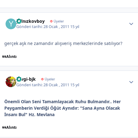
Author stats
yalnızkovboy
Φ
Üyeler
Gönderi tarihi:
28 Ocak , 2011
15 yıl
gerçek aşk ne zamandır alışveriş merkezlerinde satılıyor?
Alıntı
Author stats
sevgi-bjk
Φ
Üyeler
Gönderi tarihi:
28 Ocak , 2011
15 yıl
Önemli Olan Seni Tamamlayacak Ruhu Bulmandır.. Her
Peygamberin Verdiği Öğüt Aynıdır: "Sana Ayna Olacak
İnsanı Bul" Hz. Mevlana
Alıntı