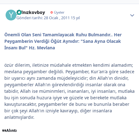
Author stats
yalnızkovboy
Φ
Üyeler
Gönderi tarihi:
28 Ocak , 2011
15 yıl
Önemli Olan Seni Tamamlayacak Ruhu Bulmandır.. Her
Peygamberin Verdiği Öğüt Aynıdır: "Sana Ayna Olacak
İnsanı Bul" Hz. Mevlana
özür dilerim, iletinize müdahale etmekten kendimi alamadım;
mevlana peygamber değildi. Peygamber, Kur'an'a göre sadece
bir uyarıcı aynı zamanda müjdeleyicidir; din Allah'ın dinidir,
peygamberler Allah'ın görevlendirdiği insanlar olarak ona
tabidir, Allah ise müminmleri, inananları, iyi insanları, mutlaka
bu işin sonuda huzura iyiye ve güzele ve berekete mutlaka
kavuşturacaktır, peygamberler de bunu ve bununla beraber
bir çok şeyi Allah'ın izniyle kavrayıp, diğer insanlara
anlatmışlardır.
Alıntı