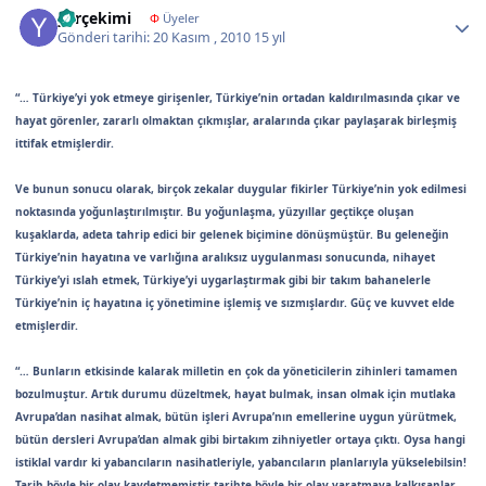
yarçekimi
Φ
Üyeler
Gönderi tarihi:
20 Kasım , 2010
15 yıl
“… Türkiye’yi yok etmeye girişenler, Türkiye’nin ortadan kaldırılmasında çıkar ve
hayat görenler, zararlı olmaktan çıkmışlar, aralarında çıkar paylaşarak birleşmiş
ittifak etmişlerdir.
Ve bunun sonucu olarak, birçok zekalar duygular fikirler Türkiye’nin yok edilmesi
noktasında yoğunlaştırılmıştır. Bu yoğunlaşma, yüzyıllar geçtikçe oluşan
kuşaklarda, adeta tahrip edici bir gelenek biçimine dönüşmüştür. Bu geleneğin
Türkiye’nin hayatına ve varlığına aralıksız uygulanması sonucunda, nihayet
Türkiye’yi ıslah etmek, Türkiye’yi uygarlaştırmak gibi bir takım bahanelerle
Türkiye’nin iç hayatına iç yönetimine işlemiş ve sızmışlardır. Güç ve kuvvet elde
etmişlerdir.
“… Bunların etkisinde kalarak milletin en çok da yöneticilerin zihinleri tamamen
bozulmuştur. Artık durumu düzeltmek, hayat bulmak, insan olmak için mutlaka
Avrupa’dan nasihat almak, bütün işleri Avrupa’nın emellerine uygun yürütmek,
bütün dersleri Avrupa’dan almak gibi birtakım zihniyetler ortaya çıktı. Oysa hangi
istiklal vardır ki yabancıların nasihatleriyle, yabancıların planlarıyla yükselebilsin!
Tarih böyle bir olay kaydetmemiştir tarihte böyle bir olay yaratmaya kalkışanlar