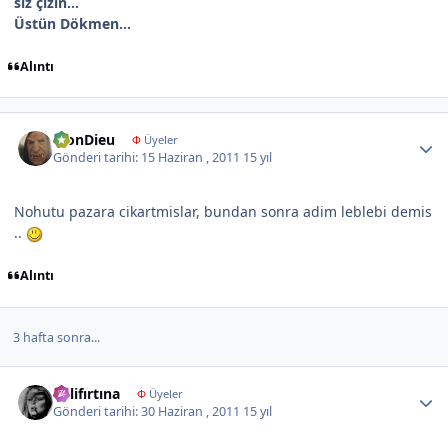
siz çizin...
Üstün Dökmen...
Alıntı
Author stats
MonDieu
Φ
Üyeler
Gönderi tarihi:
15 Haziran , 2011
15 yıl
Nohutu pazara cikartmislar, bundan sonra adim leblebi demis
..
Alıntı
3 hafta sonra...
Author stats
delifırtına
Φ
Üyeler
Gönderi tarihi:
30 Haziran , 2011
15 yıl