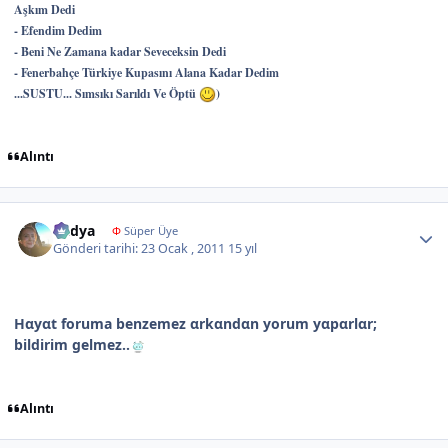
Aşkım Dedi
- Efendim Dedim
- Beni Ne Zamana kadar Seveceksin Dedi
- Fenerbahçe Türkiye Kupasını Alana Kadar Dedim
...SUSTU... Sımsıkı Sarıldı Ve Öptü
)
Alıntı
Author stats
Radya
Φ
Süper Üye
Gönderi tarihi:
23 Ocak , 2011
15 yıl
Hαyαt foruma benzemez αrkαndαn yorum yαpαrlαr;
bildirim gelmez..
Alıntı