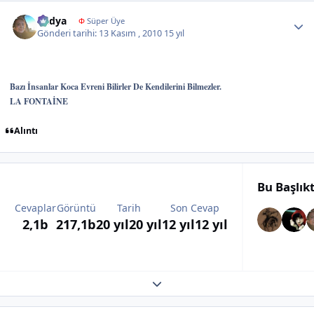
Author stats
Radya
Φ
Süper Üye
Gönderi tarihi:
13 Kasım , 2010
15 yıl
Bazı İnsanlar Koca Evreni Bilirler De Kendilerini Bilmezler.
LA FONTAİNE
Alıntı
Bu Başlık
Cevaplar
Görüntü
Tarih
Son Cevap
2,1b
217,1b
20 yıl
20 yıl
12 yıl
12 yıl
Expand topic overview
Author stats