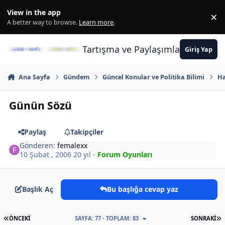
İçeriğe atla
View in the app
×
Di
A better way to browse.
Learn more
.
Tartışma ve Paylaşımların Merkez
Giriş Yap
Ana Sayfa
Gündem
Güncel Konular ve Politika Bilimi
Ha
Günün Sözü
Paylaş
Takipçiler
Gönderen:
femalexx
10 Şubat , 2006
20 yıl
-
Forum Oyunları
Başlık Aç
Bu başlığa cevap yaz
İLK SAYFA
S
ÖNCEKI
SAYFA: 77 - TOPLAM: 83
SONRAKI