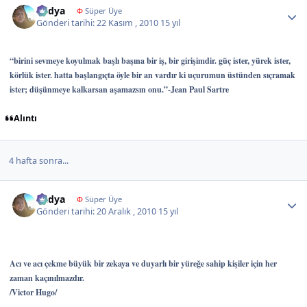
Radya
Φ
Süper Üye
Gönderi tarihi:
22 Kasım , 2010
15 yıl
“birini sevmeye koyulmak başlı başına bir iş, bir girişimdir. güç ister, yürek ister,
körlük ister. hatta başlangıçta öyle bir an vardır ki uçurumun üstünden sıçramak
ister; düşünmeye kalkarsan aşamazsın onu.”-Jean Paul Sartre
Alıntı
4 hafta sonra...
Author stats
Radya
Φ
Süper Üye
Gönderi tarihi:
20 Aralık , 2010
15 yıl
Acı ve acı çekme büyük bir zekaya ve duyarlı bir yüreğe sahip kişiler için her
zaman kaçınılmazdır.
/Victor Hugo /