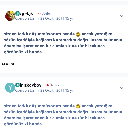
Author stats
sevgi-bjk
Φ
Üyeler
Gönderi tarihi:
28 Ocak , 2011
15 yıl
sizden farklı düşünmüyorum bende
ancak yazdığım
sözün içeriğiyle bağlantı kuramadım doğru insanı bulmanın
önemine işaret eden bir cümle siz ne tür bi sakınca
gördünüz ki bunda
Alıntı
Author stats
yalnızkovboy
Φ
Üyeler
Gönderi tarihi:
28 Ocak , 2011
15 yıl
sizden farklı düşünmüyorum bende
ancak yazdığım
sözün içeriğiyle bağlantı kuramadım doğru insanı bulmanın
önemine işaret eden bir cümle siz ne tür bi sakınca
gördünüz ki bunda