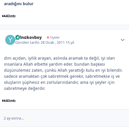
aradığını bulur
Alıntı
Author stats
yalnızkovboy
Φ
Üyeler
Gönderi tarihi:
28 Ocak , 2011
15 yıl
dini açıdan, iyilik arayan, aslında aramak ta değil, iyi olan
insanlara Allah elbette yardım eder. bundan başkası
düşünülemez zaten, çünkü Allah yarattığı kulu en iyi bilendir.
sadece aramaktan çok sabretmek gerekir, sabretmekse iş ve
oluşların şüphesiz en zorlularındandır, ama iyi şeyler için
sabretmeye değerdir.
Alıntı
2 ay sonra...