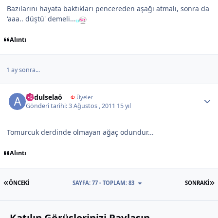
Bazılarını hayata baktıkları pencereden aşağı atmalı, sonra da
'aaa.. düştü' demeli...
Alıntı
1 ay sonra...
Author stats
abdulselaö
Φ
Üyeler
Gönderi tarihi:
3 Ağustos , 2011
15 yıl
Tomurcuk derdinde olmayan ağaç odundur...
Alıntı
İLK SAYFA
S
ÖNCEKI
SAYFA: 77 - TOPLAM: 83
SONRAKI
Katılın Görüşlerinizi Paylaşın