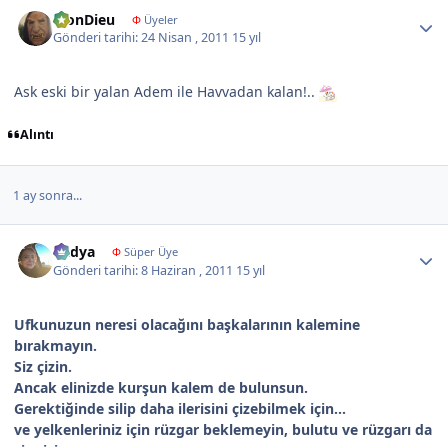
Author stats
MonDieu
Φ
Üyeler
Gönderi tarihi:
24 Nisan , 2011
15 yıl
Ask eski bir yalan Adem ile Havvadan kalan!..
Alıntı
1 ay sonra...
Author stats
Radya
Φ
Süper Üye
Gönderi tarihi:
8 Haziran , 2011
15 yıl
Ufkunuzun neresi olacağını başkalarının kalemine
bırakmayın.
Siz çizin.
Ancak elinizde kurşun kalem de bulunsun.
Gerektiğinde silip daha ilerisini çizebilmek için...
ve yelkenleriniz için rüzgar beklemeyin, bulutu ve rüzgarı da