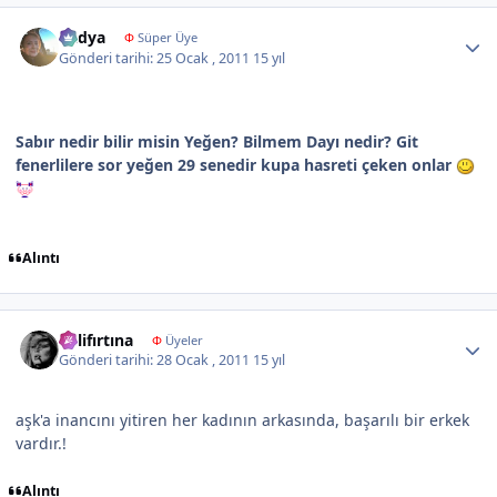
Author stats
Radya
Φ
Süper Üye
Gönderi tarihi:
25 Ocak , 2011
15 yıl
Sabır nedir bilir misin Yeğen? Bilmem Dayı nedir? Git
fenerlilere sor yeğen 29 senedir kupa hasreti çeken onlar
Alıntı
Author stats
delifırtına
Φ
Üyeler
Gönderi tarihi:
28 Ocak , 2011
15 yıl
aşk'a inancını yitiren her kadının arkasında, başarılı bir erkek
vardır.!
Alıntı