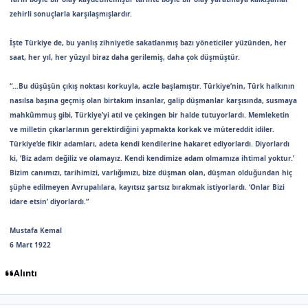
zehirli sonuçlarla karşılaşmışlardır.
İşte Türkiye de, bu yanlış zihniyetle sakatlanmış bazı yöneticiler yüzünden, her
saat, her yıl, her yüzyıl biraz daha gerilemiş, daha çok düşmüştür.
“…Bu düşüşün çıkış noktası korkuyla, aczle başlamıştır. Türkiye’nin, Türk halkının
nasılsa başına geçmiş olan birtakım insanlar, galip düşmanlar karşısında, susmaya
mahkûmmuş gibi, Türkiye’yi atıl ve çekingen bir halde tutuyorlardı. Memleketin
ve milletin çıkarlarının gerektirdiğini yapmakta korkak ve mütereddit idiler.
Türkiye’de fikir adamları, adeta kendi kendilerine hakaret ediyorlardı. Diyorlardı
ki, ‘Biz adam değiliz ve olamayız. Kendi kendimize adam olmamıza ihtimal yoktur.’
Bizim canımızı, tarihimizi, varlığımızı, bize düşman olan, düşman olduğundan hiç
şüphe edilmeyen Avrupalılara, kayıtsız şartsız bırakmak istiyorlardı. ‘Onlar Bizi
idare etsin’ diyorlardı.”
Mustafa Kemal
6 Mart 1922
Alıntı