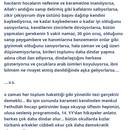
hacıların hocaların nefesine ve kerametine inanılıyorsa,
Allah'ı andığını sanıp delirmiş gibi kafalarını sallıyorlarsa,
zikir çekiyorum diye üstünü başını dağıtıp kendini
kaybediyorsa, ne kadar kaybedersen o kadar iyi olduğunu
sanıyorlarsa, kendilerini zincirlerle dövüyorlarsa, bütün
yapmaları gerekenin 5 vakit namaz, 30 gün oruç, olduğunu
sanıp peygambere ve hanımlarına benzemenin onlar gibi
giyinmek olduğunu sanıyorlarsa, hala zaman ve çağ üzeri
düşünemiyorlarsa, birileri toplumu daha dindar yapma
adına cihat ilan ediyorsa, dindarlaştığını herkese
gösteriyorsa ve çocuklara arab isimleri koyuluyorsa, ibni
bilmem ne rivayet etmiş denildiğinde aşka geliyorlarsa....
....v.s.
o zaman her toplum hakettiği gibi yönetilir tezi gerçektir
demekki... Bu işin sonunda kerameti kendinden menkul
Fethullah hocayı getirsinler başa okuyup üflesin hepimizi,
ulusa sesleniş programında, 14. YY'dan hikayeler anlatır,
herkes çok daha dindar olur... bütün okullarda kızlar
türbanlı erkekler cübbeli okur çok daha demokratik