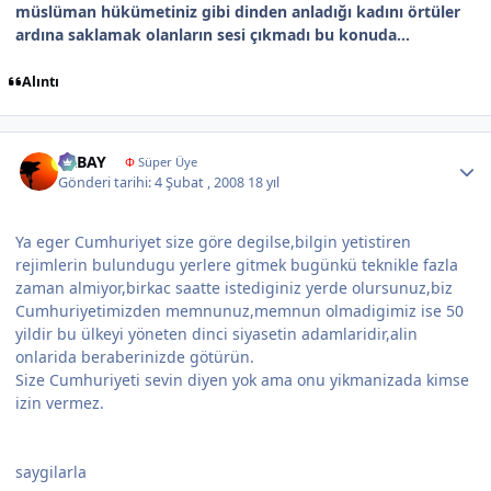
müslüman hükümetiniz gibi dinden anladığı kadını örtüler
ardına saklamak olanların sesi çıkmadı bu konuda...
Alıntı
Author stats
ERBAY
Φ
Süper Üye
Gönderi tarihi:
4 Şubat , 2008
18 yıl
Ya eger Cumhuriyet size göre degilse,bilgin yetistiren
rejimlerin bulundugu yerlere gitmek bugünkü teknikle fazla
zaman almiyor,birkac saatte istediginiz yerde olursunuz,biz
Cumhuriyetimizden memnunuz,memnun olmadigimiz ise 50
yildir bu ülkeyi yöneten dinci siyasetin adamlaridir,alin
onlarida beraberinizde götürün.
Size Cumhuriyeti sevin diyen yok ama onu yikmanizada kimse
izin vermez.
saygilarla