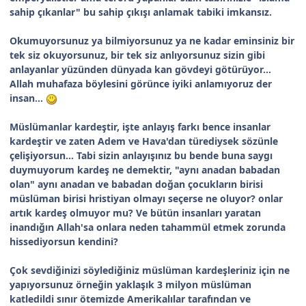
sahip çıkanlar" bu sahip çıkışı anlamak tabiki imkansız.
Okumuyorsunuz ya bilmiyorsunuz ya ne kadar eminsiniz bir
tek siz okuyorsunuz, bir tek siz anlıyorsunuz sizin gibi
anlayanlar yüzünden dünyada kan gövdeyi götürüyor...
Allah muhafaza böylesini görünce iyiki anlamıyoruz der
insan...
Müslümanlar kardeştir, işte anlayış farkı bence insanlar
kardeştir ve zaten Adem ve Hava'dan türediysek sözünle
çelişiyorsun... Tabi sizin anlayışınız bu bende buna saygı
duymuyorum kardeş ne demektir, "aynı anadan babadan
olan" aynı anadan ve babadan doğan çocukların birisi
müslüman birisi hristiyan olmayı seçerse ne oluyor? onlar
artık kardeş olmuyor mu? Ve bütün insanları yaratan
inandığın Allah'sa onlara neden tahammül etmek zorunda
hissediyorsun kendini?
Çok sevdiğinizi söylediğiniz müslüman kardeşleriniz için ne
yapıyorsunuz örneğin yaklaşık 3 milyon müslüman
katledildi sınır ötemizde Amerikalılar tarafından ve