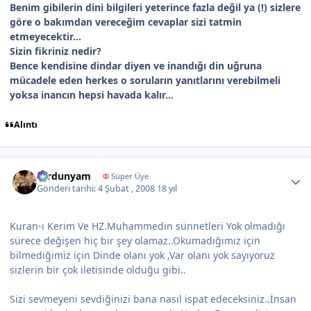
Benim gibilerin dini bilgileri yeterince fazla değil ya (!) sizlere
göre o bakımdan vereceğim cevaplar sizi tatmin
etmeyecektir...
Sizin fikriniz nedir?
Bence kendisine dindar diyen ve inandığı din uğruna
mücadele eden herkes o soruların yanıtlarını verebilmeli
yoksa inancın hepsi havada kalır...
Alıntı
Author stats
sardunyam
Φ
Süper Üye
Gönderi tarihi:
4 Şubat , 2008
18 yıl
Kuran-ı Kerim Ve HZ.Muhammedin sünnetleri Yok olmadığı
sürece değişen hiç bir şey olamaz..Okumadığımız için
bilmediğimiz için Dinde olanı yok ,Var olanı yok sayıyoruz
sizlerin bir çok iletisinde olduğu gibi..
Sizi sevmeyeni sevdiğinizi bana nasıl ispat edeceksiniz..İnsan