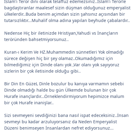
İslam'ı Terör dini olarak telaffuz edemezsiniz..İslam'ı Terörle
bagdaştıranlar maalesef sizin düşman olduğunuz emperyalist
ülkelerdir..Buda benim açimdan sizin şahsınız açısından bir
tutarsızlıktır...Muhalif olma adına yapılan beyhude çabalardır..
Nedense Hiç bir iletinizde Hristiyan,Yahudi vs İnançların
teröründen bahsetmiyorsunuz..
Kuran-ı Kerim Ve HZ.Muhammedin sünnetleri Yok olmadığı
sürece değişen hiç bir şey olamaz..Okumadığımız için
bilmediğimiz için Dinde olanı yok ,Var olanı yok sayıyoruz
sizlerin bir çok iletisinde olduğu gibi..
Bir Din En GüzeL Dinle bozulur bu kanıya varmamın sebebi
Dinde olmadığı halde bu gün Ülkemde bulunan bir çok
Hurafe inançlardır...Örneklendirmiyorum hepimizce malum
bir çok Hurafe inanişlar..
Sizi sevmeyeni sevdiğinizi bana nasıl ispat edeceksiniz..İnsan
sevmeyi bu kadar arzuluyorsanız da Neden Emperyalist
Düzeni benimseyen İnsanlardan nefret ediyorsunuz...