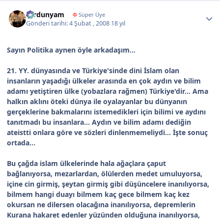
Author stats
sardunyam
Φ
Süper Üye
Gönderi tarihi:
4 Şubat , 2008
18 yıl
Sayın Politika aynen öyle arkadaşım...
21. YY. dünyasında ve Türkiye'sinde dini İslam olan
insanların yaşadığı ülkeler arasında en çok aydın ve bilim
adamı yetiştiren ülke (yobazlara rağmen) Türkiye'dir... Ama
halkın aklını öteki dünya ile oyalayanlar bu dünyanın
gerçeklerine bakmalarını istemedikleri için bilimi ve aydını
tanıtmadı bu insanlara... Aydın ve bilim adamı dediğin
ateistti onlara göre ve sözleri dinlenmemeliydi... İşte sonuç
ortada...
Bu çağda islam ülkelerinde hala ağaçlara çaput
bağlanıyorsa, mezarlardan, ölülerden medet umuluyorsa,
içine cin girmiş, şeytan girmiş gibi düşüncelere inanılıyorsa,
bilmem hangi duayı bilmem kaç gece bilmem kaç kez
okursan ne dilersen olacağına inanılıyorsa, depremlerin
Kurana hakaret edenler yüzünden olduğuna inanılıyorsa,