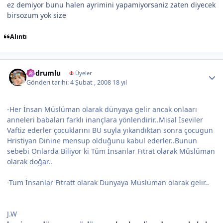
ez demiyor bunu halen ayrimini yapamiyorsaniz zaten diyecek
birsozum yok size
Alıntı
Author stats
bodrumlu
Φ
Üyeler
Gönderi tarihi:
4 Şubat , 2008
18 yıl
-Her İnsan Müslüman olarak dünyaya gelir ancak onlaarı
anneleri babaları farklı inançlara yönlendirir..Misal İseviler
Vaftiz ederler çocuklarını BU suyla yıkandıktan sonra çocugun
Hristiyan Dinine mensup olduğunu kabul ederler..Bunun
sebebi Onlarda Biliyor ki Tüm İnsanlar Fıtrat olarak Müslüman
olarak doğar..
-Tüm İnsanlar Fıtratt olarak Dünyaya Müslüman olarak gelir..
J.W