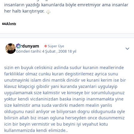
insanların yazdığı kanunlarda böyle emretmiyor ama insanlar
her haltı karıştırıyor.
Alıntı
Author stats
sardunyam
Φ
Süper Üye
Gönderi tarihi:
4 Şubat , 2008
18 yıl
sizin en buyuk celiskiniz aslinda sudur kuranin meallerinde
farkliliklar olmaz cunku kuran degistirilemez ayrica sunu
unutmayinki islam dini mantik dinidir ve kurani kerim ise bir
klavuz kitapcigi gibidir yani kuranda yazanlari uygulayip
uygulamamak size kalmistir ve kimseye bir sorumlulugunuz
yoktur kendi vicdaninizdan baska inanip inanmamakta yine
size kalmistir ama suda vardirki madem mealin yanlis
oldugunu nasil anliyor ve biliyorsan dogru oldugunuda oyle
bilirsin allah biz insan ogluna herseyden once dusunmemiz
icin bir beyin vermistir ve bu beyini iyi veyahut kotu
kullanmamizda kendi elimizde..