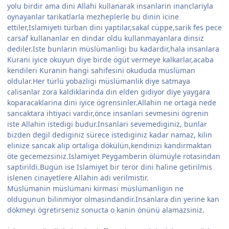
yolu birdir ama dini Allahi kullanarak insanlarin inanclariyla
oynayanlar tarikatlarla mezheplerle bu dinin icine
ettiler,Islamiyeti türban dini yaptilar,sakal cüppe,sarik fes pece
carsaf kullananlar en dindar oldu kullanmayanlara dinsiz
dediler.Iste bunlarin müslümanligi bu kadardir,hala insanlara
Kurani iyice okuyun diye birde ögüt vermeye kalkarlar,acaba
kendileri Kuranin hangi sahifesini okududa müslüman
oldular.Her türlü yobazligi müslümanlik diye satmaya
calisanlar zora kaldiklarinda din elden gidiyor diye yaygara
koparacaklarina dini iyice ögrensinler.Allahin ne ortaga nede
sancaktara ihtiyaci vardir,önce insanlari sevmesini ögrenin
iste Allahin istedigi budur.Insanlari sevemediginiz, bunlar
bizden degil dediginiz sürece istediginiz kadar namaz, kilin
elinize sancak alip ortaliga dökülün,kendinizi kandirmaktan
öte gecemezsiniz.Islamiyet Peygamberin ölümüyle rotasindan
saptirildi.Bugün ise Islamiyet bir terör dini haline getirilmis
islenen cinayetlere Allahin adi verilmistir.
Müslümanin müslümani kirmasi müslümanligin ne
oldugunun bilinmiyor olmasindandir.Insanlara din yerine kan
dökmeyi ögretirseniz sonucta o kanin önünü alamazsiniz.