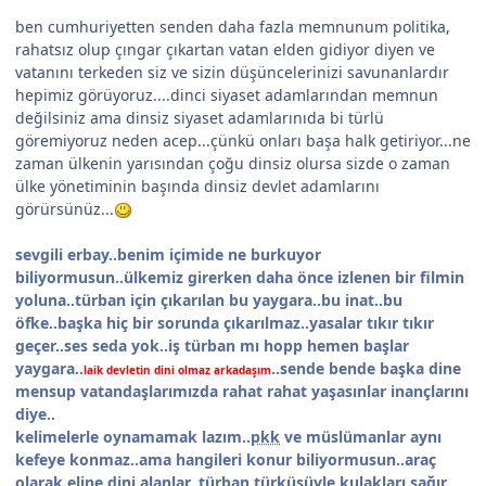
ben cumhuriyetten senden daha fazla memnunum politika,
rahatsız olup çıngar çıkartan vatan elden gidiyor diyen ve
vatanını terkeden siz ve sizin düşüncelerinizi savunanlardır
hepimiz görüyoruz....dinci siyaset adamlarından memnun
değilsiniz ama dinsiz siyaset adamlarınıda bi türlü
göremiyoruz neden acep...çünkü onları başa halk getiriyor...ne
zaman ülkenin yarısından çoğu dinsiz olursa sizde o zaman
ülke yönetiminin başında dinsiz devlet adamlarını
görürsünüz...
sevgili erbay..benim içimide ne burkuyor
biliyormusun..ülkemiz girerken daha önce izlenen bir filmin
yoluna..türban için çıkarılan bu yaygara..bu inat..bu
öfke..başka hiç bir sorunda çıkarılmaz..yasalar tıkır tıkır
geçer..ses seda yok..iş türban mı hopp hemen başlar
yaygara..
..sende bende başka dine
laik devletin dini olmaz arkadaşım
mensup vatandaşlarımızda rahat rahat yaşasınlar inançlarını
diye..
kelimelerle oynamamak lazım..
pkk
ve müslümanlar aynı
kefeye konmaz..ama hangileri konur biliyormusun..araç
olarak eline dini alanlar..türban türküsüyle kulakları sağır