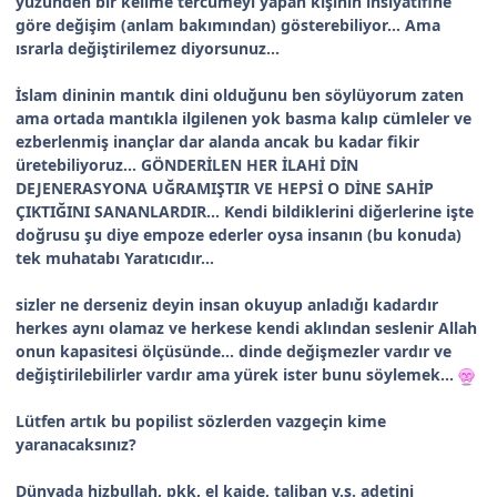
yüzünden bir kelime tercümeyi yapan kişinin insiyatifine
göre değişim (anlam bakımından) gösterebiliyor... Ama
ısrarla değiştirilemez diyorsunuz...
İslam dininin mantık dini olduğunu ben söylüyorum zaten
ama ortada mantıkla ilgilenen yok basma kalıp cümleler ve
ezberlenmiş inançlar dar alanda ancak bu kadar fikir
üretebiliyoruz... GÖNDERİLEN HER İLAHİ DİN
DEJENERASYONA UĞRAMIŞTIR VE HEPSİ O DİNE SAHİP
ÇIKTIĞINI SANANLARDIR... Kendi bildiklerini diğerlerine işte
doğrusu şu diye empoze ederler oysa insanın (bu konuda)
tek muhatabı Yaratıcıdır...
sizler ne derseniz deyin insan okuyup anladığı kadardır
herkes aynı olamaz ve herkese kendi aklından seslenir Allah
onun kapasitesi ölçüsünde... dinde değişmezler vardır ve
değiştirilebilirler vardır ama yürek ister bunu söylemek...
Lütfen artık bu popilist sözlerden vazgeçin kime
yaranacaksınız?
Dünyada hizbullah,
pkk
, el kaide, taliban v.s. adetini