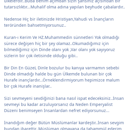
ülkelerdir..Buda benim açimdan sizin şahsınız açısından bir
tutarsızlıktır...Muhalif olma adına yapılan beyhude çabalardır..
Nedense Hiç bir iletinizde Hristiyan,Yahudi vs İnançların
teröründen bahsetmiyorsunuz..
Kuran-ı Kerim Ve HZ.Muhammedin sünnetleri Yok olmadığı
sürece değişen hiç bir şey olamaz..Okumadığımız için
bilmediğimiz için Dinde olanı yok ,Var olanı yok sayıyoruz
sizlerin bir çok iletisinde olduğu gibi..
Bir Din En GüzeL Dinle bozulur bu kanıya varmamın sebebi
Dinde olmadığı halde bu gün Ülkemde bulunan bir çok
Hurafe inançlardır...Örneklendirmiyorum hepimizce malum
bir çok Hurafe inanişlar..
Sizi sevmeyeni sevdiğinizi bana nasıl ispat edeceksiniz..İnsan
sevmeyi bu kadar arzuluyorsanız da Neden Emperyalist
Düzeni benimseyen İnsanlardan nefret ediyorsunuz...
İnandığım değer Bütün Müslümanlar kardeştir..İnsan sevgim
bundan ibarettir..Müslüman olmayana da tahammül ederim