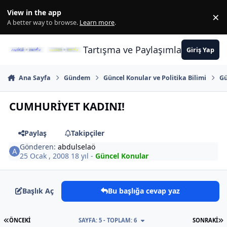
İçeriğe atla
View in the app
×
Di
A better way to browse.
Learn more
.
Tartışma ve Paylaşımların Merkez
Giriş Yap
Ana Sayfa
Gündem
Güncel Konular ve Politika Bilimi
Gü
CUMHURİYET KADINI!
Paylaş
Takipçiler
Gönderen:
abdulselaö
25 Ocak , 2008
18 yıl
-
Güncel Konular
Başlık Aç
Bu başlığa cevap yaz
İLK SAYFA
S
ÖNCEKI
SAYFA: 5 - TOPLAM: 6
SONRAKI