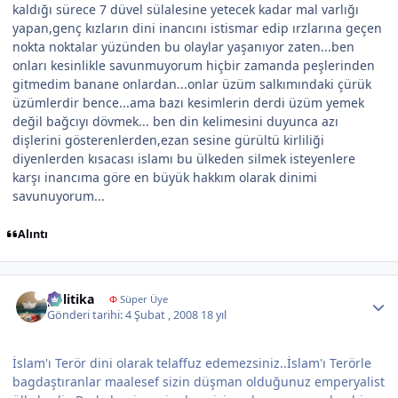
kaldığı sürece 7 düvel sülalesine yetecek kadar mal varlığı
yapan,genç kızların dini inancını istismar edip ırzlarına geçen
nokta noktalar yüzünden bu olaylar yaşanıyor zaten...ben
onları kesinlikle savunmuyorum hiçbir zamanda peşlerinden
gitmedim banane onlardan...onlar üzüm salkımındaki çürük
üzümlerdir bence...ama bazı kesimlerin derdi üzüm yemek
değil bağcıyı dövmek... ben din kelimesini duyunca azı
dişlerini gösterenlerden,ezan sesine gürültü kirliliği
diyenlerden kısacası islamı bu ülkeden silmek isteyenlere
karşı inancıma göre en büyük hakkım olarak dinimi
savunuyorum...
Alıntı
Author stats
politika
Φ
Süper Üye
Gönderi tarihi:
4 Şubat , 2008
18 yıl
İslam'ı Terör dini olarak telaffuz edemezsiniz..İslam'ı Terörle
bagdaştıranlar maalesef sizin düşman olduğunuz emperyalist