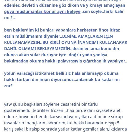
edenler..devletin düzenine göz diken ve yıkmayı amaçlayan
güya müslümanlar konur aynı kefeye
..sen söyle..farkı kalır
mı ?..
ben beklerdim ki bunları yapanlara herkesten önce itiraz
etsin müslümanım diyenler..DİNİMİ AMAÇLARIN İÇİN
KULLANAMAZSIN..BU KİRLİ OYUNA İNANCIMI KULLANARAK
DAHİL OLMAMI BEKLEYEMEZSİN..desinler..ama konu din
olunca akan sular duruyor işte..doğru yada yanlışa
bakılmadan okuma hakkı palavrasıyla çığırtkanlık yapılıyor..
yolun varacağı istikamet belli siz hala anlamayıp okuma
hakkı türban din iman diyorsunuz..anlamak bu kadar mı
zor?
yaw şunu başkaları söyleme cesaretini bir türlü
gösteremedi...tebrikler frozen...haa birde dini siyasete alet
eden zihniyetin bende karşısındayım yıllarca dini öne sürüp
insanların inançlarını sömüren,kul hakkı haramdır deyip 5
karış sakal bırakıp sonrada yatlar katlar gemiler alan,iktidarda