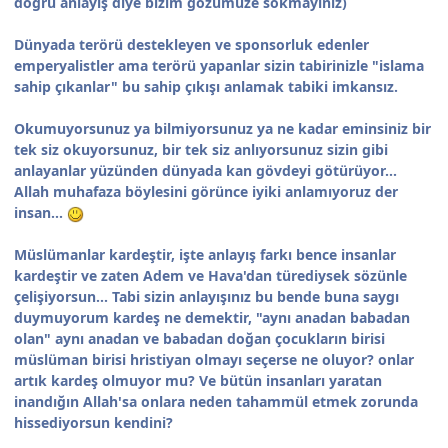
doğru anlayış diye bizim gözümüze sokmayınız)
Dünyada terörü destekleyen ve sponsorluk edenler
emperyalistler ama terörü yapanlar sizin tabirinizle "islama
sahip çıkanlar" bu sahip çıkışı anlamak tabiki imkansız.
Okumuyorsunuz ya bilmiyorsunuz ya ne kadar eminsiniz bir
tek siz okuyorsunuz, bir tek siz anlıyorsunuz sizin gibi
anlayanlar yüzünden dünyada kan gövdeyi götürüyor...
Allah muhafaza böylesini görünce iyiki anlamıyoruz der
insan...
Müslümanlar kardeştir, işte anlayış farkı bence insanlar
kardeştir ve zaten Adem ve Hava'dan türediysek sözünle
çelişiyorsun... Tabi sizin anlayışınız bu bende buna saygı
duymuyorum kardeş ne demektir, "aynı anadan babadan
olan" aynı anadan ve babadan doğan çocukların birisi
müslüman birisi hristiyan olmayı seçerse ne oluyor? onlar
artık kardeş olmuyor mu? Ve bütün insanları yaratan
inandığın Allah'sa onlara neden tahammül etmek zorunda
hissediyorsun kendini?