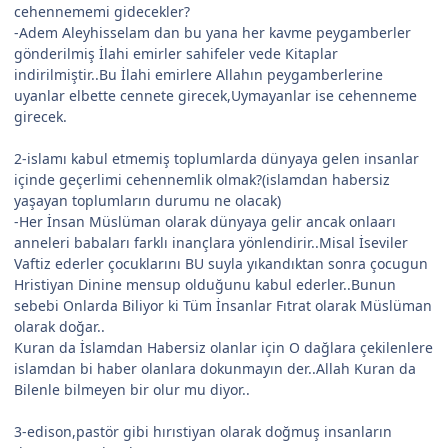
cehennememi gidecekler?
-Adem Aleyhisselam dan bu yana her kavme peygamberler
gönderilmiş İlahi emirler sahifeler vede Kitaplar
indirilmiştir..Bu İlahi emirlere Allahın peygamberlerine
uyanlar elbette cennete girecek,Uymayanlar ise cehenneme
girecek.
2-islamı kabul etmemiş toplumlarda dünyaya gelen insanlar
içinde geçerlimi cehennemlik olmak?(islamdan habersiz
yaşayan toplumların durumu ne olacak)
-Her İnsan Müslüman olarak dünyaya gelir ancak onlaarı
anneleri babaları farklı inançlara yönlendirir..Misal İseviler
Vaftiz ederler çocuklarını BU suyla yıkandıktan sonra çocugun
Hristiyan Dinine mensup olduğunu kabul ederler..Bunun
sebebi Onlarda Biliyor ki Tüm İnsanlar Fıtrat olarak Müslüman
olarak doğar..
Kuran da İslamdan Habersiz olanlar için O dağlara çekilenlere
islamdan bi haber olanlara dokunmayın der..Allah Kuran da
Bilenle bilmeyen bir olur mu diyor..
3-edison,pastör gibi hırıstiyan olarak doğmuş insanların