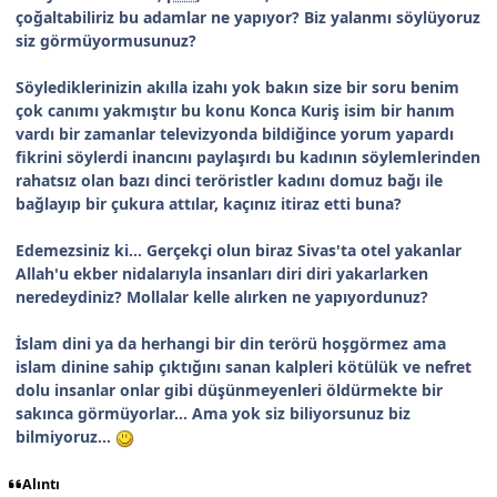
çoğaltabiliriz bu adamlar ne yapıyor? Biz yalanmı söylüyoruz
siz görmüyormusunuz?
Söylediklerinizin akılla izahı yok bakın size bir soru benim
çok canımı yakmıştır bu konu Konca Kuriş isim bir hanım
vardı bir zamanlar televizyonda bildiğince yorum yapardı
fikrini söylerdi inancını paylaşırdı bu kadının söylemlerinden
rahatsız olan bazı dinci teröristler kadını domuz bağı ile
bağlayıp bir çukura attılar, kaçınız itiraz etti buna?
Edemezsiniz ki... Gerçekçi olun biraz Sivas'ta otel yakanlar
Allah'u ekber nidalarıyla insanları diri diri yakarlarken
neredeydiniz? Mollalar kelle alırken ne yapıyordunuz?
İslam dini ya da herhangi bir din terörü hoşgörmez ama
islam dinine sahip çıktığını sanan kalpleri kötülük ve nefret
dolu insanlar onlar gibi düşünmeyenleri öldürmekte bir
sakınca görmüyorlar... Ama yok siz biliyorsunuz biz
bilmiyoruz...
Alıntı