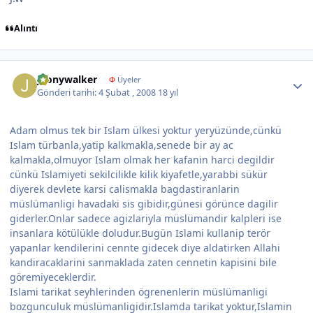
Alıntı
Author stats
jhonywalker
Φ
Üyeler
Gönderi tarihi:
4 Şubat , 2008
18 yıl
Adam olmus tek bir Islam ülkesi yoktur yeryüzünde,cünkü
Islam türbanla,yatip kalkmakla,senede bir ay ac
kalmakla,olmuyor Islam olmak her kafanin harci degildir
cünkü Islamiyeti sekilcilikle kilik kiyafetle,yarabbi sükür
diyerek devlete karsi calismakla bagdastiranlarin
müslümanligi havadaki sis gibidir,günesi görünce dagilir
giderler.Onlar sadece agizlariyla müslümandir kalpleri ise
insanlara kötülükle doludur.Bugün Islami kullanip terör
yapanlar kendilerini cennte gidecek diye aldatirken Allahi
kandiracaklarini sanmaklada zaten cennetin kapisini bile
göremiyeceklerdir.
Islami tarikat seyhlerinden ögrenenlerin müslümanligi
bozgunculuk müslümanligidir.Islamda tarikat yoktur,Islamin