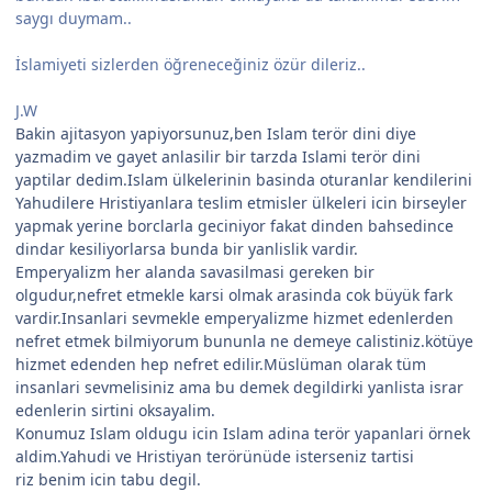
saygı duymam..
İslamiyeti sizlerden öğreneceğiniz özür dileriz..
J.W
Bakin ajitasyon yapiyorsunuz,ben Islam terör dini diye
yazmadim ve gayet anlasilir bir tarzda Islami terör dini
yaptilar dedim.Islam ülkelerinin basinda oturanlar kendilerini
Yahudilere Hristiyanlara teslim etmisler ülkeleri icin birseyler
yapmak yerine borclarla geciniyor fakat dinden bahsedince
dindar kesiliyorlarsa bunda bir yanlislik vardir.
Emperyalizm her alanda savasilmasi gereken bir
olgudur,nefret etmekle karsi olmak arasinda cok büyük fark
vardir.Insanlari sevmekle emperyalizme hizmet edenlerden
nefret etmek bilmiyorum bununla ne demeye calistiniz.kötüye
hizmet edenden hep nefret edilir.Müslüman olarak tüm
insanlari sevmelisiniz ama bu demek degildirki yanlista israr
edenlerin sirtini oksayalim.
Konumuz Islam oldugu icin Islam adina terör yapanlari örnek
aldim.Yahudi ve Hristiyan terörünüde isterseniz tartisi
riz benim icin tabu degil.