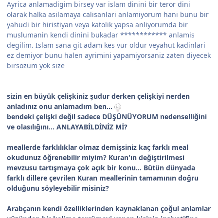
Ayrica anlamadigim birsey var islam dinini bir teror dini
olarak halka asilamaya calisanlari anlamiyorum hani bunu bir
yahudi bir hiristiyan veya katolik yapsa anliyorumda bir
muslumanin kendi dinini bukadar ************ anlamis
degilim. Islam sana git adam kes vur oldur veyahut kadinlari
ez demiyor bunu halen ayrimini yapamiyorsaniz zaten diyecek
birsozum yok size
sizin en büyük çelişkiniz şudur derken çelişkiyi nerden
anladınız onu anlamadım ben...
bendeki çelişki değil sadece DÜŞÜNÜYORUM nedenselliğini
ve olasılığını... ANLAYABİLDİNİZ Mİ?
meallerde farklılıklar olmaz demişsiniz kaç farklı meal
okudunuz öğrenebilir miyim? Kuran'ın değiştirilmesi
mevzusu tartışmaya çok açık bir konu... Bütün dünyada
farklı dillere çevrilen Kuran meallerinin tamamının doğru
olduğunu söyleyebilir misiniz?
Arabçanın kendi özelliklerinden kaynaklanan çoğul anlamlar