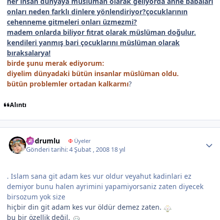
her insan dünyaya müslüman olarak geliyorda anne babaları
onları neden farklı dinlere yönlendiriyor?çocuklarının
cehenneme gitmeleri onları üzmezmi?
madem onlarda biliyor fıtrat olarak müslüman doğulur.
kendileri yanmış bari çocuklarını müslüman olarak
bıraksalarya!
birde şunu merak ediyorum:
diyelim dünyadaki bütün insanlar müslüman oldu.
bütün problemler ortadan kalkarmı
?
Alıntı
Author stats
bodrumlu
Φ
Üyeler
Gönderi tarihi:
4 Şubat , 2008
18 yıl
. Islam sana git adam kes vur oldur veyahut kadinlari ez
demiyor bunu halen ayrimini yapamiyorsaniz zaten diyecek
birsozum yok size
hiçbir din git adam kes vur öldür demez zaten.
bu bir özellik değil.