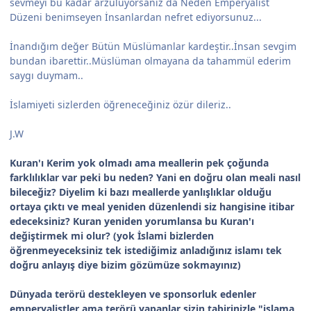
sevmeyi bu kadar arzuluyorsanız da Neden Emperyalist
Düzeni benimseyen İnsanlardan nefret ediyorsunuz...
İnandığım değer Bütün Müslümanlar kardeştir..İnsan sevgim
bundan ibarettir..Müslüman olmayana da tahammül ederim
saygı duymam..
İslamiyeti sizlerden öğreneceğiniz özür dileriz..
J.W
Kuran'ı Kerim yok olmadı ama meallerin pek çoğunda
farklılıklar var peki bu neden? Yani en doğru olan meali nasıl
bileceğiz? Diyelim ki bazı meallerde yanlışlıklar olduğu
ortaya çıktı ve meal yeniden düzenlendi siz hangisine itibar
edeceksiniz? Kuran yeniden yorumlansa bu Kuran'ı
değiştirmek mi olur? (yok İslami bizlerden
öğrenmeyeceksiniz tek istediğimiz anladığınız islamı tek
doğru anlayış diye bizim gözümüze sokmayınız)
Dünyada terörü destekleyen ve sponsorluk edenler
emperyalistler ama terörü yapanlar sizin tabirinizle "islama