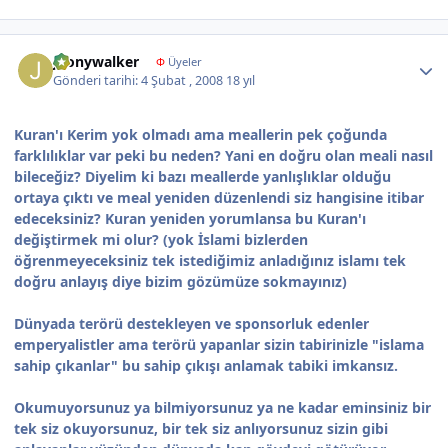
Author stats
jhonywalker
Φ
Üyeler
Gönderi tarihi:
4 Şubat , 2008
18 yıl
Kuran'ı Kerim yok olmadı ama meallerin pek çoğunda
farklılıklar var peki bu neden? Yani en doğru olan meali nasıl
bileceğiz? Diyelim ki bazı meallerde yanlışlıklar olduğu
ortaya çıktı ve meal yeniden düzenlendi siz hangisine itibar
edeceksiniz? Kuran yeniden yorumlansa bu Kuran'ı
değiştirmek mi olur? (yok İslami bizlerden
öğrenmeyeceksiniz tek istediğimiz anladığınız islamı tek
doğru anlayış diye bizim gözümüze sokmayınız)
Dünyada terörü destekleyen ve sponsorluk edenler
emperyalistler ama terörü yapanlar sizin tabirinizle "islama
sahip çıkanlar" bu sahip çıkışı anlamak tabiki imkansız.
Okumuyorsunuz ya bilmiyorsunuz ya ne kadar eminsiniz bir
tek siz okuyorsunuz, bir tek siz anlıyorsunuz sizin gibi