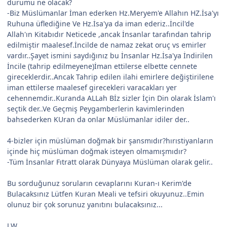
durumu ne olacak?
-Biz Müslümanlar İman ederken Hz.Meryem'e Allahın HZ.İsa'yı
Ruhuna üflediğine Ve Hz.İsa'ya da iman ederiz..İncil'de
Allah'ın Kitabıdır Neticede ,ancak İnsanlar tarafından tahrip
edilmiştir maalesef.İncilde de namaz zekat oruç vs emirler
vardır..Şayet ismini saydığınız bu İnsanlar Hz.İsa'ya İndirilen
İncile (tahrip edilmeyene)İman ettilerse elbette cennete
gireceklerdir..Ancak Tahrip edilen ilahi emirlere değiştirilene
iman ettilerse maalesef girecekleri varacakları yer
cehennemdir..Kuranda ALLah Bİz sizler İçin Din olarak İslam'ı
seçtik der..Ve Geçmiş Peygamberlerin kavimlerinden
bahsederken KUran da onlar Müslümanlar idiler der..
4-bizler için müslüman doğmak bir şansmıdır?hırıstiyanların
içinde hiç müslüman doğmak isteyen olmamışmıdır?
-Tüm İnsanlar Fıtratt olarak Dünyaya Müslüman olarak gelir..
Bu sorduğunuz soruların cevaplarını Kuran-ı Kerim'de
Bulacaksınız Lütfen Kuran Meali ve tefsiri okuyunuz..Emin
olunuz bir çok sorunuz yanıtını bulacaksınız...
J.W