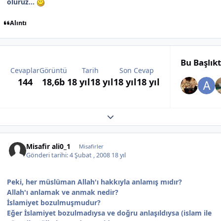
oluruz...
Alıntı
Bu Başlık
Cevaplar
Görüntü
Tarih
Son Cevap
144
18,6b
18 yıl
18 yıl
18 yıl
18 yıl
Expand topic overview
Misafir ali0_1
Misafirler
Gönderi tarihi:
4 Şubat , 2008
18 yıl
Peki, her müslüman Allah'ı hakkıyla anlamış mıdır?
Allah'ı anlamak ve anmak nedir?
İslamiyet bozulmuşmudur?
Eğer İslamiyet bozulmadıysa ve doğru anlaşıldıysa (islam ile