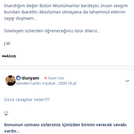
İnandığım değer Bütün Müslümanlar kardeştir..İnsan sevgim
bundan ibarettir..Müslüman olmayana da tahammül ederim
saygı duymam..
İslamiyeti sizlerden öğreneceğiniz özür dileriz..
J.W
Alıntı
Author stats
sardunyam
Φ
Süper Üye
Gönderi tarihi:
4 Şubat , 2008
18 yıl
Sizce cevaplar neler???
Konunun uzmanı sizlersiniz içinizden birinin verecek cevabı
vardır...