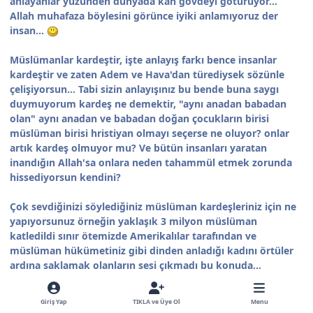
anlayanlar yüzünden dünyada kan gövdeyi götürüyor...
Allah muhafaza böylesini görünce iyiki anlamıyoruz der
insan...
Müslümanlar kardeştir, işte anlayış farkı bence insanlar
kardeştir ve zaten Adem ve Hava'dan türediysek sözünle
çelişiyorsun... Tabi sizin anlayışınız bu bende buna saygı
duymuyorum kardeş ne demektir, "aynı anadan babadan
olan" aynı anadan ve babadan doğan çocukların birisi
müslüman birisi hristiyan olmayı seçerse ne oluyor? onlar
artık kardeş olmuyor mu? Ve bütün insanları yaratan
inandığın Allah'sa onlara neden tahammül etmek zorunda
hissediyorsun kendini?
Çok sevdiğinizi söylediğiniz müslüman kardeşleriniz için ne
yapıyorsunuz örneğin yaklaşık 3 milyon müslüman
katledildi sınır ötemizde Amerikalılar tarafından ve
müslüman hükümetiniz gibi dinden anladığı kadını örtüler
ardına saklamak olanların sesi çıkmadı bu konuda...
İşte ilk paragrafta değindiğiniz konuya Devlet vakıf olmalı ve
Giriş Yap
TIKLA ve Üye Ol
Menu
her önüne gelen Meal yazmamalı..