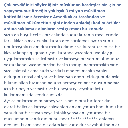
Çok sevdiğinizi söylediğiniz müslüman kardeşleriniz için ne
yapıyorsunuz örneğin yaklaşık 3 milyon müslüman
katledildi sınır ötemizde Amerikalılar tarafından ve
müslüman hükümetiniz gibi dinden anladığı kadını örtüler
ardına saklamak olanların sesi çıkmadı bu konuda...
sizin en buyuk celiskiniz aslinda sudur kuranin meallerinde
farkliliklar olmaz cunku kuran degistirilemez ayrica sunu
unutmayinki islam dini mantik dinidir ve kurani kerim ise bir
klavuz kitapcigi gibidir yani kuranda yazanlari uygulayip
uygulamamak size kalmistir ve kimseye bir sorumlulugunuz
yoktur kendi vicdaninizdan baska inanip inanmamakta yine
size kalmistir ama suda vardirki madem mealin yanlis
oldugunu nasil anliyor ve biliyorsan dogru oldugunuda oyle
bilirsin allah biz insan ogluna herseyden once dusunmemiz
icin bir beyin vermistir ve bu beyini iyi veyahut kotu
kullanmamizda kendi elimizde..
Ayrica anlamadigim birsey var islam dinini bir teror dini
olarak halka asilamaya calisanlari anlamiyorum hani bunu bir
yahudi bir hiristiyan veya katolik yapsa anliyorumda bir
muslumanin kendi dinini bukadar ************ anlamis
degilim. Islam sana git adam kes vur oldur veyahut kadinlari