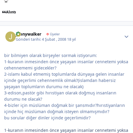
Alıntı
Author stats
jhonywalker
Φ
Üyeler
Gönderi tarihi:
4 Şubat , 2008
18 yıl
bir bilmiyen olarak birşeyler sormak istiyorum:
1-kuranın inmesinden önce yaşayan insanlar cennetemi yoksa
cehennememi gidecekler?
2-islamı kabul etmemiş toplumlarda dünyaya gelen insanlar
içinde geçerlimi cehennemlik olmak?(islamdan habersiz
yaşayan toplumların durumu ne olacak)
3-edison,pastör gibi hırıstiyan olarak doğmuş insanların
durumu ne olacak?
4-bizler için müslüman doğmak bir şansmıdır?hırıstiyanların
içinde hiç müslüman doğmak isteyen olmamışmıdır?
bu sorular diğer dinler içinde geçerlimidir?
1-kuranın inmesinden önce yaşayan insanlar cennetemi yoksa