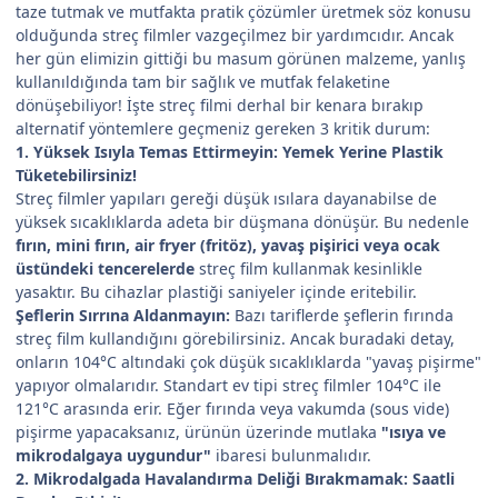
taze tutmak ve mutfakta pratik çözümler üretmek söz konusu
olduğunda streç filmler vazgeçilmez bir yardımcıdır. Ancak
her gün elimizin gittiği bu masum görünen malzeme, yanlış
kullanıldığında tam bir sağlık ve mutfak felaketine
dönüşebiliyor! İşte streç filmi derhal bir kenara bırakıp
alternatif yöntemlere geçmeniz gereken 3 kritik durum:
1. Yüksek Isıyla Temas Ettirmeyin: Yemek Yerine Plastik
Tüketebilirsiniz!
Streç filmler yapıları gereği düşük ısılara dayanabilse de
yüksek sıcaklıklarda adeta bir düşmana dönüşür. Bu nedenle
fırın, mini fırın, air fryer (fritöz), yavaş pişirici veya ocak
üstündeki tencerelerde
streç film kullanmak kesinlikle
yasaktır. Bu cihazlar plastiği saniyeler içinde eritebilir.
Şeflerin Sırrına Aldanmayın:
Bazı tariflerde şeflerin fırında
streç film kullandığını görebilirsiniz. Ancak buradaki detay,
onların 104°C altındaki çok düşük sıcaklıklarda "yavaş pişirme"
yapıyor olmalarıdır. Standart ev tipi streç filmler 104°C ile
121°C arasında erir. Eğer fırında veya vakumda (sous vide)
pişirme yapacaksanız, ürünün üzerinde mutlaka
"ısıya ve
mikrodalgaya uygundur"
ibaresi bulunmalıdır.
2. Mikrodalgada Havalandırma Deliği Bırakmamak: Saatli