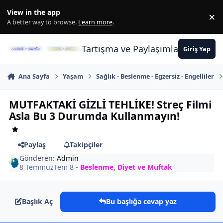
İçeriğe atla
View in the app
×
Di
A better way to browse.
Learn more
.
Tartışma ve Paylaşımların Merkez
Giriş Yap
Ana Sayfa
Yaşam
Sağlık - Beslenme - Egzersiz - Engelliler
MUTFAKTAKİ GİZLİ TEHLİKE! Streç Filmi
Asla Bu 3 Durumda Kullanmayın!
Paylaş
Takipçiler
Gönderen:
Admin
8 Temmuz
Tem 8
-
Beslenme, Diyet ve Muftak
Başlık Aç
Bu başlığa cevap yaz