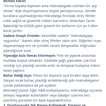
Bomba Etkisi!
"Fırına hayatta koymam ama mikrodalgada ısıtırken bir şey
olmaz" diye düşünüyorsanız büyük yanılıyorsunuz. Gerekli
kurallara uyulmadığında mikrodalga fırındaki streç filmler
ciddi sağlık ve güvenlik riskleri barındırır. Amerikan Tarım
Bakanlığı'na (USDA) göre güvenli bir kullanım için şu 3 altın
kural şarttır:
Sadece Onaylı Ürünler:
Kesinlikle sadece "mikrodalgaya
uygundur" ibaresi olan streç filmleri satın alın. Diğerleri ısıya
dayanamayıp erir ve içindeki zararlı kimyasallar doğrudan
yiyeceğinize sızar.
Yiyeceğe Asla Temas Ettirmeyin:
Film ile yiyecek arasında
mutlaka boşluk olmalıdır. Özellikle yağlı yiyecekler çok hızlı
ısındığı için plastiği anında eritir ve kimyasal bulaşma riskini
tavan yaptırır.
Buhar Deliği Açın:
Filmin bir köşesini açık bırakın veya delin.
Sıkışan sıcak buhar, plastiği eritebileceği gibi mikrodalganın
içinde patlamalara da yol açabilir.
Alternatif Çözüm:
Eğer hâlâ endişeliyseniz, mikrodalga sıçrama
önleyici kapaklar kullanabilir veya tabağın üzerine ters
çevrilmiş porselen bir kase kapatabilirsiniz.
3. Dondurucuda
Tek
Başına Kullanmak: Paranızı ve