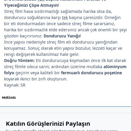
Yiyeceğinizi Çöpe Atmayın!
Streç film hava sızdırmazlığı sağlamada harika olsa da,
dondurucu soğuklarına karşı
tek
başına çaresizdir. Örneğin
bir eti dondurmadan önce sadece streç filme sararsanız,
harika bir sızdırmazlık elde edersiniz ancak çok önemli bir şeyi
gözden kaçırırsınız:
Dondurucu Yanığı!
İnce yapısı nedeniyle streç film eti dondurucu yanığından
koruyamaz. Sonuç olarak etin yapısı bozulur, lezzeti kaçar ve
rengi değişerek kullanılmaz hale gelir.
Doğru Yöntem:
Eti dondurucuya koymadan önce ilk kat olarak
streç filmle sıkıca sarın; ardından üzerine mutlaka
alüminyum
folyo
geçirin veya kaliteli bir
fermuarlı dondurucu poşetine
koyarak ikinci bir zırh oluşturun.
Kaynak: SR
Alıntı
Katılın Görüşlerinizi Paylaşın