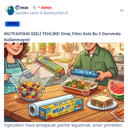
Author stats
Admin
™ Admin
Gönderi tarihi:
8 Temmuz
Tem 8
ADMIN
MUTFAKTAKİ GİZLİ TEHLİKE! Streç Filmi Asla Bu 3 Durumda
Kullanmayın!
Yiyecekleri hava almayacak şekilde kapatmak, artan yemekleri