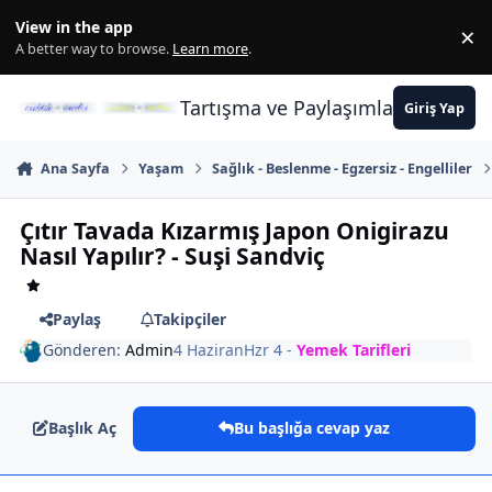
İçeriğe atla
View in the app
×
Di
A better way to browse.
Learn more
.
Tartışma ve Paylaşımların Merkez
Giriş Yap
Ana Sayfa
Yaşam
Sağlık - Beslenme - Egzersiz - Engelliler
Çıtır Tavada Kızarmış Japon Onigirazu
Nasıl Yapılır? - Suşi Sandviç
Paylaş
Takipçiler
Gönderen:
Admin
4 Haziran
Hzr 4
-
Yemek Tarifleri
Başlık Aç
Bu başlığa cevap yaz
Author stats