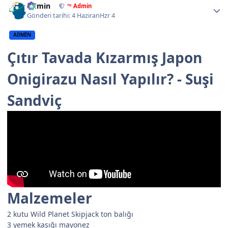
Admin
™ Admin
Gönderi tarihi:
4 Haziran
Hzr 4
ADMIN
Çıtır Tavada Kızarmış Japon
Onigirazu Nasıl Yapılır? - Suşi
Sandviç
Malzemeler
2 kutu Wild Planet Skipjack ton balığı
3 yemek kaşığı mayonez